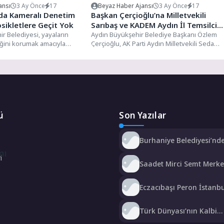
ansı
3 Ay Önce
17
Beyaz Haber Ajansı
3 Ay Önce
17
nda Kameralı Denetim
Başkan Çerçioğlu’na Milletvekili
sikletlere Geçit Yok
Sarıbaş ve KADEM Aydın İl Temsilcisi
r Belediyesi, yayaların
Akıcı’dan Ziyaret
Aydın Büyükşehir Belediye Başkanı Özlem
ğini korumak amacıyla
Çerçioğlu, AK Parti Aydın Milletvekili Seda
yeni bir güvenlik sistemini...
Sarıbaş ve KADEM Aydın...
ü
Son Yazılar
Burhaniye Belediyesi’nde
Pazar Yerinde Düzenli D
mı
i
Saadet Mirci Semt Merke
hayata yeniden açılan ka
oldu
Eczacıbaşı Peron İstanbu
resmi forma sponsoru a
Türk Dünyası’nın Kalbi
Keçiören’de Attı