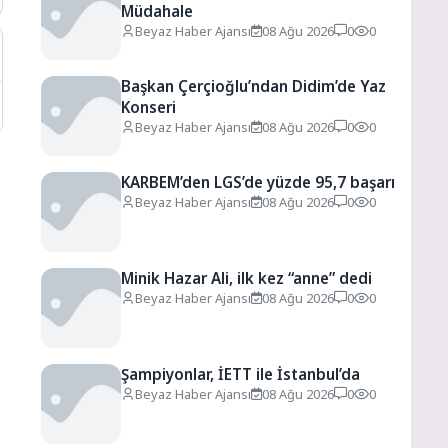
Müdahale
Beyaz Haber Ajansı
08 Ağu 2026
0
0
Başkan Çerçioğlu’ndan Didim’de Yaz
Konseri
Beyaz Haber Ajansı
08 Ağu 2026
0
0
KARBEM’den LGS’de yüzde 95,7 başarı
Beyaz Haber Ajansı
08 Ağu 2026
0
0
Minik Hazar Ali, ilk kez “anne” dedi
Beyaz Haber Ajansı
08 Ağu 2026
0
0
Şampiyonlar, İETT ile İstanbul’da
Beyaz Haber Ajansı
08 Ağu 2026
0
0