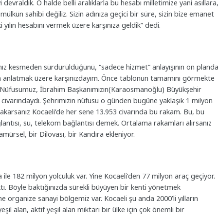
evraldık. O halde belli aralıklarla bu hesabı milletimize yani asıllara
 mülkün sahibi değiliz. Sizin adınıza geçici bir süre, sizin bize emanet
i yılın hesabını vermek üzere karşınıza geldik” dedi.
 hız kesmeden sürdürüldüğünü, “sadece hizmet” anlayışının ön pland
ada anlatmak üzere karşınızdayım. Önce tablonun tamamını görmekte
ıyor. Nüfusumuz, İbrahim Başkanımızın(Karaosmanoğlu) Büyükşehir
 civarındaydı. Şehrimizin nüfusu o günden bugüne yaklaşık 1 milyon
a bakarsanız Kocaeli’de her sene 13.953 civarında bu rakam. Bu, bu
ğlantısı, su, telekom bağlantısı demek. Ortalama rakamları alırsanız
amürsel, bir Dilovası, bir Kandıra ekleniyor.
 ile 182 milyon yolculuk var. Yine Kocaeli’den 77 milyon araç geçiyor.
ıktı. Böyle baktığınızda sürekli büyüyen bir kenti yönetmek
e organize sanayi bölgemiz var. Kocaeli şu anda 2000’li yılların
şil alan, aktif yeşil alan miktarı bir ülke için çok önemli bir