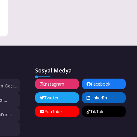
Sosyal Medya
Instagram
Facebook
n Geçici
enetim
Twitter
LinkedIn
zi
pısı
YouTube
TikTok
l’un
didas