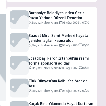
Burhaniye Belediyesi’nden Geçici
Pazar Yerinde Düzenli Denetim
Beyaz Haber Ajansı
08 Ağu 2026
0
0
Saadet Mirci Semt Merkezi hayata
yeniden açılan kapısı oldu
Beyaz Haber Ajansı
08 Ağu 2026
0
0
Eczacıbaşı Peron İstanbul’un resmi
forma sponsoru adidas
Beyaz Haber Ajansı
08 Ağu 2026
0
0
Türk Dünyası’nın Kalbi Keçiören’de
Attı
Beyaz Haber Ajansı
08 Ağu 2026
0
0
Kaçak Bina Yıkımında Hayat Kurtaran