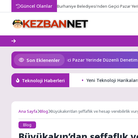
Skip
Güncel Olanlar
Burhaniye Belediyesi'nden Geçici Pazar Ye
to
content
Son Eklenenler
aniye Belediyesi’nden Geçici Pazar Yerinde Düzenli Denetim
Teknoloji Haberleri
Yeni Teknoloji Harikala
Ana Sayfa
Blog
Büyükakın’dan şeffaflık ve hesap verebilirlik vu
Blog
Büyükakın’dan şeffaflık v