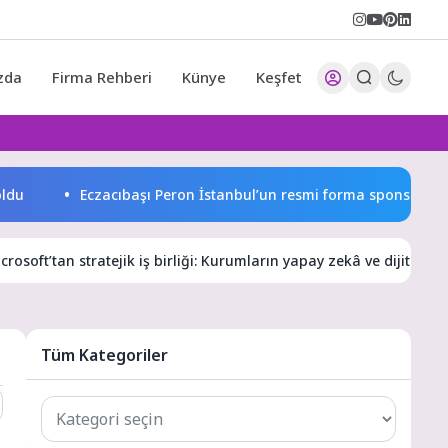
zda
Firma Rehberi
Künye
Keşfet
Eczacıbaşı Peron İstanbul’un resmi forma sponsoru adidas
icrosoft’tan stratejik iş birliği: Kurumların yapay zekâ ve dijita
Tüm Kategoriler
Tüm
Kategoriler