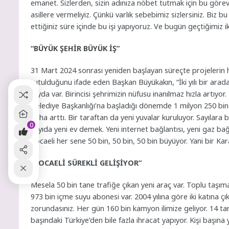
emanet. Sizlerden, sizin adınıza nöbet tutmak için bu görevi d
asillere vermeliyiz. Çünkü varlık sebebimiz sizlersiniz. Biz bu
ettiğiniz süre içinde bu işi yapıyoruz. Ve bugün geçtiğimiz ik
“BÜYÜK ŞEHİR BÜYÜK İŞ”
31 Mart 2024 sonrası yeniden başlayan süreçte projelerin
tutulduğunu ifade eden Başkan Büyükakın, “İki yılı bir ar
fayda var. Birincisi şehrimizin nüfusu inanılmaz hızla art
Belediye Başkanlığı’na başladığı dönemde 1 milyon 250 bin
daha arttı. Bir taraftan da yeni yuvalar kuruluyor. Sayılar
0
sayıda yeni ev demek. Yeni internet bağlantısı, yeni gaz ba
Kocaeli her sene 50 bin, 50 bin, 50 bin büyüyor. Yani bir Kar
“KOCAELİ SÜREKLİ GELİŞİYOR”
Mesela 50 bin tane trafiğe çıkan yeni araç var. Toplu taşıma
973 bin içme suyu abonesi var. 2004 yılına göre iki katına ç
zorundasınız. Her gün 160 bin kamyon ilimize geliyor. 14 tan
başındaki Türkiye’den bile fazla ihracat yapıyor. Kişi başına ye