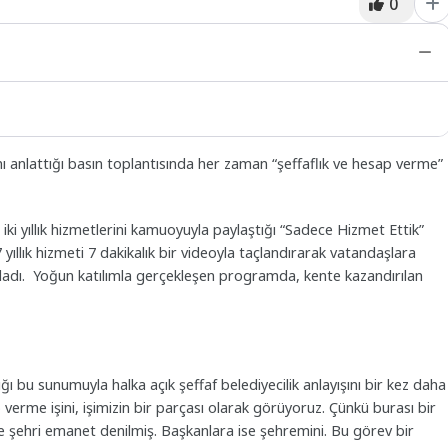
0
nı anlattığı basın toplantısında her zaman “şeffaflık ve hesap verme”
ki yıllık hizmetlerini kamuoyuyla paylaştığı “Sadece Hizmet Ettik”
ıllık hizmeti 7 dakikalık bir videoyla taçlandırarak vatandaşlara
adı. Yoğun katılımla gerçekleşen programda, kente kazandırılan
ı bu sunumuyla halka açık şeffaf belediyecilik anlayışını bir kez daha
verme işini, işimizin bir parçası olarak görüyoruz. Çünkü burası bir
re şehri emanet denilmiş. Başkanlara ise şehremini. Bu görev bir