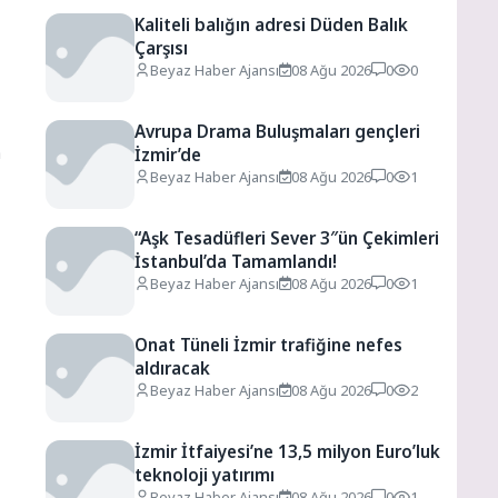
,
Kaliteli balığın adresi Düden Balık
Çarşısı
Beyaz Haber Ajansı
08 Ağu 2026
0
0
Avrupa Drama Buluşmaları gençleri
a
İzmir’de
Beyaz Haber Ajansı
08 Ağu 2026
0
1
“Aşk Tesadüfleri Sever 3″ün Çekimleri
İstanbul’da Tamamlandı!
Beyaz Haber Ajansı
08 Ağu 2026
0
1
Onat Tüneli İzmir trafiğine nefes
aldıracak
Beyaz Haber Ajansı
08 Ağu 2026
0
2
İzmir İtfaiyesi’ne 13,5 milyon Euro’luk
teknoloji yatırımı
Beyaz Haber Ajansı
08 Ağu 2026
0
1