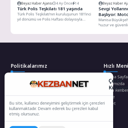
Beyaz Haber Ajansı
4 Ay Önce
14
Beyaz Haber Aj
Türk Polis Teşkilatı 181 yaşında
Sevgi Yolları
Türk Polis Teşkilatı’nın kuruluşunun 181’inci
Başlıyor: Moto
yıl dönümü ve Polis Haftası dolayısıyla
Manisa Büyükşehi
Kemer’de tören düzenlendi. Kemer
huzur ve güvenli
Cumhuriyet...
Sevgi Yolları’nda 
Politikalarımız
Hızlı Men
Gizlilik Politikası
Ana Sayfa
Çerez
Çerez Politikası
Hakkımızda
Kullanı
Telif Hakları Politikası
Firma Rehber
İçerik Yönetimi
Künye
Bu site, kullanıcı deneyimini geliştirmek için çerezleri
Keşfet
kullanmaktadır. Devam ederek bu çerezleri kabul
etmiş olursunuz.