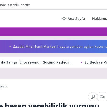
rinde Düzenli Denetim
Ana Sayfa
Hakkımı
Saadet Mirci Semt Merkezi hayata yeniden açılan kapısı oldu
rıyla Tanışın, İnovasyonun Gücünü Keşfedin.
Softtech ve M
rgusu
0
e hesap verebilirlik vurgusu