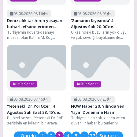
03.08.2026 08:16
4
03.08.2026 08:05
4
Denizcilik tarihinin yaşayan
‘Zamanın Kıyısında’ 4
buharlı efsanelerinden
Ağustos Salı 20.00’de
Türkiye'nin ilk ve tek sanayi
Ülkesindeki buzulların yok oluşu
Pietro Micca Rahmi M. Koç
National Geographic’te!
müzesi olan Rahmi M. Koç
ve çok sevdiği büyükanne ile
Müzesi koleksiyonuna katıldı
Müzesi, dünya denizcilik tarihinin
büyükbabasının kaybıyla yüzleşen
en...
İzlandalı yazar Andri...
Kültür Sanat
Kültür Sanat
03.08.2026 07:46
4
03.08.2026 07:25
4
‘Yetenekli Dr. Pol Özel’, 4
NOW Haber 20. Yılında Yeni
Ağustos Salı Saat 23.45’de
Yayın Dönemine Hazır
Bu özel sezon, "Yetenekli Dr. Pol"
Türkiye’nin en çok izlenen ve en
National Geographic WILD
serisinin en iyilerini bir araya
güvenilir haber bültenlerini
Ekranlarında Kalan
getiriyor. Pol Veteriner
ekranlara taşıyan NOW Haber, 20.
Bölümleriyle Ekrana Geliyor!
Hizmetleri'nin...
yılında...
« Önceki
1
2
3
4
5
…
77
Sonraki »