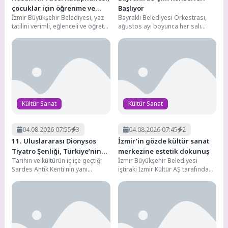
çocuklar için öğrenme ve
Başlıyor
İzmir Büyükşehir Belediyesi, yaz
Bayraklı Belediyesi Orkestrası,
keşif merkezi oldu
tatilini verimli, eğlenceli ve öğretici
ağustos ayı boyunca her salı
etkinliklerle değerlendirmek
günü Bayraklı Sahili’nde pop
isteyen çocuklar için Hasan...
müziğin sevilen eserlerini...
Kültür Sanat
Kültür Sanat
04.08.2026 07:55
3
04.08.2026 07:45
2
11. Uluslararası Dionysos
İzmir’in gözde kültür sanat
Tiyatro Şenliği, Türkiye’nin
merkezine estetik dokunuş
Tarihin ve kültürün iç içe geçtiği
İzmir Büyükşehir Belediyesi
dört bir yanından sanatçıları
Sardes Antik Kenti'nin yanı
iştiraki İzmir Kültür AŞ tarafından
aynı sahnede buluşturdu
başındaki Sart Mahallesi, bu yıl...
Bornova Aşık Veysel Rekreasyon
Alanı Açık Hava...