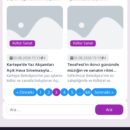
Buluştu
Yarışması
Ödüllü Siyer Yarışması’nı
nedeniyle ‘Zafer Bayramı’ temalı
kazananlara yönelik düzenlenen
ödüllü resim, şiir ve kompozisyon
eğitim...
yarışması...
Kültür Sanat
Kültür Sanat
03.08.2026 15:15
4
03.08.2026 15:15
4
Kartepe’de Yaz Akşamları
TeosFest’in ikinci gününde
Açık Hava Sinemasıyla
müziğin ve sanatın ritmi
Kartepe Belediyesi’nin yaz aylarını
Seferihisar Belediyesi'nin ev
Renkleniyor
düşmedi
kültür ve sanatla buluşturan Açık
sahipliğinde ve Kültürel ve
Hava Sinema Geceleri, her hafta
Ekolojik Hayatı Koruma Derneği
farklı...
(KültürEkoloji) koordinasyonunda
« Önceki
1
2
3
4
5
…
86
Sonraki »
düzenlenen TeosFest...
Arama: