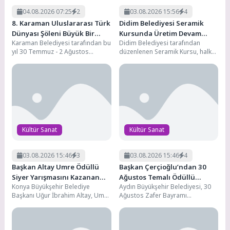
04.08.2026 07:25
2
03.08.2026 15:56
4
8. Karaman Uluslararası Türk
Didim Belediyesi Seramik
Dünyası Şöleni Büyük Bir
Kursunda Üretim Devam
Karaman Belediyesi tarafından bu
Didim Belediyesi tarafından
Coşkuyla Kutlandı
Ediyor
yıl 30 Temmuz - 2 Ağustos
düzenlenen Seramik Kursu, halkı
tarihleri arasında düzenlenen 8.
sanatla ve üretimle buluşturmaya
Uluslararası...
devam ediyor. Uygulamalı
eğitimlerle...
Kültür Sanat
Kültür Sanat
03.08.2026 15:46
3
03.08.2026 15:46
4
Başkan Altay Umre Ödüllü
Başkan Çerçioğlu’ndan 30
Siyer Yarışmasını Kazanan
Ağustos Temalı Ödüllü
Konya Büyükşehir Belediye
Aydın Büyükşehir Belediyesi, 30
Öğrenciler ve Aileleriyle
Resim, Şiir ve Kompozisyon
Başkanı Uğur İbrahim Altay, Umre
Ağustos Zafer Bayramı
Buluştu
Yarışması
Ödüllü Siyer Yarışması’nı
nedeniyle ‘Zafer Bayramı’ temalı
kazananlara yönelik düzenlenen
ödüllü resim, şiir ve kompozisyon
eğitim...
yarışması...