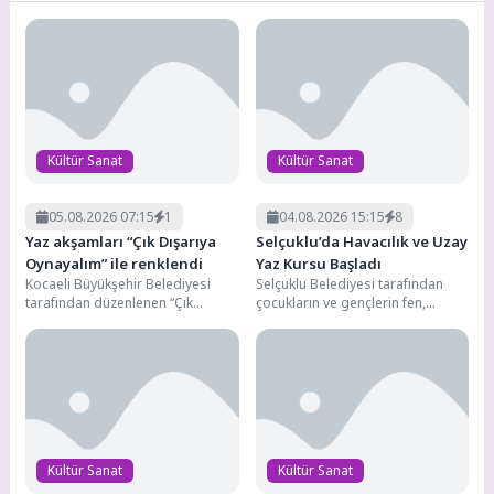
Kültür Sanat
Kültür Sanat
05.08.2026 07:15
1
04.08.2026 15:15
8
Yaz akşamları “Çık Dışarıya
Selçuklu’da Havacılık ve Uzay
Oynayalım” ile renklendi
Yaz Kursu Başladı
Kocaeli Büyükşehir Belediyesi
Selçuklu Belediyesi tarafından
tarafından düzenlenen “Çık
çocukların ve gençlerin fen,
Dışarıya Oynayalım” etkinlikleri bu
teknoloji, mühendislik ve
yıl da yaz akşamlarını oyun,...
matematik disiplinlerini bütüncül
bir şekilde...
Kültür Sanat
Kültür Sanat