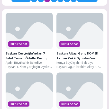
Kültür Sanat
Kültür Sanat
Başkan Çerçioğlu’ndan 7
Başkan Altay, Genç KOMEK
Eylül Temalı Ödüllü Resim,
Akıl ve Zekâ Oyunları’nın
Aydın Büyükşehir Belediye
Konya Büyükşehir Belediye
Şiir ve Kompozisyon Yarışması
Final Turunda Öğrencilerin
Başkanı Özlem Çerçioğlu, Aydın’ın
Başkanı Uğur İbrahim Altay, Genç
Heyecanını Paylaştı
düşman işgalinden kurtuluşunun
KOMEK Akıl ve Zekâ Oyunları
yıldönümünde “7’den 70’e Kurtuluş
Yarışması Final...
Destanı Aydın” temalı...
Kültür Sanat
Kültür Sanat