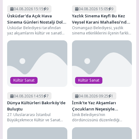
04.08.2026 15:15
9
04.08.2026 15:05
9
Üsküdar’da Açık Hava
Yazlık Sinema Keyfi Bu Kez
Sinema Günleri Nostalji Dolu
Veysel Karani Mahallesi’nde
Üsküdar Belediyesi tarafından
Osmangazi Belediyesi, yazlık
Klasiklerle Devam Ediyor
Yaşandı
yaz akşamlarını kültür ve sanatla
sinema etkinliklerini ilçenin farklı
buluşturmak amacıyla düzenlenen
mahallelerine taşımaya devam
“Üsküdar’da İzler İken” Açık...
ediyor. "Osmangazi'de Yaz Film
Gösterimleri"...
Kültür Sanat
Kültür Sanat
04.08.2026 14:55
7
04.08.2026 09:25
1
Dünya Kültürleri Bakırköy’de
İznik’te Yaz Akşamları
Buluştu
Çocukların Neşesiyle
27. Uluslararası İstanbul
İznik Belediyesi’nin
Renkleniyor
Büyükçekmece Kültür ve Sanat
dördüncüsünü düzenlediği
Festivali’nin coşkusu Bakırköy’e
“Nostaljik Yaz Akşamları”
taşındı. Bakırköy Belediyesi ev
etkinlikleri, animasyon film
sahipliğinde...
gösterimleri ve müzik dinletileri