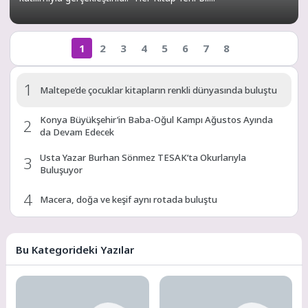
1
2
3
4
5
6
7
8
1
Maltepe’de çocuklar kitapların renkli dünyasında buluştu
Konya Büyükşehir’in Baba-Oğul Kampı Ağustos Ayında
2
da Devam Edecek
Usta Yazar Burhan Sönmez TESAK’ta Okurlarıyla
3
Buluşuyor
4
Macera, doğa ve keşif aynı rotada buluştu
Disney+’ın Hilal Altınbilek ve Serkan Çayoğlu’nun
5
Başrollerinde Yer Aldığı “Öngörü”…
Bu Kategorideki Yazılar
6
“Kocaeli Müze” yeni web sitesiyle yayında
7
“Yaşamdan Yazıya” Atölyesi’nin üçüncü durağı; Aşk