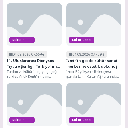
etkinliklerle değerlendirmek
günü Bayraklı Sahili’nde pop
isteyen çocuklar için Hasan...
müziğin sevilen eserlerini...
Kültür Sanat
Kültür Sanat
04.08.2026 07:55
3
04.08.2026 07:45
2
11. Uluslararası Dionysos
İzmir’in gözde kültür sanat
Tiyatro Şenliği, Türkiye’nin
merkezine estetik dokunuş
Tarihin ve kültürün iç içe geçtiği
İzmir Büyükşehir Belediyesi
dört bir yanından sanatçıları
Sardes Antik Kenti'nin yanı
iştiraki İzmir Kültür AŞ tarafından
aynı sahnede buluşturdu
başındaki Sart Mahallesi, bu yıl...
Bornova Aşık Veysel Rekreasyon
Alanı Açık Hava...
Kültür Sanat
Kültür Sanat