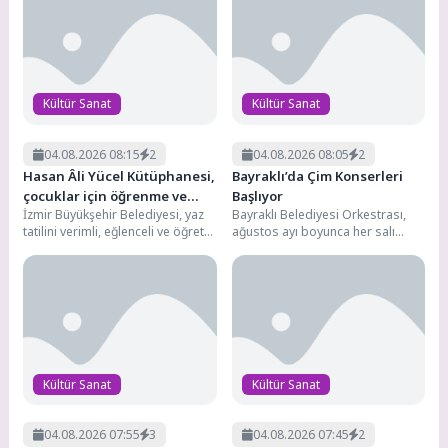
hizmetine açılan...
Kültür Sanat
Kültür Sanat
04.08.2026 08:15
2
04.08.2026 08:05
2
Hasan Âli Yücel Kütüphanesi,
Bayraklı’da Çim Konserleri
çocuklar için öğrenme ve
Başlıyor
İzmir Büyükşehir Belediyesi, yaz
Bayraklı Belediyesi Orkestrası,
keşif merkezi oldu
tatilini verimli, eğlenceli ve öğretici
ağustos ayı boyunca her salı
etkinliklerle değerlendirmek
günü Bayraklı Sahili’nde pop
isteyen çocuklar için Hasan...
müziğin sevilen eserlerini...
Kültür Sanat
Kültür Sanat
04.08.2026 07:55
3
04.08.2026 07:45
2