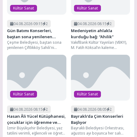
Kültür Sanat
Kültür Sanat
04.08.2026 09:15
2
04.08.2026 08:15
2
Gün Batımı Konserleri,
Medeniyetin ahlakla
baştan sona yenilenen
kurduğu bağ: “Ahilik”
Çeşme Belediyesi, baştan sona
VakıfBank Kültür Yayınları (VBKY),
Çiftlikköy Sahili’nde
yenilenen Çiftlikköy Sahili'ni
M. Fatih Köksal’ın kaleme
müzikle buluşturuyor. Modern
aldığı “Ahilik” adlı kitabı okurlarla
yüzüyle yeniden vatandaşların
buluşturuyor. Bu çalışma, Ahilik’i...
hizmetine açılan...
Kültür Sanat
Kültür Sanat
04.08.2026 08:15
2
04.08.2026 08:05
2
Hasan Âli Yücel Kütüphanesi,
Bayraklı’da Çim Konserleri
çocuklar için öğrenme ve
Başlıyor
İzmir Büyükşehir Belediyesi, yaz
Bayraklı Belediyesi Orkestrası,
keşif merkezi oldu
tatilini verimli, eğlenceli ve öğretici
ağustos ayı boyunca her salı