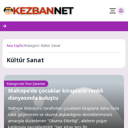
Skip
to
content
Ana Sayfa
Kategori: Kültür Sanat
Kültür Sanat
Kategoride Öne Çıkanlar
Maltepe’de çocuklar kitapların renkli
dünyasında buluştu
Maltepe Belediyesi tarafından çocukların kitaplarla daha fazla
vakit geçirmesini ve okuma alışkanlığının desteklenmesini
amacıyla düzenlenen “Okuma Etkinliği”, ailelerin yoğun
katılımıyla gerçekleştirildi. “Her Kitap Yeni Bir...