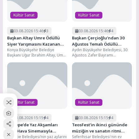
Kültür Sanat
Kültür Sanat
03.08.2026 15:46
3
03.08.2026 15:46
4
Başkan Altay Umre Ödüllü
Başkan Çerçioğlu’ndan 30
Siyer Yarışmasını Kazanan
Ağustos Temalı Ödüllü
Konya Büyükşehir Belediye
Aydın Büyükşehir Belediyesi, 30
Öğrenciler ve Aileleriyle
Resim, Şiir ve Kompozisyon
Başkanı Uğur İbrahim Altay, Umre
Ağustos Zafer Bayramı
Buluştu
Yarışması
Ödüllü Siyer Yarışması’nı
nedeniyle ‘Zafer Bayramı’ temalı
kazananlara yönelik düzenlenen
ödüllü resim, şiir ve kompozisyon
eğitim...
yarışması...
Kültür Sanat
Kültür Sanat
03.08.2026 15:15
4
03.08.2026 15:15
4
Kartepe’de Yaz Akşamları
TeosFest’in ikinci gününde
Açık Hava Sinemasıyla
müziğin ve sanatın ritmi
Kartepe Belediyesi’nin yaz aylarını
Seferihisar Belediyesi'nin ev
Renkleniyor
düşmedi