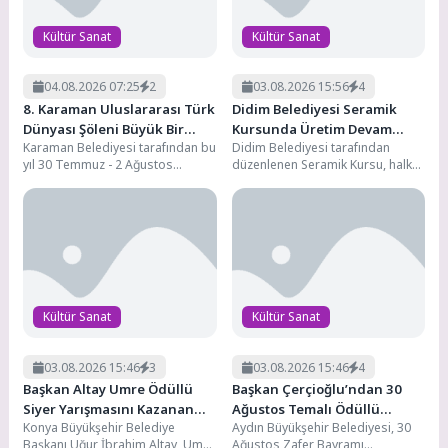
Kültür Sanat
Kültür Sanat
04.08.2026 07:25
2
03.08.2026 15:56
4
8. Karaman Uluslararası Türk
Didim Belediyesi Seramik
Dünyası Şöleni Büyük Bir
Kursunda Üretim Devam
Karaman Belediyesi tarafından bu
Didim Belediyesi tarafından
Coşkuyla Kutlandı
Ediyor
yıl 30 Temmuz - 2 Ağustos
düzenlenen Seramik Kursu, halkı
tarihleri arasında düzenlenen 8.
sanatla ve üretimle buluşturmaya
Uluslararası...
devam ediyor. Uygulamalı
eğitimlerle...
Kültür Sanat
Kültür Sanat
03.08.2026 15:46
3
03.08.2026 15:46
4
Başkan Altay Umre Ödüllü
Başkan Çerçioğlu’ndan 30
Siyer Yarışmasını Kazanan
Ağustos Temalı Ödüllü
Konya Büyükşehir Belediye
Aydın Büyükşehir Belediyesi, 30
Öğrenciler ve Aileleriyle
Resim, Şiir ve Kompozisyon
Başkanı Uğur İbrahim Altay, Umre
Ağustos Zafer Bayramı