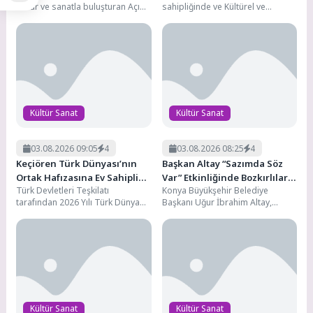
kültür ve sanatla buluşturan Açık
sahipliğinde ve Kültürel ve
Hava Sinema Geceleri, her hafta
Ekolojik Hayatı Koruma Derneği
farklı...
(KültürEkoloji) koordinasyonunda
düzenlenen TeosFest...
Kültür Sanat
Kültür Sanat
03.08.2026 09:05
4
03.08.2026 08:25
4
Keçiören Türk Dünyası’nın
Başkan Altay “Sazımda Söz
Ortak Hafızasına Ev Sahipliği
Var” Etkinliğinde Bozkırlılarla
Türk Devletleri Teşkilatı
Konya Büyükşehir Belediye
Yaptı
Buluştu
tarafından 2026 Yılı Türk Dünyası
Başkanı Uğur İbrahim Altay,
Turizm Başkenti ilan edilen
“Sazımda Söz Var” sloganıyla
Ankara’nın Türk dünyasındaki
Bozkır’da gerçekleştirilen Konya
tarihî, kültürel...
Kültür...
Kültür Sanat
Kültür Sanat