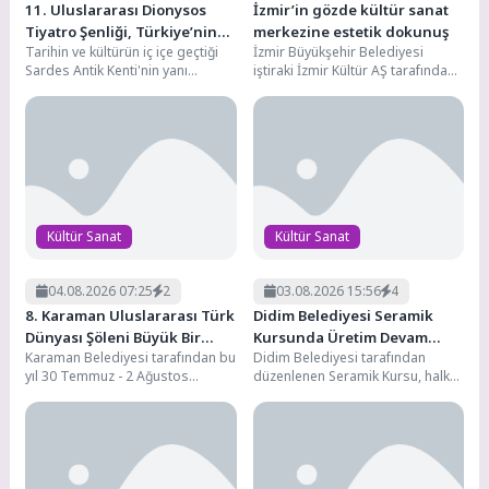
11. Uluslararası Dionysos
İzmir’in gözde kültür sanat
Tiyatro Şenliği, Türkiye’nin
merkezine estetik dokunuş
Tarihin ve kültürün iç içe geçtiği
İzmir Büyükşehir Belediyesi
dört bir yanından sanatçıları
Sardes Antik Kenti'nin yanı
iştiraki İzmir Kültür AŞ tarafından
aynı sahnede buluşturdu
başındaki Sart Mahallesi, bu yıl...
Bornova Aşık Veysel Rekreasyon
Alanı Açık Hava...
Kültür Sanat
Kültür Sanat
04.08.2026 07:25
2
03.08.2026 15:56
4
8. Karaman Uluslararası Türk
Didim Belediyesi Seramik
Dünyası Şöleni Büyük Bir
Kursunda Üretim Devam
Karaman Belediyesi tarafından bu
Didim Belediyesi tarafından
Coşkuyla Kutlandı
Ediyor
yıl 30 Temmuz - 2 Ağustos
düzenlenen Seramik Kursu, halkı
tarihleri arasında düzenlenen 8.
sanatla ve üretimle buluşturmaya
Uluslararası...
devam ediyor. Uygulamalı
eğitimlerle...