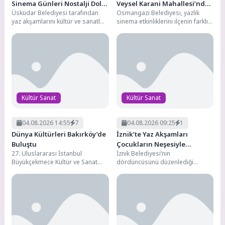
Sinema Günleri Nostalji Dolu
Veysel Karani Mahallesi’nde
Üsküdar Belediyesi tarafından
Osmangazi Belediyesi, yazlık
Klasiklerle Devam Ediyor
Yaşandı
yaz akşamlarını kültür ve sanatla
sinema etkinliklerini ilçenin farklı
buluşturmak amacıyla düzenlenen
mahallelerine taşımaya devam
“Üsküdar’da İzler İken” Açık...
ediyor. "Osmangazi'de Yaz Film
Gösterimleri"...
Kültür Sanat
Kültür Sanat
04.08.2026 14:55
7
04.08.2026 09:25
1
Dünya Kültürleri Bakırköy’de
İznik’te Yaz Akşamları
Buluştu
Çocukların Neşesiyle
27. Uluslararası İstanbul
İznik Belediyesi’nin
Renkleniyor
Büyükçekmece Kültür ve Sanat
dördüncüsünü düzenlediği
Festivali’nin coşkusu Bakırköy’e
“Nostaljik Yaz Akşamları”
taşındı. Bakırköy Belediyesi ev
etkinlikleri, animasyon film
sahipliğinde...
gösterimleri ve müzik dinletileri
ile...