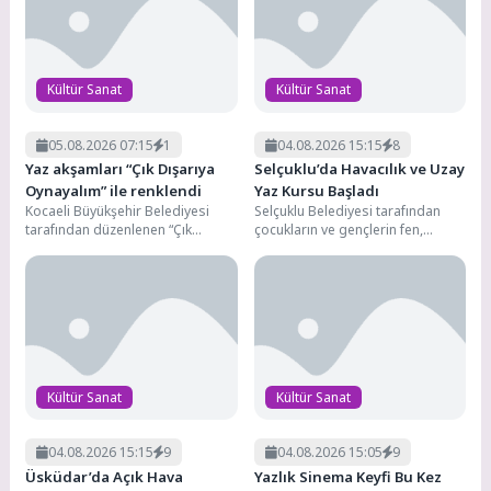
8
Karşıyaka’da “sokak” çocukların!
Kültür Sanat
Kültür Sanat
05.08.2026 07:15
1
04.08.2026 15:15
8
Yaz akşamları “Çık Dışarıya
Selçuklu’da Havacılık ve Uzay
Oynayalım” ile renklendi
Yaz Kursu Başladı
Kocaeli Büyükşehir Belediyesi
Selçuklu Belediyesi tarafından
tarafından düzenlenen “Çık
çocukların ve gençlerin fen,
Dışarıya Oynayalım” etkinlikleri bu
teknoloji, mühendislik ve
yıl da yaz akşamlarını oyun,...
matematik disiplinlerini bütüncül
bir şekilde...
Kültür Sanat
Kültür Sanat
04.08.2026 15:15
9
04.08.2026 15:05
9
Üsküdar’da Açık Hava
Yazlık Sinema Keyfi Bu Kez