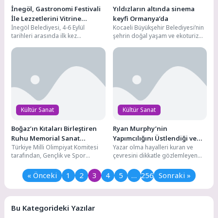
İnegöl, Gastronomi Festivali
Yıldızların altında sinema
İle Lezzetlerini Vitrine
keyfi Ormanya’da
İnegöl Belediyesi, 4-6 Eylül
Kocaeli Büyükşehir Belediyesi’nin
Çıkarıyor
tarihleri arasında ilk kez
şehrin doğal yaşam ve ekoturizm
düzenlenecek “İnegöl
merkezi Ormanya’da düzenlediği
Gastronomi Festivali” ile şehrin
“Gece Sineması” etkinliği
zengin...
vatandaşlardan...
Kültür Sanat
Kültür Sanat
Boğaz’ın Kıtaları Birleştiren
Ryan Murphy’nin
Ruhu Memorial Sanat
Yapımcılığını Üstlendiği ve
Türkiye Milli Olimpiyat Komitesi
Yazar olma hayalleri kuran ve
Galerilerinde
Bret Easton Ellis’ın Çok Satan
tarafından, Gençlik ve Spor
çevresini dikkatle gözlemleyen
Romanından Uyarlanan “The
Bakanlığı, İstanbul Valiliği,
genç Bret’in gerçeklik algısı,
Shards”, İlk İki Bölümüyle
İstanbul Büyükşehir Belediyesi
gizemli ve etkileyici...
« Önceki
1
2
3
4
5
…
256
Sonraki »
Şimdi Sadece Disney+’ta
ve...
Yayında!
Bu Kategorideki Yazılar