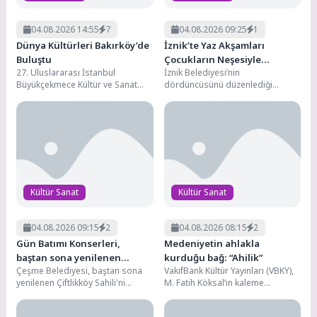
04.08.2026 14:55
7
04.08.2026 09:25
1
Dünya Kültürleri Bakırköy’de
İznik’te Yaz Akşamları
Buluştu
Çocukların Neşesiyle
27. Uluslararası İstanbul
İznik Belediyesi’nin
Renkleniyor
Büyükçekmece Kültür ve Sanat
dördüncüsünü düzenlediği
Festivali’nin coşkusu Bakırköy’e
“Nostaljik Yaz Akşamları”
taşındı. Bakırköy Belediyesi ev
etkinlikleri, animasyon film
sahipliğinde...
gösterimleri ve müzik dinletileri
ile...
Kültür Sanat
Kültür Sanat
04.08.2026 09:15
2
04.08.2026 08:15
2
Gün Batımı Konserleri,
Medeniyetin ahlakla
baştan sona yenilenen
kurduğu bağ: “Ahilik”
Çeşme Belediyesi, baştan sona
VakıfBank Kültür Yayınları (VBKY),
Çiftlikköy Sahili’nde
yenilenen Çiftlikköy Sahili'ni
M. Fatih Köksal’ın kaleme
müzikle buluşturuyor. Modern
aldığı “Ahilik” adlı kitabı okurlarla
yüzüyle yeniden vatandaşların
buluşturuyor. Bu çalışma, Ahilik’i...