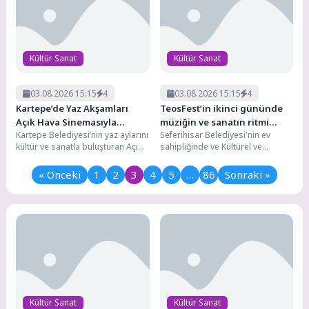
Kültür Sanat
Kültür Sanat
03.08.2026 15:15
4
03.08.2026 15:15
4
Kartepe’de Yaz Akşamları
TeosFest’in ikinci gününde
Açık Hava Sinemasıyla
müziğin ve sanatın ritmi
Kartepe Belediyesi’nin yaz aylarını
Seferihisar Belediyesi'nin ev
Renkleniyor
düşmedi
kültür ve sanatla buluşturan Açık
sahipliğinde ve Kültürel ve
Hava Sinema Geceleri, her hafta
Ekolojik Hayatı Koruma Derneği
farklı...
(KültürEkoloji) koordinasyonunda
« Önceki
1
2
3
4
5
…
86
Sonraki »
düzenlenen TeosFest...
Kültür Sanat
Kültür Sanat