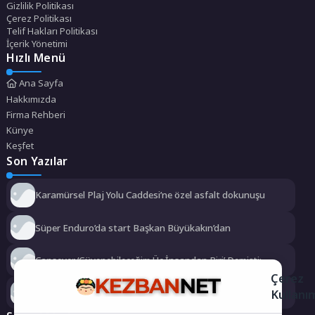
Gizlilik Politikası
Çerez Politikası
Telif Hakları Politikası
İçerik Yönetimi
Hızlı Menü
Ana Sayfa
Hakkımızda
Firma Rehberi
Künye
Keşfet
Son Yazılar
Karamürsel Plaj Yolu Caddesi’ne özel asfalt dokunuşu
Süper Enduro’da start Başkan Büyükakın’dan
Cansever ‘Güvenebileceğim Üç İnsandan Biri’ Demişti:
Mahmut Görgen’den Cansever’e Duygusal Veda
Çerez
Kullanı
Büyükşehir, çocukları afetlere karşı bilinçlendiriyor