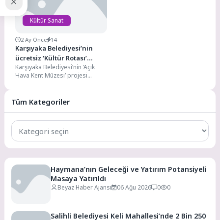
Kültür Sanat
2 Ay Önce
14
Karşıyaka Belediyesi’nin
ücretsiz ‘Kültür Rotası’
Karşıyaka Belediyesi’nin ‘Açık
turlarına büyük ilgi
Hava Kent Müzesi’ projesi
kapsamında ücretsiz olarak
düzenlediği rehberli tur
programları büyük...
Tüm Kategoriler
Tüm
Kategoriler
Haymana’nın Geleceği ve Yatırım Potansiyeli
Masaya Yatırıldı
Beyaz Haber Ajansı
06 Ağu 2026
0
0
Salihli Belediyesi Keli Mahallesi’nde 2 Bin 250