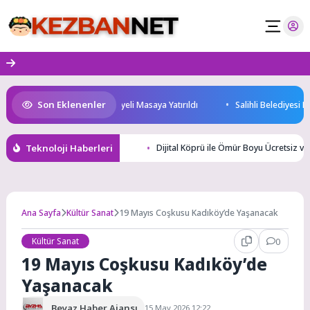
Skip
to
content
Son Eklenenler
Geleceği ve Yatırım Potansiyeli Masaya Yatırıldı
Salihli Belediyesi Kel
Teknoloji Haberleri
Dijital Köprü ile Ömür Boyu Ücretsiz ve 
Ana Sayfa
Kültür Sanat
19 Mayıs Coşkusu Kadıköy’de Yaşanacak
Kültür Sanat
0
19 Mayıs Coşkusu Kadıköy’de
Yaşanacak
Beyaz Haber Ajansı
15 May 2026 12:22