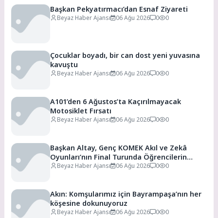
Başkan Pekyatırmacı’dan Esnaf Ziyareti
Beyaz Haber Ajansı
06 Ağu 2026
0
0
Çocuklar boyadı, bir can dost yeni yuvasına
kavuştu
Beyaz Haber Ajansı
06 Ağu 2026
0
0
A101’den 6 Ağustos’ta Kaçırılmayacak
Motosiklet Fırsatı
Beyaz Haber Ajansı
06 Ağu 2026
0
0
Başkan Altay, Genç KOMEK Akıl ve Zekâ
Oyunları’nın Final Turunda Öğrencilerin
Heyecanını Paylaştı
Beyaz Haber Ajansı
06 Ağu 2026
0
0
Akın: Komşularımız için Bayrampaşa’nın her
köşesine dokunuyoruz
Beyaz Haber Ajansı
06 Ağu 2026
0
0