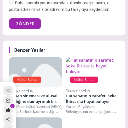
Daha sonraki yorumlarımda kullanılması için adım, e-
posta adresim ve site adresim bu tarayıcıya kaydedilsin.
GÖNDER
Benzer Yazılar
Kültür Sanat
Kültür Sanat
3 Ay Önce
16
4 Ay Önce
19
İtalyan sineması ve ulusal
Hat sanatının zarafeti Seka
kimliğine dair ayrıntılı bir
İhtisas’ta hayat buluyor
0
VakıfBank Kültür Yayınları (VBKY),
Kocaeli Büyükşehir
inceleme: “İtalyan Ulusal
Pierre Sorlin’in kaleme aldığı,
Belediyesi’nin ev sahipliğinde
Sineması”
Deniz Arslan’ın dilimize
SEKA Sanat İhtisas Merkezi’nde
çevirdiği “İtalyan Ulusal
açılan “Nevbahar Hüsn-i Hat
Sineması” adlı eseri...
Sergisi”, Prof....