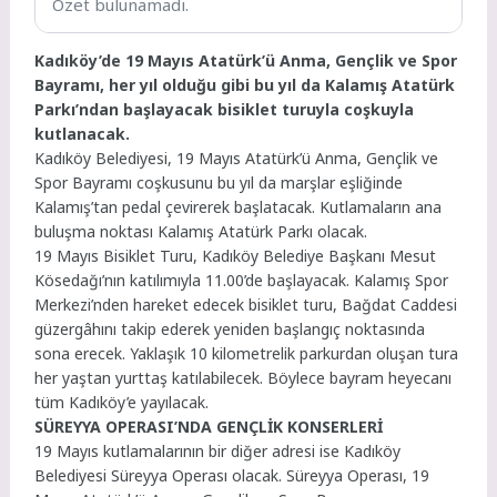
Özet bulunamadı.
Kadıköy’de 19 Mayıs Atatürk’ü Anma, Gençlik ve Spor
Bayramı, her yıl olduğu gibi bu yıl da Kalamış Atatürk
Parkı’ndan başlayacak bisiklet turuyla coşkuyla
kutlanacak.
Kadıköy Belediyesi, 19 Mayıs Atatürk’ü Anma, Gençlik ve
Spor Bayramı coşkusunu bu yıl da marşlar eşliğinde
Kalamış’tan pedal çevirerek başlatacak. Kutlamaların ana
buluşma noktası Kalamış Atatürk Parkı olacak.
19 Mayıs Bisiklet Turu, Kadıköy Belediye Başkanı Mesut
Kösedağı’nın katılımıyla 11.00’de başlayacak. Kalamış Spor
Merkezi’nden hareket edecek bisiklet turu, Bağdat Caddesi
güzergâhını takip ederek yeniden başlangıç noktasında
sona erecek. Yaklaşık 10 kilometrelik parkurdan oluşan tura
her yaştan yurttaş katılabilecek. Böylece bayram heyecanı
tüm Kadıköy’e yayılacak.
SÜREYYA OPERASI’NDA GENÇLİK KONSERLERİ
19 Mayıs kutlamalarının bir diğer adresi ise Kadıköy
Belediyesi Süreyya Operası olacak. Süreyya Operası, 19