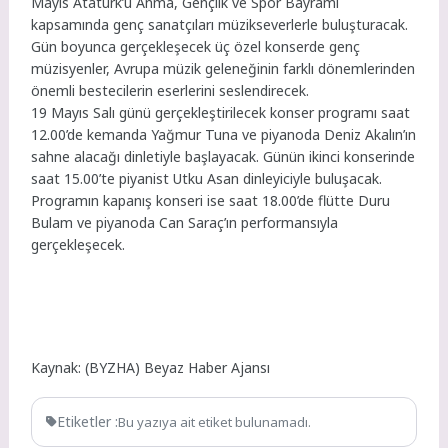
Mayıs Atatürk’ü Anma, Gençlik ve Spor Bayramı
kapsamında genç sanatçıları müzikseverlerle buluşturacak.
Gün boyunca gerçekleşecek üç özel konserde genç
müzisyenler, Avrupa müzik geleneğinin farklı dönemlerinden
önemli bestecilerin eserlerini seslendirecek.
19 Mayıs Salı günü gerçekleştirilecek konser programı saat
12.00’de kemanda Yağmur Tuna ve piyanoda Deniz Akalın’ın
sahne alacağı dinletiyle başlayacak. Günün ikinci konserinde
saat 15.00’te piyanist Utku Asan dinleyiciyle buluşacak.
Programın kapanış konseri ise saat 18.00’de flütte Duru
Bulam ve piyanoda Can Saraç’ın performansıyla
gerçekleşecek.
Kaynak: (BYZHA) Beyaz Haber Ajansı
Etiketler :
Bu yazıya ait etiket bulunamadı.