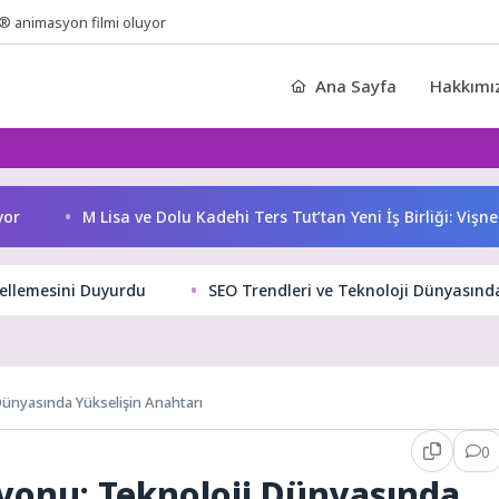
® animasyon filmi oluyor
Ana Sayfa
Hakkımı
M Lisa ve Dolu Kadehi Ters Tut’tan Yeni İş Birliği: Vişne
cellemesini Duyurdu
SEO Trendleri ve Teknoloji Dünyasında
ünyasında Yükselişin Anahtarı
0
onu: Teknoloji Dünyasında