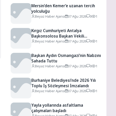
Mersin’den Kemer’e uzanan tercih
yolculuğu
Beyaz Haber Ajansı
07 Ağu 2026
0
1
Kırgız Cumhuriyeti Antalya
Başkonsolosu Başkan Vekili
Özdemir’i ziyaret etti
Beyaz Haber Ajansı
07 Ağu 2026
0
1
Başkan Aydın Osmangazi’nin Nabzını
Sahada Tuttu
Beyaz Haber Ajansı
07 Ağu 2026
0
1
Burhaniye Belediyesi’nde 2026 Yılı
Toplu İş Sözleşmesi İmzalandı
Beyaz Haber Ajansı
07 Ağu 2026
0
1
Yayla yollarında asfaltlama
çalışmaları başladı
Beyaz Haber Ajansı
07 Ağu 2026
0
1