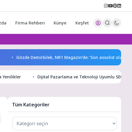
zda
Firma Rehberi
Künye
Keşfet
Gözde Demirbilek, NR1 Magazin’de: ‘Son assolist olarak var ola
 Yenilikler
Dijital Pazarlama ve Teknoloji Uyumlu SEO Strat
Tüm Kategoriler
Tüm
Kategoriler