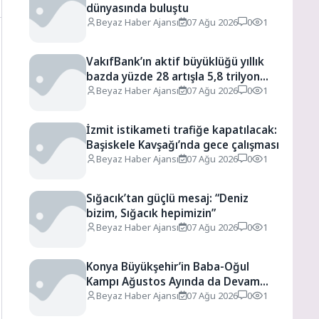
dünyasında buluştu
Beyaz Haber Ajansı
07 Ağu 2026
0
1
VakıfBank’ın aktif büyüklüğü yıllık
bazda yüzde 28 artışla 5,8 trilyon
TL’yi aştı
Beyaz Haber Ajansı
07 Ağu 2026
0
1
İzmit istikameti trafiğe kapatılacak:
Başiskele Kavşağı’nda gece çalışması
Beyaz Haber Ajansı
07 Ağu 2026
0
1
Sığacık’tan güçlü mesaj: “Deniz
bizim, Sığacık hepimizin”
Beyaz Haber Ajansı
07 Ağu 2026
0
1
Konya Büyükşehir’in Baba-Oğul
Kampı Ağustos Ayında da Devam
Edecek
Beyaz Haber Ajansı
07 Ağu 2026
0
1