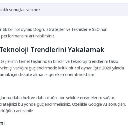
antili sonuçlar vermez
itik bir rol oynar. Doğru stratejiler ve tekniklerle SEO’nun
 performansını artırabilirsiniz.
eknoloji Trendlerini Yakalamak
ilerinin temel taşlarından biridir ve teknoloji trendlerini takip
rimiçi varlığını güçlendirmede kritik bir rol oynar. İşte 2026 yılında
amak için dikkate almanız gereken önemli noktalar:
arına daha hızlı ve daha doğru bir şekilde erişmelerini sağlar.
ejinizi bu yönde güçlendirmelisiniz. Özellikle Google AI sonuçları,
lüğünü artırabilir.
mı