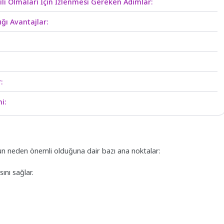
ılı Olmaları İçin İzlenmesi Gereken Adımlar:
ğı Avantajlar:
:
i:
nun neden önemli olduğuna dair bazı ana noktalar:
nı sağlar.