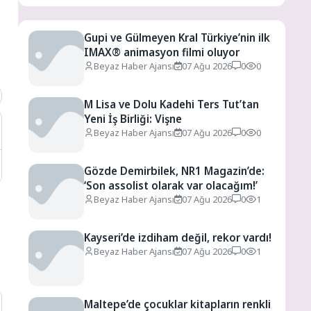
Gupi ve Gülmeyen Kral Türkiye’nin ilk
IMAX® animasyon filmi oluyor
Beyaz Haber Ajansı
07 Ağu 2026
0
0
M Lisa ve Dolu Kadehi Ters Tut’tan
Yeni İş Birliği: Vişne
Beyaz Haber Ajansı
07 Ağu 2026
0
0
Gözde Demirbilek, NR1 Magazin’de:
‘Son assolist olarak var olacağım!’
Beyaz Haber Ajansı
07 Ağu 2026
0
1
Kayseri’de izdiham değil, rekor vardı!
Beyaz Haber Ajansı
07 Ağu 2026
0
1
Maltepe’de çocuklar kitapların renkli