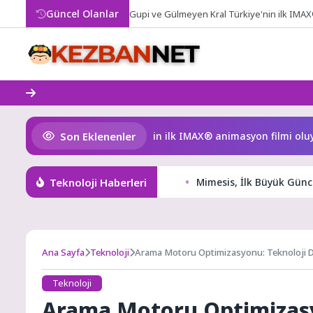
Skip
Güncel Olanlar
Gupi ve Gülmeyen Kral Türkiye'nin ilk IMAX
to
content
Son Eklenenler
 Gülmeyen Kral Türkiye’nin ilk IMAX® animasyon filmi oluyor
Teknoloji Haberleri
Mimesis, İlk Büyük Gün
Ana Sayfa
Teknoloji
Arama Motoru Optimizasyonu: Teknoloji D
Teknoloji
Arama Motoru Optimizasy