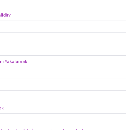
idir?
ini Yakalamak
ek