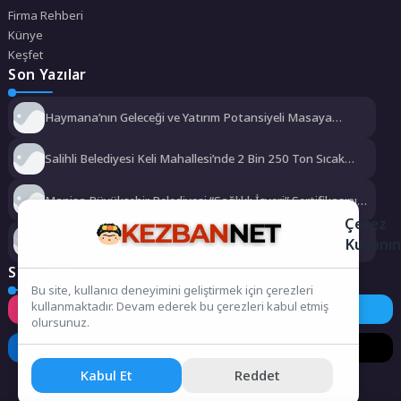
Firma Rehberi
Künye
Keşfet
Son Yazılar
Haymana’nın Geleceği ve Yatırım Potansiyeli Masaya
Yatırıldı
Salihli Belediyesi Keli Mahallesi’nde 2 Bin 250 Ton Sıcak
Asfalt Çalışmasını Tamamladı
Manisa Büyükşehir Belediyesi “Sağlıklı İşyeri” Sertifikasını
Aldı
Çerez
Büyükşehir’den Darıca’ya modern ulaşım yatırımı
Kullanı
Sosyal Medya
Bu site, kullanıcı deneyimini geliştirmek için çerezleri
kullanmaktadır. Devam ederek bu çerezleri kabul etmiş
Instagram
Facebook
Twitter
olursunuz.
LinkedIn
YouTube
TikTok
Kabul Et
Reddet