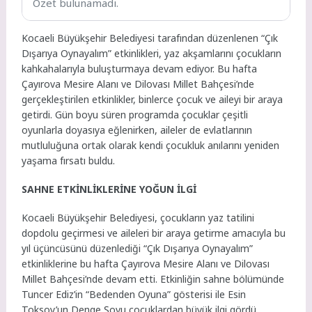
Özet bulunamadı.
Kocaeli Büyükşehir Belediyesi tarafından düzenlenen “Çık
Dışarıya Oynayalım” etkinlikleri, yaz akşamlarını çocukların
kahkahalarıyla buluşturmaya devam ediyor. Bu hafta
Çayırova Mesire Alanı ve Dilovası Millet Bahçesi’nde
gerçekleştirilen etkinlikler, binlerce çocuk ve aileyi bir araya
getirdi. Gün boyu süren programda çocuklar çeşitli
oyunlarla doyasıya eğlenirken, aileler de evlatlarının
mutluluğuna ortak olarak kendi çocukluk anılarını yeniden
yaşama fırsatı buldu.
SAHNE ETKİNLİKLERİNE YOĞUN İLGİ
Kocaeli Büyükşehir Belediyesi, çocukların yaz tatilini
dopdolu geçirmesi ve aileleri bir araya getirme amacıyla bu
yıl üçüncüsünü düzenlediği “Çık Dışarıya Oynayalım”
etkinliklerine bu hafta Çayırova Mesire Alanı ve Dilovası
Millet Bahçesi’nde devam etti. Etkinliğin sahne bölümünde
Tuncer Ediz’in “Bedenden Oyuna” gösterisi ile Esin
Toksoy’un Denge Şovu çocuklardan büyük ilgi gördü.