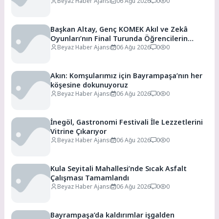
Beyaz Haber Ajansı
06 Ağu 2026
0
0
Başkan Altay, Genç KOMEK Akıl ve Zekâ
Oyunları’nın Final Turunda Öğrencilerin
Heyecanını Paylaştı
Beyaz Haber Ajansı
06 Ağu 2026
0
0
Akın: Komşularımız için Bayrampaşa’nın her
köşesine dokunuyoruz
Beyaz Haber Ajansı
06 Ağu 2026
0
0
İnegöl, Gastronomi Festivali İle Lezzetlerini
Vitrine Çıkarıyor
Beyaz Haber Ajansı
06 Ağu 2026
0
0
Kula Seyitali Mahallesi’nde Sıcak Asfalt
Çalışması Tamamlandı
Beyaz Haber Ajansı
06 Ağu 2026
0
0
Bayrampaşa’da kaldırımlar işgalden