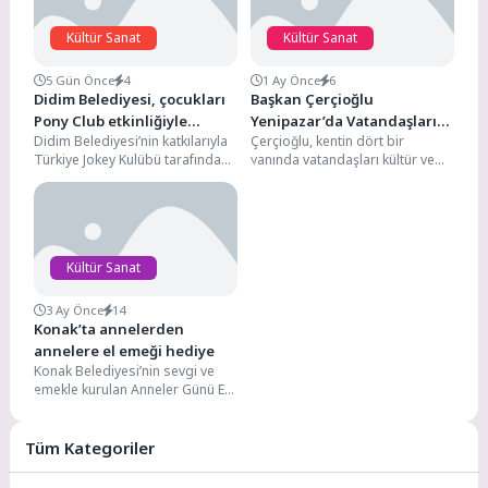
Kültür Sanat
Kültür Sanat
5 Gün Önce
4
1 Ay Önce
6
Didim Belediyesi, çocukları
Başkan Çerçioğlu
Pony Club etkinliğiyle
Yenipazar’da Vatandaşları
Didim Belediyesi’nin katkılarıyla
Çerçioğlu, kentin dört bir
buluşturdu
Açık Hava Sineması ile
Türkiye Jokey Kulübü tarafından
yanında vatandaşları kültür ve
Buluşturdu
düzenlenen Pony Club etkinliği,
sanat etkinlikleri ile
Lunapark Otoparkı’nda çocukları
buluşturmaya devam ediyor.
ağırladı....
Aydın...
Kültür Sanat
3 Ay Önce
14
Konak’ta annelerden
annelere el emeği hediye
Konak Belediyesi’nin sevgi ve
emekle kurulan Anneler Günü El
Emeği Kermesi, 9 Mayıs tarihine
kadar...
Tüm Kategoriler