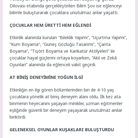
Dilovası etabında gerçekleştirilen Bilim Şov ise eğlenceyi
bilimle buluşturarak çocuklara unutulmaz anlar yaşattı.
ÇOCUKLAR HEM ÜRETTİ HEM EĞLENDİ
Etkinlik alanında kurulan “Bileklik Yapımı”, “Uçurtma Yapımı”,
“Kum Boyama”, “Güneş Gözlüğü Tasarımı”, “Çanta
Boyama”, “Tişört Boyama ve Karikatür Atölyeleri” ile
çocuklar hayal güçlerini ortaya koyarken, “Akıl ve Zekâ
Oyunları” alanında da eğlenceli vakit geçirdi.
AT BİNİŞ DENEYİMİNE YOĞUN İLGİ
Etkinliğin en ilgi gören bölümlerinden biri de 4-10 yaş
çocuklara yönelik at biniş deneyim alanı oldu. İlk kez ata
binmenin heyecanını yaşayan minikler, uzman eğitmenler
eşliğinde güvenli bir deneyim yaşayarak unutulmaz anılar
biriktirdi.
GELENEKSEL OYUNLAR KUŞAKLARI BULUŞTURDU