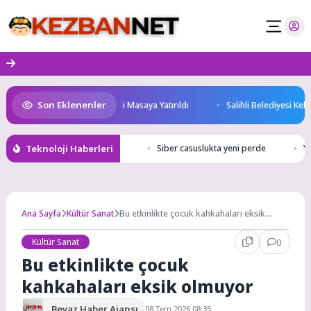
Skip
to
content
Son Eklenenler
leceği ve Yatırım Potansiyeli Masaya Yatırıldı
Salihli Belediyesi Keli 
Teknoloji Haberleri
Siber casuslukta yeni perde
Ya
Ana Sayfa
Kültür Sanat
Bu etkinlikte çocuk kahkahaları eksik
olmuyor
Kültür Sanat
0
Bu etkinlikte çocuk
kahkahaları eksik olmuyor
Beyaz Haber Ajansı
08 Tem 2026 08:35