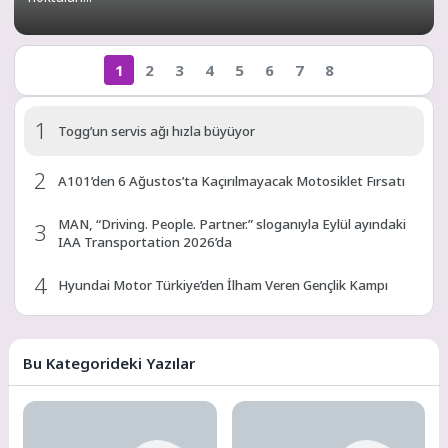
1
2
3
4
5
6
7
8
1
Togg’un servis ağı hızla büyüyor
2
A101’den 6 Ağustos’ta Kaçırılmayacak Motosiklet Fırsatı
MAN, “Driving. People. Partner.” sloganıyla Eylül ayındaki
3
IAA Transportation 2026’da
4
Hyundai Motor Türkiye’den İlham Veren Gençlik Kampı
5
A101 30 Temmuz’da Elektrikli Kamyonet Satacak
Bu Kategorideki Yazılar
6
Metro Turizm’in Premium Tercihi Neoplan Skyliner Oldu
7
BMC Pro L 1852 Türkiye Turunu Başarıyla Tamamladı