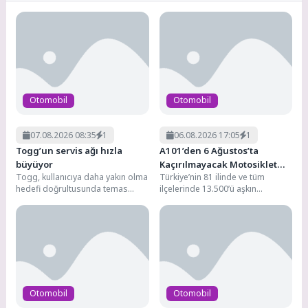
Otomobil
Otomobil
07.08.2026 08:35
1
06.08.2026 17:05
1
Togg’un servis ağı hızla
A101’den 6 Ağustos’ta
büyüyor
Kaçırılmayacak Motosiklet
Togg, kullanıcıya daha yakın olma
Türkiye’nin 81 ilinde ve tüm
Fırsatı
hedefi doğrultusunda temas
ilçelerinde 13.500’ü aşkın
noktaları ağını hızla genişletiyor.
marketiyle hizmet veren,
Yıl sonuna kadar...
1.200’den fazla tedarikçisiyle
perakende...
Otomobil
Otomobil