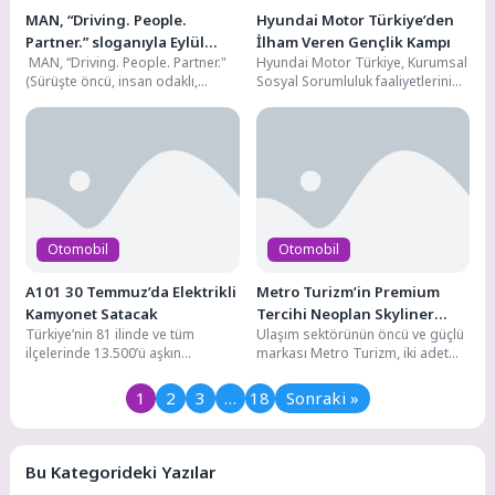
MAN, “Driving. People.
Hyundai Motor Türkiye’den
Partner.” sloganıyla Eylül
İlham Veren Gençlik Kampı
MAN, “Driving. People. Partner."
Hyundai Motor Türkiye, Kurumsal
ayındaki IAA Transportation
(Sürüşte öncü, insan odaklı,
Sosyal Sorumluluk faaliyetlerini
2026’da
güvenilir ortak) sloganıyla yer
yürüttüğü “Continue Hope” çatısı
alacağı Eylül ayındaki...
altında, Hyundai Gençlik Kampı’nı
bu...
Otomobil
Otomobil
A101 30 Temmuz’da Elektrikli
Metro Turizm’in Premium
Kamyonet Satacak
Tercihi Neoplan Skyliner
Türkiye’nin 81 ilinde ve tüm
Ulaşım sektörünün öncü ve güçlü
Oldu
ilçelerinde 13.500’ü aşkın
markası Metro Turizm, iki adet
marketiyle hizmet veren,
NEOPLAN Skyliner satın alarak
1.200’den fazla tedarikçisiyle
filosunu...
1
2
3
…
18
Sonraki »
perakende...
Bu Kategorideki Yazılar