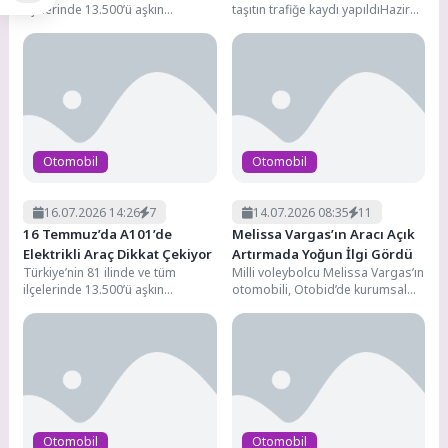
ilçelerinde 13.500’ü aşkın
taşıtın trafiğe kaydı yapıldıHaziran
marketiyle hizmet veren,
ayında trafiğe kaydı yapılan
1.200’den fazla tedarikçisiyle
taşıtların...
perakende...
Otomobil
Otomobil
16.07.2026 14:26
7
14.07.2026 08:35
11
16 Temmuz’da A101’de
Melissa Vargas’ın Aracı Açık
Elektrikli Araç Dikkat Çekiyor
Artırmada Yoğun İlgi Gördü
Türkiye’nin 81 ilinde ve tüm
Milli voleybolcu Melissa Vargas’ın
ilçelerinde 13.500’ü aşkın
otomobili, Otobid’de kurumsal
marketiyle hizmet veren,
alıcıların yoğun ilgi gösterdiği açık
1.200’den fazla tedarikçisiyle
artırmada en yüksek...
perakende...
Otomobil
Otomobil