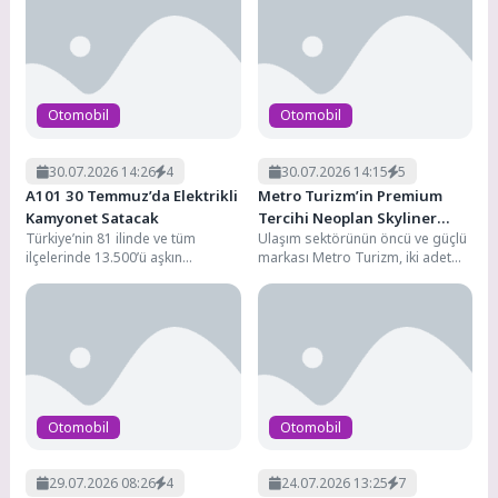
bu...
Otomobil
Otomobil
30.07.2026 14:26
4
30.07.2026 14:15
5
A101 30 Temmuz’da Elektrikli
Metro Turizm’in Premium
Kamyonet Satacak
Tercihi Neoplan Skyliner
Türkiye’nin 81 ilinde ve tüm
Ulaşım sektörünün öncü ve güçlü
Oldu
ilçelerinde 13.500’ü aşkın
markası Metro Turizm, iki adet
marketiyle hizmet veren,
NEOPLAN Skyliner satın alarak
1.200’den fazla tedarikçisiyle
filosunu...
perakende...
Otomobil
Otomobil
29.07.2026 08:26
4
24.07.2026 13:25
7