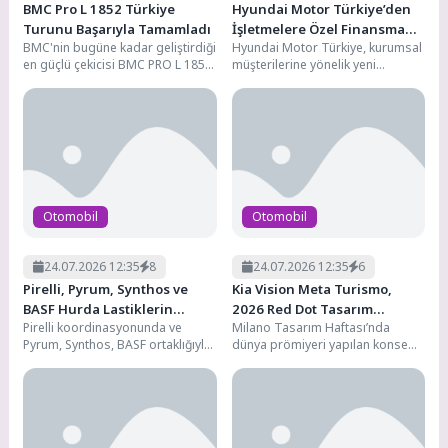
BMC Pro L 1852 Türkiye
Hyundai Motor Türkiye’den
Turunu Başarıyla Tamamladı
İşletmelere Özel Finansman
BMC'nin bugüne kadar geliştirdiği
Hyundai Motor Türkiye, kurumsal
Çözümü: Hyundai Leasing
en güçlü çekicisi BMC PRO L 1852,
müşterilerine yönelik yeni
Temmuz ayı boyunca
finansman çözümü Hyundai
gerçekleştirilen...
Leasing hizmetini devreye aldı.
Garanti Finansal Kiralama...
Otomobil
Otomobil
24.07.2026 12:35
8
24.07.2026 12:35
6
Pirelli, Pyrum, Synthos ve
Kia Vision Meta Turismo,
BASF Hurda Lastiklerin
2026 Red Dot Tasarım
Pirelli koordinasyonunda ve
Milano Tasarım Haftası’nda
Döngüsel Dönüşümü İçin İş
Konsepti Ödülü’nü Kazandı
Pyrum, Synthos, BASF ortaklığıyla
dünya prömiyeri yapılan konsept,
Birliği Yaptı
Avrupa’da hayata geçirilen
markanın imza
“Tyre‑to‑tyre”(lastikten lastiğe)
niteliğindeki “Zıtlıkların
projesi, döngüselliği artırmayı...
Birleşimi” tasarım felsefesini;
yüksek performanslı elektrikli...