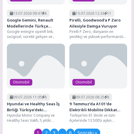
13.07.2026 09:47
8
10.07.2026 12:26
11
Google Gemini, Renault
Pirelli, Goodwood’a P Zero
Modellerinde Türkçe
Ailesiyle Damga Vuruyor
Google entegre openR link,
Pirelli P Zero, dünyanın en
Konuşmaya Başlıyor
sezgisel, sürekli gelişen ve
yenilikçi ve yüksek performanslı
optimize edilmiş bağlantılı bir
otomobillerini bir araya getiren
deneyim sunan, pazardaki en...
Goodwood Hız...
Otomobil
Otomobil
09.07.2026 11:05
8
09.07.2026 08:25
8
Hyundai ve Healthy Seas İş
9 Temmuz’da A101’de
Birliği Türkiye’deki
Elektrikli Mobilite Dikkat
Hyundai Motor Company ve
Türkiye’nin 81 ilinde ve tüm
Projeleriyle Büyüyor.
Çekiyor
Healthy Seas Vakfı, 5 yıldır
ilçelerinde 13.500’ü aşkın
sürdürdükleri iş birliğini
marketiyle hizmet veren,
Türkiye’de başlatılan ortak...
1.200’den fazla tedarikçisiyle
1
2
3
…
6
Sonraki »