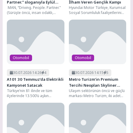
Partner.” sloganıyla Eylül
İlham Veren Gençlik Kampı
MAN, “Driving. People. Partner."
Hyundai Motor Türkiye, Kurumsal
ayındaki IAA Transportation
(Sürüşte öncü, insan odaklı,
Sosyal Sorumluluk faaliyetlerini
2026’da
güvenilir ortak) sloganıyla yer
yürüttüğü “Continue Hope” çatısı
alacağı Eylül ayındaki...
altında, Hyundai Gençlik Kampı’nı
bu...
Otomobil
Otomobil
30.07.2026 14:26
4
30.07.2026 14:15
5
A101 30 Temmuz’da Elektrikli
Metro Turizm’in Premium
Kamyonet Satacak
Tercihi Neoplan Skyliner
Türkiye’nin 81 ilinde ve tüm
Ulaşım sektörünün öncü ve güçlü
Oldu
ilçelerinde 13.500’ü aşkın
markası Metro Turizm, iki adet
marketiyle hizmet veren,
NEOPLAN Skyliner satın alarak
1.200’den fazla tedarikçisiyle
filosunu...
perakende...