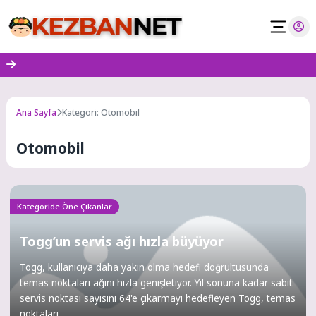
Skip
to
content
Ana Sayfa
Kategori: Otomobil
Otomobil
Kategoride Öne Çıkanlar
Togg’un servis ağı hızla büyüyor
Togg, kullanıcıya daha yakın olma hedefi doğrultusunda
temas noktaları ağını hızla genişletiyor. Yıl sonuna kadar sabit
servis noktası sayısını 64'e çıkarmayı hedefleyen Togg, temas
noktaları...