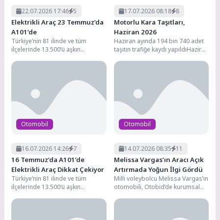
22.07.2026 17:46
5
17.07.2026 08:18
8
Elektrikli Araç 23 Temmuz’da
Motorlu Kara Taşıtları,
A101’de
Haziran 2026
Türkiye’nin 81 ilinde ve tüm
Haziran ayında 194 bin 740 adet
ilçelerinde 13.500’ü aşkın
taşıtın trafiğe kaydı yapıldıHaziran
marketiyle hizmet veren,
ayında trafiğe kaydı yapılan
1.200’den fazla tedarikçisiyle
taşıtların...
perakende...
Otomobil
Otomobil
16.07.2026 14:26
7
14.07.2026 08:35
11
16 Temmuz’da A101’de
Melissa Vargas’ın Aracı Açık
Elektrikli Araç Dikkat Çekiyor
Artırmada Yoğun İlgi Gördü
Türkiye’nin 81 ilinde ve tüm
Milli voleybolcu Melissa Vargas’ın
ilçelerinde 13.500’ü aşkın
otomobili, Otobid’de kurumsal
marketiyle hizmet veren,
alıcıların yoğun ilgi gösterdiği açık
1.200’den fazla tedarikçisiyle
artırmada en yüksek...
perakende...