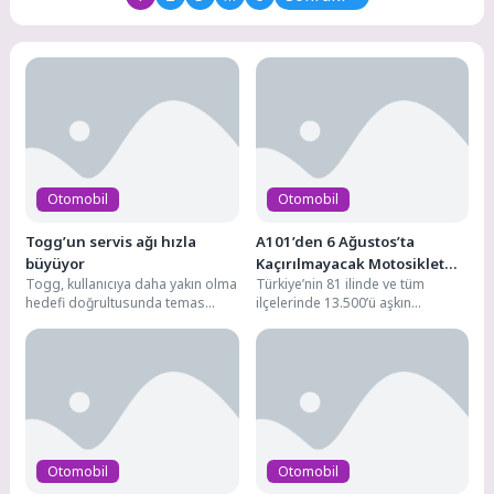
perakende...
Otomobil
Otomobil
Togg’un servis ağı hızla
A101’den 6 Ağustos’ta
büyüyor
Kaçırılmayacak Motosiklet
Togg, kullanıcıya daha yakın olma
Türkiye’nin 81 ilinde ve tüm
Fırsatı
hedefi doğrultusunda temas
ilçelerinde 13.500’ü aşkın
noktaları ağını hızla genişletiyor.
marketiyle hizmet veren,
Yıl sonuna kadar...
1.200’den fazla tedarikçisiyle
perakende...
Otomobil
Otomobil