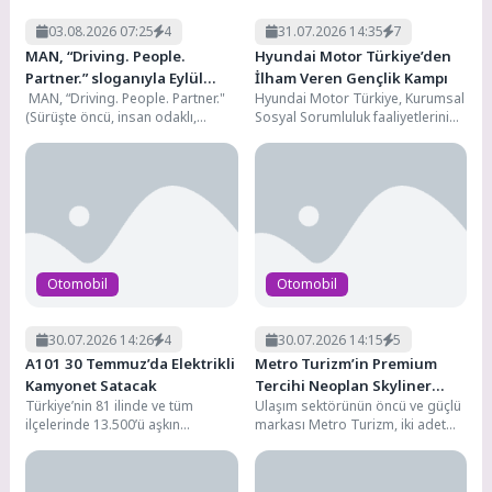
03.08.2026 07:25
4
31.07.2026 14:35
7
MAN, “Driving. People.
Hyundai Motor Türkiye’den
Partner.” sloganıyla Eylül
İlham Veren Gençlik Kampı
MAN, “Driving. People. Partner."
Hyundai Motor Türkiye, Kurumsal
ayındaki IAA Transportation
(Sürüşte öncü, insan odaklı,
Sosyal Sorumluluk faaliyetlerini
2026’da
güvenilir ortak) sloganıyla yer
yürüttüğü “Continue Hope” çatısı
alacağı Eylül ayındaki...
altında, Hyundai Gençlik Kampı’nı
bu...
Otomobil
Otomobil
30.07.2026 14:26
4
30.07.2026 14:15
5
A101 30 Temmuz’da Elektrikli
Metro Turizm’in Premium
Kamyonet Satacak
Tercihi Neoplan Skyliner
Türkiye’nin 81 ilinde ve tüm
Ulaşım sektörünün öncü ve güçlü
Oldu
ilçelerinde 13.500’ü aşkın
markası Metro Turizm, iki adet
marketiyle hizmet veren,
NEOPLAN Skyliner satın alarak
1.200’den fazla tedarikçisiyle
filosunu...
perakende...