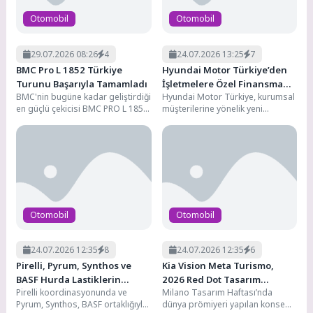
Otomobil
Otomobil
29.07.2026 08:26
4
24.07.2026 13:25
7
BMC Pro L 1852 Türkiye
Hyundai Motor Türkiye’den
Turunu Başarıyla Tamamladı
İşletmelere Özel Finansman
BMC'nin bugüne kadar geliştirdiği
Hyundai Motor Türkiye, kurumsal
Çözümü: Hyundai Leasing
en güçlü çekicisi BMC PRO L 1852,
müşterilerine yönelik yeni
Temmuz ayı boyunca
finansman çözümü Hyundai
gerçekleştirilen...
Leasing hizmetini devreye aldı.
Garanti Finansal Kiralama...
Otomobil
Otomobil
24.07.2026 12:35
8
24.07.2026 12:35
6
Pirelli, Pyrum, Synthos ve
Kia Vision Meta Turismo,
BASF Hurda Lastiklerin
2026 Red Dot Tasarım
Pirelli koordinasyonunda ve
Milano Tasarım Haftası’nda
Döngüsel Dönüşümü İçin İş
Konsepti Ödülü’nü Kazandı
Pyrum, Synthos, BASF ortaklığıyla
dünya prömiyeri yapılan konsept,
Birliği Yaptı