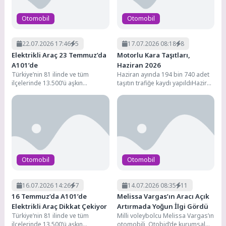
Otomobil
Otomobil
22.07.2026 17:46
5
17.07.2026 08:18
8
Elektrikli Araç 23 Temmuz’da
Motorlu Kara Taşıtları,
A101’de
Haziran 2026
Türkiye’nin 81 ilinde ve tüm
Haziran ayında 194 bin 740 adet
ilçelerinde 13.500’ü aşkın
taşıtın trafiğe kaydı yapıldıHaziran
marketiyle hizmet veren,
ayında trafiğe kaydı yapılan
1.200’den fazla tedarikçisiyle
taşıtların...
perakende...
Otomobil
Otomobil
16.07.2026 14:26
7
14.07.2026 08:35
11
16 Temmuz’da A101’de
Melissa Vargas’ın Aracı Açık
Elektrikli Araç Dikkat Çekiyor
Artırmada Yoğun İlgi Gördü
Türkiye’nin 81 ilinde ve tüm
Milli voleybolcu Melissa Vargas’ın
ilçelerinde 13.500’ü aşkın
otomobili, Otobid’de kurumsal