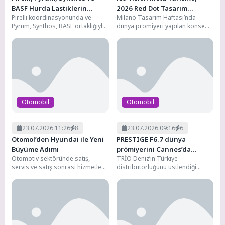
BASF Hurda Lastiklerin
2026 Red Dot Tasarım
Pirelli koordinasyonunda ve
Milano Tasarım Haftası’nda
Döngüsel Dönüşümü İçin İş
Konsepti Ödülü’nü Kazandı
Pyrum, Synthos, BASF ortaklığıyla
dünya prömiyeri yapılan konsept,
Birliği Yaptı
Avrupa’da hayata geçirilen
markanın imza
“Tyre‑to‑tyre”(lastikten lastiğe)
niteliğindeki “Zıtlıkların
projesi, döngüselliği artırmayı...
Birleşimi” tasarım felsefesini;
yüksek performanslı elektrikli...
Otomobil
Otomobil
23.07.2026 11:26
8
23.07.2026 09:16
6
Otomol’den Hyundai ile Yeni
PRESTIGE F6.7 dünya
Büyüme Adımı
prömiyerini Cannes’da
Otomotiv sektöründe satış,
TRİO Deniz’in Türkiye
gerçekleştirecek
servis ve satış sonrası hizmetleri
distribütörlüğünü üstlendiği
tek çatı altında buluşturan
PRESTIGE, F-Line serisinin yeni
Otomol, Hyundai markasıyla...
modeli F6.7’yi 2026 Cannes Yat
Festivali’nde...