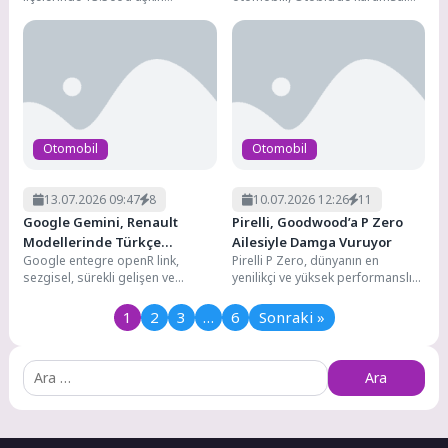
marketiyle hizmet veren,
alıcıların yoğun ilgi gösterdiği açık
1.200’den fazla tedarikçisiyle
artırmada en yüksek...
perakende...
Otomobil
Otomobil
13.07.2026 09:47
8
10.07.2026 12:26
11
Google Gemini, Renault
Pirelli, Goodwood’a P Zero
Modellerinde Türkçe
Ailesiyle Damga Vuruyor
Google entegre openR link,
Pirelli P Zero, dünyanın en
Konuşmaya Başlıyor
sezgisel, sürekli gelişen ve
yenilikçi ve yüksek performanslı
optimize edilmiş bağlantılı bir
otomobillerini bir araya getiren
deneyim sunan, pazardaki en...
Goodwood Hız...
1
2
3
…
6
Sonraki »
Arama: