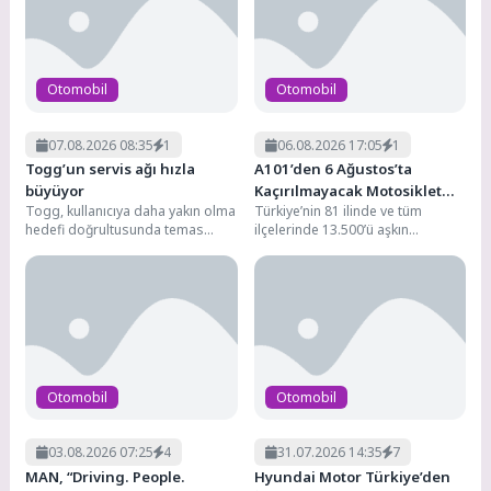
Hyundai Motor Türkiye’den İşletmelere Özel Finansman
8
Çözümü: Hyundai Leasing
Otomobil
Otomobil
07.08.2026 08:35
1
06.08.2026 17:05
1
Togg’un servis ağı hızla
A101’den 6 Ağustos’ta
büyüyor
Kaçırılmayacak Motosiklet
Togg, kullanıcıya daha yakın olma
Türkiye’nin 81 ilinde ve tüm
Fırsatı
hedefi doğrultusunda temas
ilçelerinde 13.500’ü aşkın
noktaları ağını hızla genişletiyor.
marketiyle hizmet veren,
Yıl sonuna kadar...
1.200’den fazla tedarikçisiyle
perakende...
Otomobil
Otomobil
03.08.2026 07:25
4
31.07.2026 14:35
7
MAN, “Driving. People.
Hyundai Motor Türkiye’den