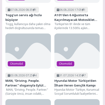
07.08.2026 08:35
1
06.08.2026 17:05
1
Togg’un servis ağı hızla
A101’den 6 Ağustos’ta
büyüyor
Kaçırılmayacak Motosiklet
Togg, kullanıcıya daha yakın olma
Türkiye’nin 81 ilinde ve tüm
Fırsatı
hedefi doğrultusunda temas
ilçelerinde 13.500’ü aşkın
noktaları ağını hızla genişletiyor.
marketiyle hizmet veren,
Yıl sonuna kadar...
1.200’den fazla tedarikçisiyle
perakende...
Otomobil
Otomobil
03.08.2026 07:25
4
31.07.2026 14:35
7
MAN, “Driving. People.
Hyundai Motor Türkiye’den
Partner.” sloganıyla Eylül
İlham Veren Gençlik Kampı
MAN, “Driving. People. Partner."
Hyundai Motor Türkiye, Kurumsal
ayındaki IAA Transportation
(Sürüşte öncü, insan odaklı,
Sosyal Sorumluluk faaliyetlerini
2026’da
güvenilir ortak) sloganıyla yer
yürüttüğü “Continue Hope” çatısı
alacağı Eylül ayındaki...
altında, Hyundai Gençlik Kampı’nı