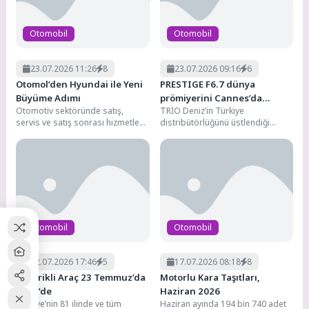
Otomobil
Otomobil
23.07.2026 11:26
8
23.07.2026 09:16
6
Otomol’den Hyundai ile Yeni
PRESTIGE F6.7 dünya
Büyüme Adımı
prömiyerini Cannes’da
Otomotiv sektöründe satış,
TRİO Deniz’in Türkiye
gerçekleştirecek
servis ve satış sonrası hizmetleri
distribütörlüğünü üstlendiği
tek çatı altında buluşturan
PRESTIGE, F-Line serisinin yeni
Otomol, Hyundai markasıyla...
modeli F6.7’yi 2026 Cannes Yat
Festivali’nde...
Otomobil
Otomobil
22.07.2026 17:46
5
17.07.2026 08:18
8
Elektrikli Araç 23 Temmuz’da
Motorlu Kara Taşıtları,
A101’de
Haziran 2026
Türkiye’nin 81 ilinde ve tüm
Haziran ayında 194 bin 740 adet