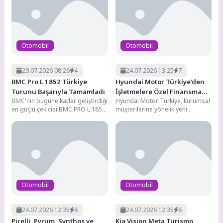
Otomobil
Otomobil
29.07.2026 08:26
4
24.07.2026 13:25
7
BMC Pro L 1852 Türkiye
Hyundai Motor Türkiye’den
Turunu Başarıyla Tamamladı
İşletmelere Özel Finansman
BMC'nin bugüne kadar geliştirdiği
Hyundai Motor Türkiye, kurumsal
Çözümü: Hyundai Leasing
en güçlü çekicisi BMC PRO L 1852,
müşterilerine yönelik yeni
Temmuz ayı boyunca
finansman çözümü Hyundai
gerçekleştirilen...
Leasing hizmetini devreye aldı.
Garanti Finansal Kiralama...
Otomobil
Otomobil
24.07.2026 12:35
8
24.07.2026 12:35
6
Pirelli, Pyrum, Synthos ve
Kia Vision Meta Turismo,