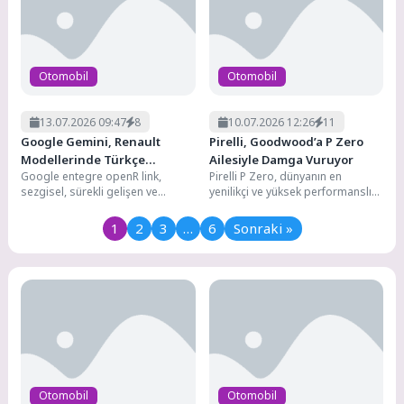
Otomobil
Otomobil
13.07.2026 09:47
8
10.07.2026 12:26
11
Google Gemini, Renault
Pirelli, Goodwood’a P Zero
Modellerinde Türkçe
Ailesiyle Damga Vuruyor
Google entegre openR link,
Pirelli P Zero, dünyanın en
Konuşmaya Başlıyor
sezgisel, sürekli gelişen ve
yenilikçi ve yüksek performanslı
optimize edilmiş bağlantılı bir
otomobillerini bir araya getiren
deneyim sunan, pazardaki en...
Goodwood Hız...
1
2
3
…
6
Sonraki »
Otomobil
Otomobil