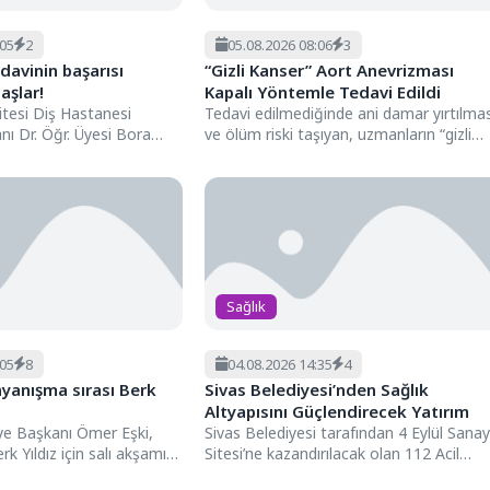
:05
2
05.08.2026 08:06
3
davinin başarısı
“Gizli Kanser” Aort Anevrizması
aşlar!
Kapalı Yöntemle Tedavi Edildi
itesi Diş Hastanesi
Tedavi edilmediğinde ani damar yırtılmas
ı Dr. Öğr. Üyesi Bora
ve ölüm riski taşıyan, uzmanların “gizli
k tedavi sürecinde ağrı...
(sessiz) kanser” olarak tanımladığı...
Sağlık
:05
8
04.08.2026 14:35
4
yanışma sırası Berk
Sivas Belediyesi’nden Sağlık
Altyapısını Güçlendirecek Yatırım
ye Başkanı Ömer Eşki,
Sivas Belediyesi tarafından 4 Eylül Sanay
 Yıldız için salı akşamı
Sitesi’ne kazandırılacak olan 112 Acil
necek yardım...
Sağlık İstasyonu ve Aile...