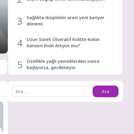
3
Sağlıkta disiplinler arası yeni kariyer
dönemi
4
Uzun Süreli Ülseratif Kolitte Kolon
Kanseri Riski Artıyor mu?
5
Özellikle yağlı yemeklerden sonra
başlıyorsa, gecikmeyin
6
Böbreklerinizi Tehdit Eden Bu 3 Risk
Arama:
Faktörüne Dikkat!
7
Kadın arkadaşlıkları ruh sağlığını
güçlendiriyor!
8
Çocuklarda horlama, geniz etinin
habercisi olabilir!