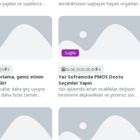
yayılan ve saatlerce
arındırılmasını sağlayan hayati organları
 ağrı...
başında geliyor. Ancak böbrek taşları,
tümörler ve...
Sağlık
:55
3
06.08.2026 08:45
4
rlama, geniz etinin
Yaz Sofranızda PMOS Dostu
ir!
Seçimler Yapın
cuklar daha geç uyuyor,
Yaz aylarında artan sıcaklıklar, değişen
a daha fazla zaman
beslenme alışkanlıkları ve yetersiz sıvı
k havanın...
tüketimi, PMOS (Polikistik Metabolik
Over...