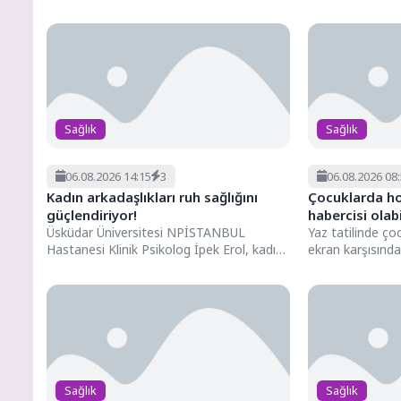
tanısıyla takip edilen bir...
sürebilen şiddetli
Sağlık
Sağlık
06.08.2026 14:15
3
06.08.2026 08
Kadın arkadaşlıkları ruh sağlığını
Çocuklarda ho
güçlendiriyor!
habercisi olabil
Üsküdar Üniversitesi NPİSTANBUL
Yaz tatilinde ço
Hastanesi Klinik Psikolog İpek Erol, kadın
ekran karşısınd
arkadaşlıklarının ruh sağlığını nasıl
geçiriyor ve sıca
etkilediği, sağlıklı...
Sağlık
Sağlık