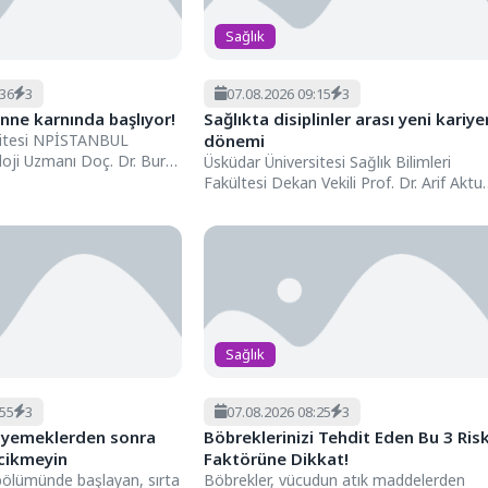
Sağlık
:36
3
07.08.2026 09:15
3
anne karnında başlıyor!
Sağlıkta disiplinler arası yeni kariye
sitesi NPİSTANBUL
dönemi
oji Uzmanı Doç. Dr. Burcu
Üsküdar Üniversitesi Sağlık Bilimleri
oloji otoritelerinin
Fakültesi Dekan Vekili Prof. Dr. Arif Aktu
...
Ertekin, sağlık profesyonellerinin
geleceğini...
Sağlık
:55
3
07.08.2026 08:25
3
lı yemeklerden sonra
Böbreklerinizi Tehdit Eden Bu 3 Ris
ecikmeyin
Faktörüne Dikkat!
bölümünde başlayan, sırta
Böbrekler, vücudun atık maddelerden