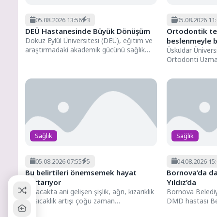
05.08.2026 13:56
3
05.08.2026 11
DEÜ Hastanesinde Büyük Dönüşüm
Ortodontik te
Dokuz Eylül Üniversitesi (DEÜ), eğitim ve
beslenmeyle b
araştırmadaki akademik gücünü sağlık
Üsküdar Ünivers
hizmetleri alanında da daha ileriye...
Ortodonti Uzman
Aysan, ortodonti
Sağlık
Sağlık
05.08.2026 07:55
5
04.08.2026 15
Bu belirtileri önemsemek hayat
Bornova’da da
kurtarıyor
Yıldız’da
Bacakta ani gelişen şişlik, ağrı, kızarıklık
Bornova Beledi
ve sıcaklık artışı çoğu zaman
DMD hastası Berk
önemsenmiyor. Oysa bu...
(Bugün) düzenle