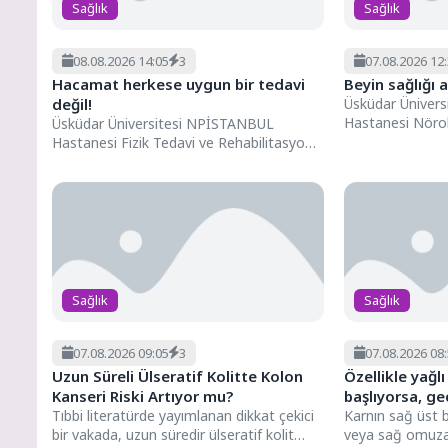
Sağlık
Sağlık
08.08.2026 14:05
3
07.08.2026 12
Hacamat herkese uygun bir tedavi
Beyin sağlığı 
değil!
Üsküdar Üniver
Hastanesi Nörol
Üsküdar Üniversitesi NPİSTANBUL
Polat, dünya nör
Hastanesi Fizik Tedavi ve Rehabilitasyon
benimsediği yeni
Uzmanı Dr. Asiye Gülsüm Kakı, hacamatın
hangi...
Sağlık
Sağlık
07.08.2026 09:05
3
07.08.2026 08
Uzun Süreli Ülseratif Kolitte Kolon
Özellikle yağ
Kanseri Riski Artıyor mu?
başlıyorsa, g
Tıbbi literatürde yayımlanan dikkat çekici
Karnın sağ üst 
bir vakada, uzun süredir ülseratif kolit
veya sağ omuza 