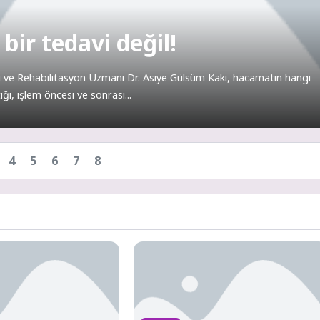
ir tedavi değil!
ve Rehabilitasyon Uzmanı Dr. Asiye Gülsüm Kakı, hacamatın hangi
i, işlem öncesi ve sonrası...
4
5
6
7
8