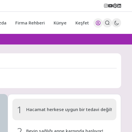
zda
Firma Rehberi
Künye
Keşfet
1
Hacamat herkese uygun bir tedavi değil!
2
Beyin sağlığı anne karnında başlıyor!