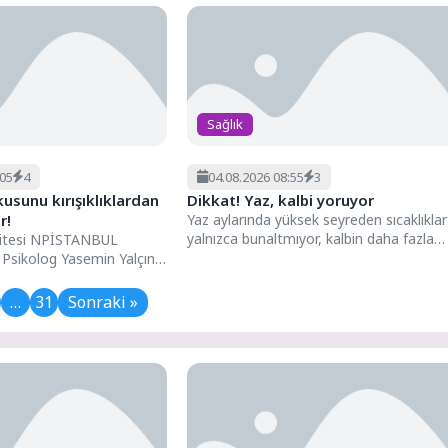
Sağlık
:05
4
04.08.2026 08:55
3
usunu kırışıklıklardan
Dikkat! Yaz, kalbi yoruyor
r!
Yaz aylarında yüksek seyreden sıcaklıklar
yalnızca bunaltmıyor, kalbin daha fazla
sitesi NPİSTANBUL
çalışmasına da neden oluyor. Çünkü...
 Psikolog Yasemin Yalçın,
unun psikolojik temelleri
malarda
…
31
Sonraki »
...