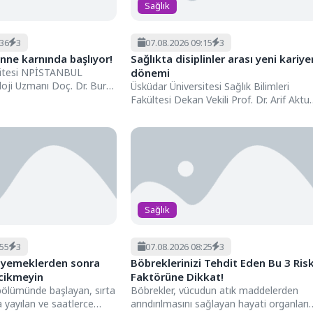
Sağlık
:36
3
07.08.2026 09:15
3
anne karnında başlıyor!
Sağlıkta disiplinler arası yeni kariye
sitesi NPİSTANBUL
dönemi
oji Uzmanı Doç. Dr. Burcu
Üsküdar Üniversitesi Sağlık Bilimleri
oloji otoritelerinin
Fakültesi Dekan Vekili Prof. Dr. Arif Aktu
...
Ertekin, sağlık profesyonellerinin
geleceğini...
Sağlık
:55
3
07.08.2026 08:25
3
lı yemeklerden sonra
Böbreklerinizi Tehdit Eden Bu 3 Ris
ecikmeyin
Faktörüne Dikkat!
bölümünde başlayan, sırta
Böbrekler, vücudun atık maddelerden
yayılan ve saatlerce
arındırılmasını sağlayan hayati organları