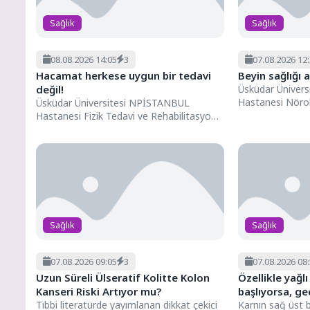
Sağlık
Sağlık
08.08.2026 14:05
3
07.08.2026 12
Hacamat herkese uygun bir tedavi
Beyin sağlığı 
değil!
Üsküdar Üniver
Hastanesi Nörol
Üsküdar Üniversitesi NPİSTANBUL
Polat, dünya nör
Hastanesi Fizik Tedavi ve Rehabilitasyon
benimsediği yeni
Uzmanı Dr. Asiye Gülsüm Kakı, hacamatın
hangi...
Sağlık
Sağlık
07.08.2026 09:05
3
07.08.2026 08
Uzun Süreli Ülseratif Kolitte Kolon
Özellikle yağ
Kanseri Riski Artıyor mu?
başlıyorsa, g
Tıbbi literatürde yayımlanan dikkat çekici
Karnın sağ üst 