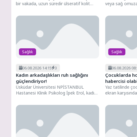
bir vakada, uzun süredir ülseratif kolit
veya sağ omuza 
tanısıyla takip edilen bir...
sürebilen şiddetli
Sağlık
Sağlık
06.08.2026 14:15
3
06.08.2026 08
Kadın arkadaşlıkları ruh sağlığını
Çocuklarda ho
güçlendiriyor!
habercisi olabil
Üsküdar Üniversitesi NPİSTANBUL
Yaz tatilinde ço
Hastanesi Klinik Psikolog İpek Erol, kadın
ekran karşısınd
arkadaşlıklarının ruh sağlığını nasıl
geçiriyor ve sıca
etkilediği, sağlıklı...