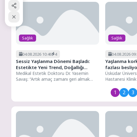
Sağlık
Sağlık
04.08.2026 10:46
4
04.08.2026 09
Sessiz Yaşlanma Dönemi Başladı:
Yaşlanma kork
Estetikte Yeni Trend, Doğallığı
fazlası besliyo
Yıllarca Korumak
Medikal Estetik Doktoru Dr. Yasemin
Üsküdar Üniver
Savaş: “Artık amaç zamanı geri almak
Hastanesi Klinik
değil, yaşlanmayı doğru
yaşlanma korkus
yönetmek.”Uzun...
hakkında açıkla
1
2
3
bulundu.Yaşlanma