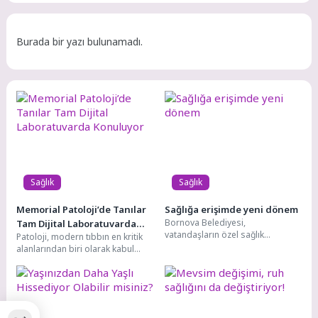
8
Bornova’da dayanışma sırası Berk Yıldız’da
Burada bir yazı bulunamadı.
Sağlık
Sağlık
Memorial Patoloji’de Tanılar
Sağlığa erişimde yeni dönem
Bornova Belediyesi,
Tam Dijital Laboratuvarda
vatandaşların özel sağlık
Patoloji, modern tıbbın en kritik
Konuluyor
kuruluşlarından yüzde 10 ile
alanlarından biri olarak kabul
yüzde 50 arasında indirimli
ediliyor. Hastalıkların tanısının
yararlanmasını sağlayacak...
konulması, tedavi planının...