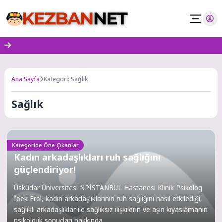
Skip
to
content
Ana Sayfa
Kategori: Sağlık
Sağlık
Kategoride Öne Çıkanlar
Kadın arkadaşlıkları ruh sağlığını
güçlendiriyor!
Üsküdar Üniversitesi NPİSTANBUL Hastanesi Klinik Psikolog
İpek Erol, kadın arkadaşlıklarının ruh sağlığını nasıl etkilediği,
sağlıklı arkadaşlıklar ile sağlıksız ilişkilerin ve aşırı kıyaslamanın
psikolojik sonuçları hakkında...