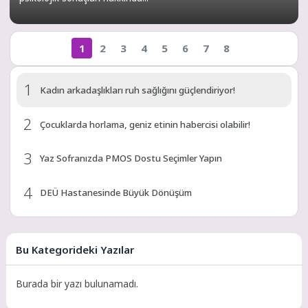
1
2
3
4
5
6
7
8
1
Kadın arkadaşlıkları ruh sağlığını güçlendiriyor!
2
Çocuklarda horlama, geniz etinin habercisi olabilir!
3
Yaz Sofranızda PMOS Dostu Seçimler Yapın
4
DEÜ Hastanesinde Büyük Dönüşüm
5
Ortodontik tedavinin başarısı beslenmeyle başlar!
Bu Kategorideki Yazılar
“Gizli Kanser” Aort Anevrizması Kapalı Yöntemle Tedavi
6
Edildi
Burada bir yazı bulunamadı.
7
Bu belirtileri önemsemek hayat kurtarıyor