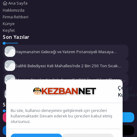
Ana Sayfa
Hakkımızda
Firma Rehberi
Künye
Keşfet
Son Yazılar
Haymana’nın Geleceği ve Yatırım Potansiyeli Masaya
Yatırıldı
Salihli Belediyesi Keli Mahallesi’nde 2 Bin 250 Ton Sıcak
Asfalt Çalışmasını Tamamladı
Manisa Büyükşehir Belediyesi “Sağlıklı İşyeri” Sertifikasını
Aldı
Çerez
Kullanı
Büyükşehir’den Darıca’ya modern ulaşım yatırımı
Sosyal Medya
Bu site, kullanıcı deneyimini geliştirmek için çerezleri
kullanmaktadır. Devam ederek bu çerezleri kabul etmiş
Instagram
Facebook
Twitter
olursunuz.
LinkedIn
YouTube
TikTok