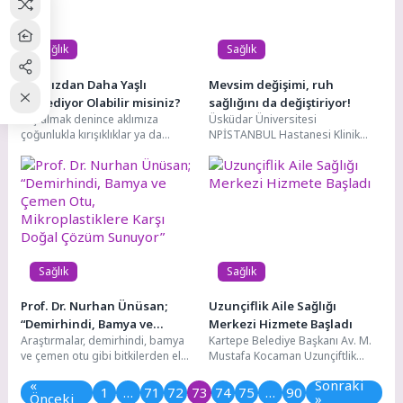
Sağlık
Sağlık
Yaşınızdan Daha Yaşlı
Mevsim değişimi, ruh
Hissediyor Olabilir misiniz?
sağlığını da değiştiriyor!
Yaş almak denince aklımıza
Üsküdar Üniversitesi
çoğunlukla kırışıklıklar ya da
NPİSTANBUL Hastanesi Klinik
fiziksel değişimler gelir. Oysa
Psikolog Emine Akın Aytop, bahar
bazen bedenimiz genç...
mevsiminin insan beden ve ruh...
Sağlık
Sağlık
Prof. Dr. Nurhan Ünüsan;
Uzunçiflik Aile Sağlığı
“Demirhindi, Bamya ve
Merkezi Hizmete Başladı
Araştırmalar, demirhindi, bamya
Kartepe Belediye Başkanı Av. M.
Çemen Otu, Mikroplastiklere
ve çemen otu gibi bitkilerden elde
Mustafa Kocaman Uzunçiftlik
Karşı Doğal Çözüm Sunuyor”
edilen doğal bileşiklerin su
Mahallesi’nde hizmete başlayan
«
Sonraki
arıtımında mikroplastikleri...
Aile Sağlığı Merkezi’ni ziyaret...
1
…
71
72
73
74
75
…
90
Önceki
»