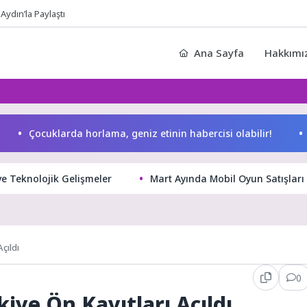
Aydın’la Paylaştı
Ana Sayfa
Hakkımı
Çocuklarda horlama, geniz etinin habercisi olabilir!
Ryan 
ve Teknolojik Gelişmeler
Mart Ayında Mobil Oyun Satışları 
çıldı
0
iye Ön Kayıtları Açıldı