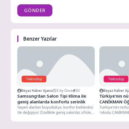
GÖNDER
Benzer Yazılar
Teknoloji
Teknoloji
Beyaz Haber Ajansı
3 Ay Önce
30
Beyaz Haber Aj
Samsung’dan Salon Tipi Klima ile
Türkiye’nin nü
geniş alanlarda konforlu serinlik
CANİKMAN Öğr
Yaşam alanları büyüdükçe, konfor beklentisi
Türkiye'nin nüfus
de değişiyor. Özellikle geniş salonlar, ofisler
robotu CANİKMAN 
ve ticari alanlarda etkili...
buluştu. Heyecan 