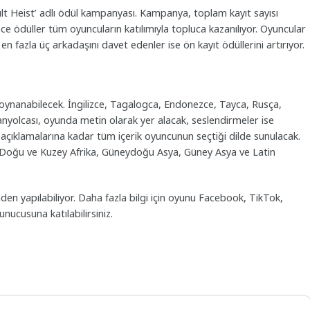
ult Heist’ adlı ödül kampanyası. Kampanya, toplam kayıt sayısı
ece ödüller tüm oyuncuların katılımıyla topluca kazanılıyor. Oyuncular
en fazla üç arkadaşını davet edenler ise ön kayıt ödüllerini artırıyor.
ynanabilecek. İngilizce, Tagalogca, Endonezce, Tayca, Rusça,
anyolcası, oyunda metin olarak yer alacak, seslendirmeler ise
 açıklamalarına kadar tüm içerik oyuncunun seçtiği dilde sunulacak.
 Doğu ve Kuzey Afrika, Güneydoğu Asya, Güney Asya ve Latin
nden yapılabiliyor. Daha fazla bilgi için oyunu Facebook, TikTok,
ucusuna katılabilirsiniz.