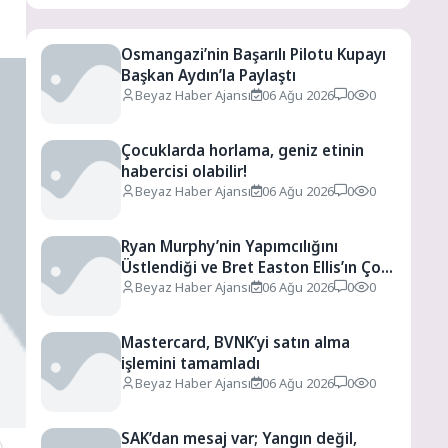
Osmangazi’nin Başarılı Pilotu Kupayı
Başkan Aydın’la Paylaştı
Beyaz Haber Ajansı
06 Ağu 2026
0
0
Çocuklarda horlama, geniz etinin
habercisi olabilir!
Beyaz Haber Ajansı
06 Ağu 2026
0
0
Ryan Murphy’nin Yapımcılığını
Üstlendiği ve Bret Easton Ellis’ın Çok
Satan Romanından Uyarlanan “The
Beyaz Haber Ajansı
06 Ağu 2026
0
0
Shards”, İlk İki Bölümüyle Şimdi
Sadece Disney+’ta Yayında!
Mastercard, BVNK’yi satın alma
işlemini tamamladı
Beyaz Haber Ajansı
06 Ağu 2026
0
0
SAK’dan mesaj var; Yangın değil,