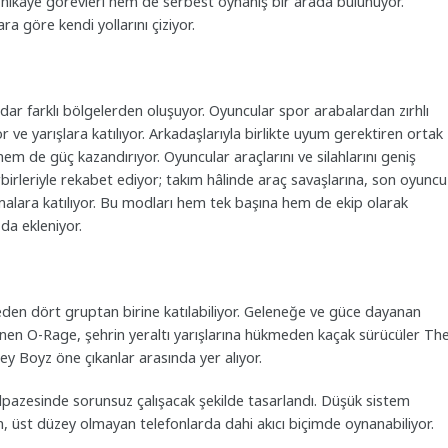
 hikâye görevleri hem de serbest oynanış bir arada bulunuyor.
ra göre kendi yollarını çiziyor.
dar farklı bölgelerden oluşuyor. Oyuncular spor arabalardan zırhlı
 ve yarışlara katılıyor. Arkadaşlarıyla birlikte uyum gerektiren ortak
hem de güç kazandırıyor. Oyuncular araçlarını ve silahlarını geniş
irbirleriyle rekabet ediyor; takım hâlinde araç savaşlarına, son oyuncu
malara katılıyor. Bu modları hem tek başına hem de ekip olarak
da ekleniyor.
 eden dört gruptan birine katılabiliyor. Geleneğe ve güce dayanan
lenen O-Rage, şehrin yeraltı yarışlarına hükmeden kaçak sürücüler Th
sey Boyz öne çıkanlar arasında yer alıyor.
elpazesinde sorunsuz çalışacak şekilde tasarlandı. Düşük sistem
n, üst düzey olmayan telefonlarda dahi akıcı biçimde oynanabiliyor.