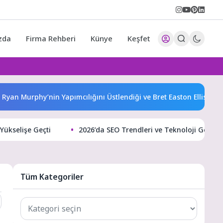
zda
Firma Rehberi
Künye
Keşfet
Murphy’nin Yapımcılığını Üstlendiği ve Bret Easton Ellis’ın Çok 
Yükselişe Geçti
2026’da SEO Trendleri ve Teknoloji Gelişme
Tüm Kategoriler
Tüm
Kategoriler