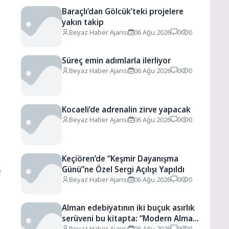
Baraçlı’dan Gölcük’teki projelere
yakın takip
Beyaz Haber Ajansı
06 Ağu 2026
0
0
Süreç emin adımlarla ilerliyor
Beyaz Haber Ajansı
06 Ağu 2026
0
0
Kocaeli’de adrenalin zirve yapacak
Beyaz Haber Ajansı
06 Ağu 2026
0
0
Keçiören’de “Keşmir Dayanışma
Günü”ne Özel Sergi Açılışı Yapıldı
e
Beyaz Haber Ajansı
06 Ağu 2026
0
0
Alman edebiyatının iki buçuk asırlık
serüveni bu kitapta: “Modern Alman
Edebiyatı”
Beyaz Haber Ajansı
06 Ağu 2026
0
0