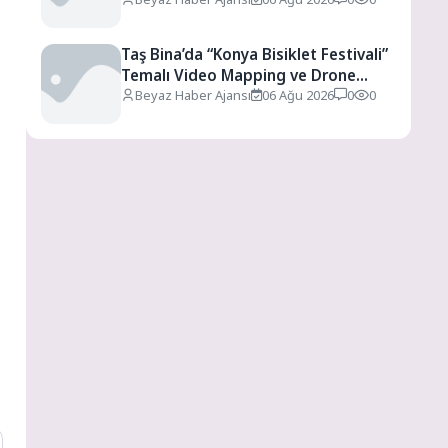
Taş Bina’da “Konya Bisiklet Festivali”
Temalı Video Mapping ve Drone
Gösterisi Yapıldı
Beyaz Haber Ajansı
06 Ağu 2026
0
0