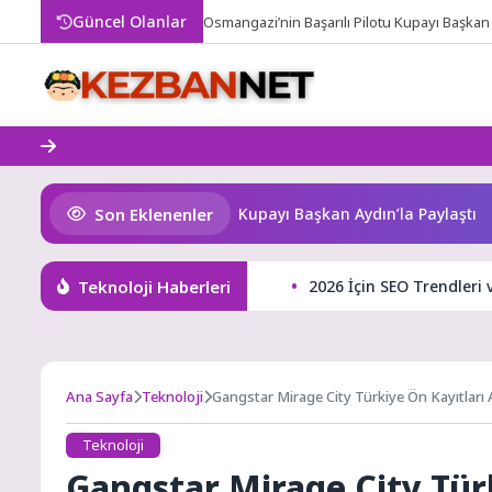
Skip
Güncel Olanlar
Osmangazi’nin Başarılı Pilotu Kupayı Başkan 
to
content
Son Eklenenler
ngazi’nin Başarılı Pilotu Kupayı Başkan Aydın’la Paylaştı
Teknoloji Haberleri
2026 İçin SEO Trendleri 
Ana Sayfa
Teknoloji
Gangstar Mirage City Türkiye Ön Kayıtları A
Teknoloji
Gangstar Mirage City Türk