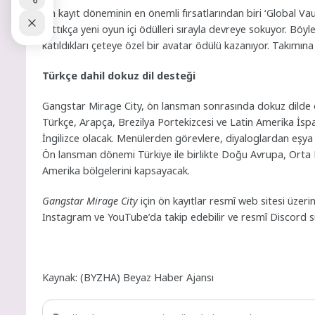
Ön kayıt döneminin en önemli fırsatlarından biri ‘Global Va
arttıkça yeni oyun içi ödülleri sırayla devreye sokuyor. Böyl
katıldıkları çeteye özel bir avatar ödülü kazanıyor. Takımına 
Türkçe dahil dokuz dil desteği
Gangstar Mirage City, ön lansman sonrasında dokuz dilde o
Türkçe, Arapça, Brezilya Portekizcesi ve Latin Amerika İsp
İngilizce olacak. Menülerden görevlere, diyaloglardan eşya
Ön lansman dönemi Türkiye ile birlikte Doğu Avrupa, Orta
Amerika bölgelerini kapsayacak.
Gangstar Mirage City
için ön kayıtlar resmî web sitesi üzeri
Instagram ve YouTube’da takip edebilir ve resmî Discord sun
Kaynak: (BYZHA) Beyaz Haber Ajansı