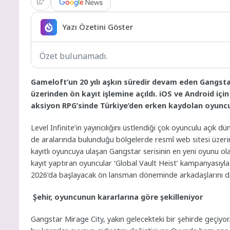
Yazı Özetini Göster
Özet bulunamadı.
Gameloft’un 20 yılı aşkın süredir devam eden Gangsta
üzerinden ön kayıt işlemine açıldı. iOS ve Android içi
aksiyon RPG’sinde Türkiye’den erken kaydolan oyuncul
Level Infinite’in yayıncılığını üstlendiği çok oyunculu açık 
de aralarında bulunduğu bölgelerde resmî web sitesi üzerin
kayıtlı oyuncuya ulaşan Gangstar serisinin en yeni oyunu ola
kayıt yaptıran oyuncular ‘Global Vault Heist’ kampanyasıyl
2026’da başlayacak ön lansman döneminde arkadaşlarını dave
Şehir, oyuncunun kararlarına göre şekilleniyor
Gangstar Mirage City, yakın gelecekteki bir şehirde geçiyor. 