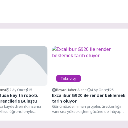
Teknoloji
ansı
2 Ay Önce
15
Beyaz Haber Ajansı
4 Ay Önce
25
fusa kayıtlı robotu
Excalibur G920 ile render beklemek
encilerle Buluştu
tarih oluyor
a kaydedilen ilk insansı
Günümüzde mimari projeler, üretkenliğin
lise öğrencileriyle
yanı sıra yüksek işlem gücüne de ihtiyaç
dolu anlara sahne olan...
duyuyor. Büyük ölçekli BIM...