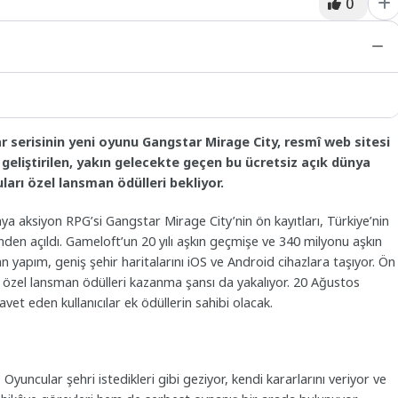
0
r serisinin yeni oyunu Gangstar Mirage City, resmî web sitesi
n geliştirilen, yakın gelecekte geçen bu ücretsiz açık dünya
arı özel lansman ödülleri bekliyor.
dünya aksiyon RPG’si Gangstar Mirage City’nin ön kayıtları, Türkiye’nin
den açıldı. Gameloft’un 20 yılı aşkın geçmişe ve 340 milyonu aşkın
n yapım, geniş şehir haritalarını iOS ve Android cihazlara taşıyor. Ön
a özel lansman ödülleri kazanma şansı da yakalıyor. 20 Ağustos
t eden kullanıcılar ek ödüllerin sahibi olacak.
Oyuncular şehri istedikleri gibi geziyor, kendi kararlarını veriyor ve