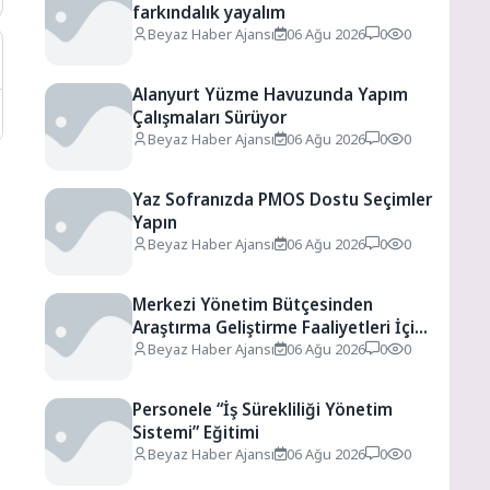
farkındalık yayalım
Beyaz Haber Ajansı
06 Ağu 2026
0
0
Alanyurt Yüzme Havuzunda Yapım
Çalışmaları Sürüyor
Beyaz Haber Ajansı
06 Ağu 2026
0
0
Yaz Sofranızda PMOS Dostu Seçimler
Yapın
Beyaz Haber Ajansı
06 Ağu 2026
0
0
Merkezi Yönetim Bütçesinden
Araştırma Geliştirme Faaliyetleri İçin
Ayrılan Ödenek ve Harcamalar, 2026
Beyaz Haber Ajansı
06 Ağu 2026
0
0
Personele “İş Sürekliliği Yönetim
Sistemi” Eğitimi
Beyaz Haber Ajansı
06 Ağu 2026
0
0