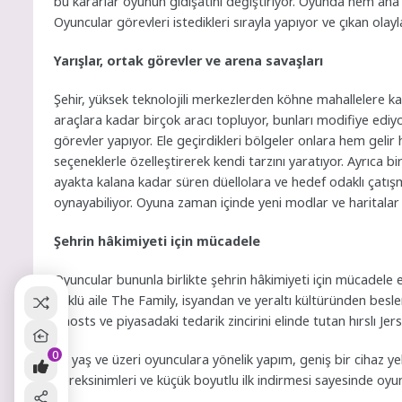
bu kararlar oyunun gidişatını değiştiriyor. Oyunda hem ana
Oyuncular görevleri istedikleri sırayla yapıyor ve çıkan olayla
Yarışlar, ortak görevler ve arena savaşları
Şehir, yüksek teknolojili merkezlerden köhne mahallelere ka
araçlara kadar birçok aracı topluyor, bunları modifiye ediyor
görevler yapıyor. Ele geçirdikleri bölgeler onlara hem gelir 
seçeneklerle özelleştirerek kendi tarzını yaratıyor. Ayrıca b
ayakta kalana kadar süren düellolara ve hedef odaklı çatış
oynayabiliyor. Oyuna zaman içinde yeni modlar ve haritalar 
Şehrin hâkimiyeti için mücadele
Oyuncular bununla birlikte şehrin hâkimiyeti için mücadele
köklü aile The Family, isyandan ve yeraltı kültüründen bes
Ghosts ve piyasadaki tedarik zincirini elinde tutan hırslı Jer
0
18 yaş ve üzeri oyunculara yönelik yapım, geniş bir cihaz y
gereksinimleri ve küçük boyutlu ilk indirmesi sayesinde oyu