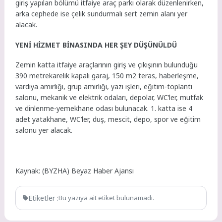
giriş yapılan bölümü itfaiye araç parkı olarak düzenlenirken,
arka cephede ise çelik sundurmalı sert zemin alanı yer
alacak.
YENİ HİZMET BİNASINDA HER ŞEY DÜŞÜNÜLDÜ
Zemin katta itfaiye araçlarının giriş ve çıkışının bulunduğu
390 metrekarelik kapalı garaj, 150 m2 teras, haberleşme,
vardiya amirliği, grup amirliği, yazı işleri, eğitim-toplantı
salonu, mekanik ve elektrik odaları, depolar, WC’ler, mutfak
ve dinlenme-yemekhane odası bulunacak. 1. katta ise 4
adet yatakhane, WC’ler, duş, mescit, depo, spor ve eğitim
salonu yer alacak.
Kaynak: (BYZHA) Beyaz Haber Ajansı
Etiketler :
Bu yazıya ait etiket bulunamadı.