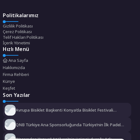
Politikalarımız
Gizlilik Politikası
Çerez Politikası
Telif Hakları Politikası
İçerik Yönetimi
Hızlı Menü
Ana Sayfa
Hakkımızda
Firma Rehberi
Künye
Keşfet
Son Yazılar
Avrupa Bisiklet Başkenti Konya’da Bisiklet Festivali
Heyecanı Başladı
QNB Türkiye Ana Sponsorluğunda Türkiye’nin İlk Padel
Türkiye Şampiyonası Başlıyor
“Yaşamdan Yazıya” Atölyesi’nin üçüncü durağı; Aşk