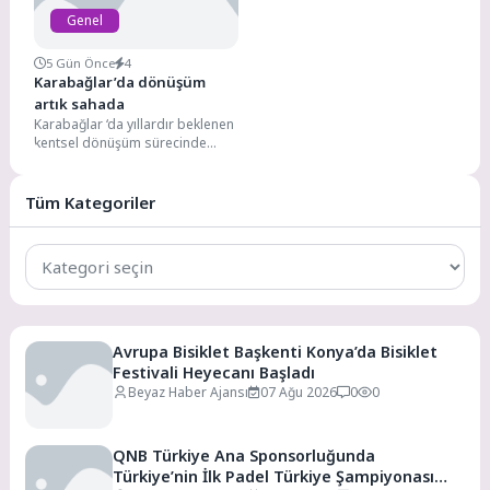
Genel
5 Gün Önce
4
Karabağlar’da dönüşüm
artık sahada
Karabağlar ‘da yıllardır beklenen
kentsel dönüşüm sürecinde
önemli bir aşama daha geride
kaldı. Çevre, Şehircilik...
Tüm Kategoriler
Tüm
Kategoriler
Avrupa Bisiklet Başkenti Konya’da Bisiklet
Festivali Heyecanı Başladı
Beyaz Haber Ajansı
07 Ağu 2026
0
0
QNB Türkiye Ana Sponsorluğunda
Türkiye’nin İlk Padel Türkiye Şampiyonası