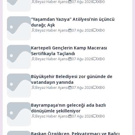
Başlıyor
Beyaz Haber Ajansı
07 Ağu 2026
0
0
“Yaşamdan Yazıya” Atölyesi’nin üçüncü
durağı; Aşk
Beyaz Haber Ajansı
07 Ağu 2026
0
0
Kartepeli Gençlerin Kamp Macerası
Sertifikayla Taçlandı
Beyaz Haber Ajansı
07 Ağu 2026
0
0
Büyükşehir Belediyesi zor gününde de
vatandaşın yanında
Beyaz Haber Ajansı
07 Ağu 2026
0
0
Bayrampaşa’nın geleceği ada bazlı
dönüşümle şekilleniyor
Beyaz Haber Ajansı
07 Ağu 2026
0
0
Başkan Özgökçen, Pekyatırmacı ve Bağcı