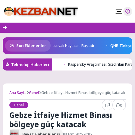
Skip
to
content
Son Eklenenler
Başkenti Konya’da Bisiklet Festivali Heyecanı Başladı
QNB Türkiye Ana 
Teknoloji Haberleri
Kaspersky Araştırması: Sızdırılan Parol
Ana Sayfa
Genel
Gebze İtfaiye Hizmet Binası bölgeye güç katacak
Genel
0
Gebze İtfaiye Hizmet Binası
bölgeye güç katacak
Beyaz Haber Ajansı
08 Tem 2026 20:05