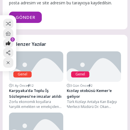
posta adresim ve site adresim bu tarayıcıya kaydedilsin.
GÖNDER
0
Benzer Yazılar
Genel
Genel
1 Ay Önce
12
3 Gün Önce
2
Karşıyaka’da Toplu İş
Kızılay otobüsü Kemer’e
Sözleşmesi’ne imzalar atıldı
geliyor
Zorlu ekonomik koşullara
Türk Kızılayı Antalya Kan Bağışı
karşılık emekten ve emekçiden
Merkezi Müdürü Dr. Okan
yana yönetim anlayışıyla
Erdoğan, Kemer Belediye
çalışmalarını sürdüren Karşıyaka
Başkanı Necati Topaloğlu’nu...
Belediyesi, Tüm...