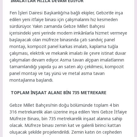
İMALATLAR HIZLA DEVAM EDİYOR
Fen İşleri Dairesi Başkanlığı’na bağlı ekipler, Gebze’de inşa
edilen yeni itfaiye binası için çalışmalarını hız kesmeden
sürdürüyor. Yakın zamanda Gebze Millet Bahçesi
içerisindeki yeni yerinde modern imkânlarla hizmet vermeye
başlayacak olan müfreze binasında çatı sandviç panel
montajı, kompozit panel karkas imalatı, kaplama tuğla
çalışması, elektrik ve mekanik imalatı ile çevre istinat duvar
çalışmaları devam ediyor. Asma tavan alçıpan imalatlarının
tamamlandığı yapıda şu an saten alçı çekilmesi, kompozit
panel montajı ve taş yünü ve metal asma tavan
montajlarına başlandı.
TOPLAM İNŞAAT ALANI BİN 735 METREKARE
Gebze Millet Bahçesi’nin doğu bölümünde toplam 4 bin
316 metrekarelik alan üzerine inşa edilen Yeni Gebze İtfaiye
Müfreze Binası, bin 735 metrekarelik inşaat alanına sahip
olacak. Müfreze binası zemin kat ve galerili birinci kattan
oluşacak şekilde projelendirildi. Zemin katın ön cepheden