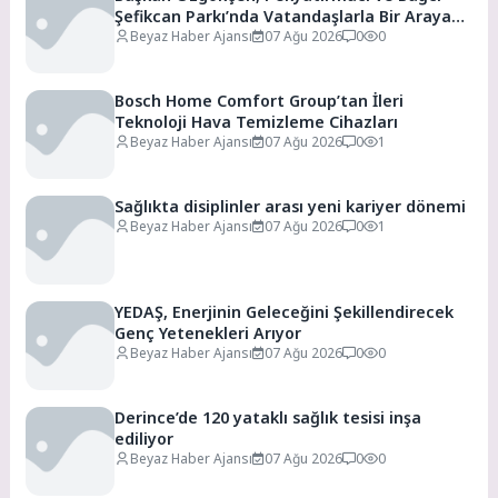
Şefikcan Parkı’nda Vatandaşlarla Bir Araya
Geldi
Beyaz Haber Ajansı
07 Ağu 2026
0
0
Bosch Home Comfort Group’tan İleri
Teknoloji Hava Temizleme Cihazları
Beyaz Haber Ajansı
07 Ağu 2026
0
1
Sağlıkta disiplinler arası yeni kariyer dönemi
Beyaz Haber Ajansı
07 Ağu 2026
0
1
YEDAŞ, Enerjinin Geleceğini Şekillendirecek
Genç Yetenekleri Arıyor
Beyaz Haber Ajansı
07 Ağu 2026
0
0
Derince’de 120 yataklı sağlık tesisi inşa
ediliyor
Beyaz Haber Ajansı
07 Ağu 2026
0
0