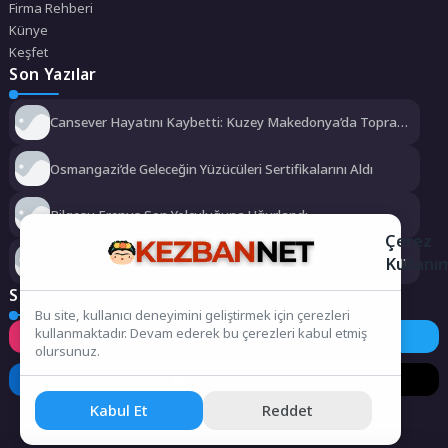
Firma Rehberi
Künye
Keşfet
Son Yazılar
Cansever Hayatını Kaybetti: Kuzey Makedonya’da Toprağa
Verilecek
Osmangazi’de Geleceğin Yüzücüleri Sertifikalarını Aldı
Bilgesu Erenus Son Yolculuğuna Uğurlandı
Çerez
Kullanı
Urla Belediyesi’nden ücretsiz üniversite tercih danışmanlığı
Sosyal Medya
Bu site, kullanıcı deneyimini geliştirmek için çerezleri
kullanmaktadır. Devam ederek bu çerezleri kabul etmiş
Instagram
Facebook
Twitter
olursunuz.
LinkedIn
YouTube
TikTok
Kabul Et
Reddet