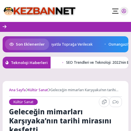
Skip
to
content
Son Eklenenler
ını Kaybetti: Kuzey Makedonya’da Toprağa Verilecek
Osmangazi’de Gel
Teknoloji Haberleri
SEO Trendleri ve Teknoloji: 2022’nin En 
Ana Sayfa
Kültür Sanat
Geleceğin mimarları Karşıyaka’nın tarihi
mirasını keşfetti
Kültür Sanat
0
Geleceğin mimarları
Karşıyaka’nın tarihi mirasını
keşfetti