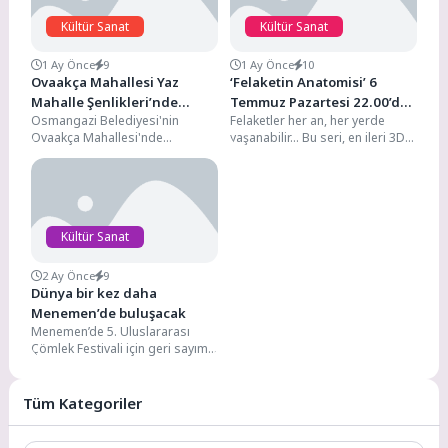
Kültür Sanat
Kültür Sanat
1 Ay Önce
9
1 Ay Önce
10
Ovaakça Mahallesi Yaz
‘Felaketin Anatomisi’ 6
Mahalle Şenlikleri’nde
Temmuz Pazartesi 22.00’de
Osmangazi Belediyesi'nin
Felaketler her an, her yerde
Buluştu
National Geographic
Ovaakça Mahallesi'nde
yaşanabilir… Bu seri, en ileri 3D
Ekranlarında Başlıyor!
düzenlediği “Yaz Mahalle
grafik teknolojisini kullanarak
Şenlikleri”, konser, oyun
gerçek...
parkurları ve yüz boyama
etkinlikleriyle...
Kültür Sanat
2 Ay Önce
9
Dünya bir kez daha
Menemen’de buluşacak
Menemen’de 5. Uluslararası
Çömlek Festivali için geri sayım
başladı. Dünya çapında prestije
sahip olan festivalde...
Tüm Kategoriler