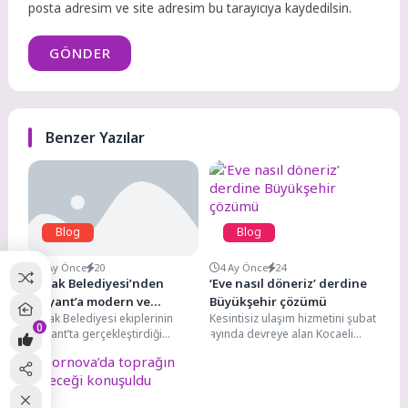
posta adresim ve site adresim bu tarayıcıya kaydedilsin.
GÖNDER
Benzer Yazılar
Blog
Blog
3 Ay Önce
20
4 Ay Önce
24
Konak Belediyesi’nden
‘Eve nasıl döneriz’ derdine
Varyant’a modern ve
Büyükşehir çözümü
Konak Belediyesi ekiplerinin
Kesintisiz ulaşım hizmetini şubat
konforlu dokunuş
0
Varyant’ta gerçekleştirdiği
ayında devreye alan Kocaeli
çalışmayla 412 Sokak yepyeni bir
Büyükşehir Belediyesi, gece
görünüme kavuştu; sokağa
otobüsü seferleriyle kentte
komşu olan...
önemli...