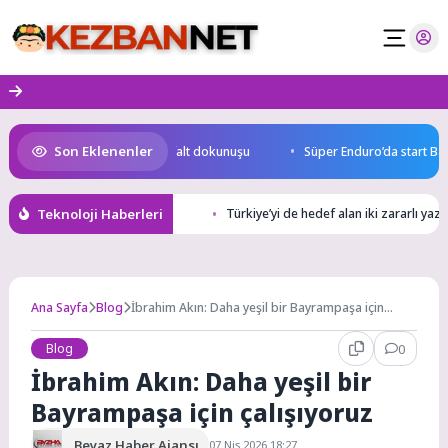
Skip
to
content
Son Eklenenler
laj Yolu Caddesi’ne özel asfalt dokunuşu
Süper Enduro’da start Başk
Teknoloji Haberleri
Türkiye’yi de hedef alan iki zararlı ya
Ana Sayfa
Blog
İbrahim Akın: Daha yeşil bir Bayrampaşa için
çalışıyoruz
Blog
0
İbrahim Akın: Daha yeşil bir
Bayrampaşa için çalışıyoruz
Beyaz Haber Ajansı
07 Nis 2026 18:27