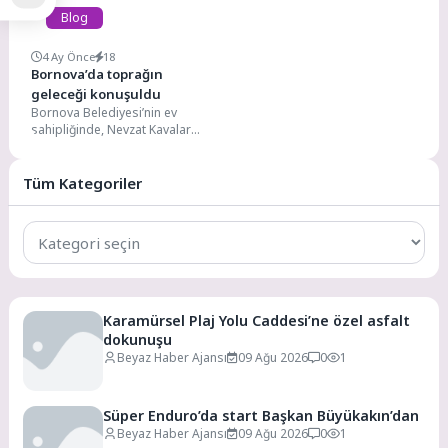
Blog
4 Ay Önce
18
Bornova’da toprağın
geleceği konuşuldu
Bornova Belediyesi’nin ev
sahipliğinde, Nevzat Kavalar
Kültür Merkezi’nde düzenlenen
eğitim programında çiftçilere
toprağın verimli kullanımı...
Tüm Kategoriler
Tüm
Kategoriler
Karamürsel Plaj Yolu Caddesi’ne özel asfalt
dokunuşu
Beyaz Haber Ajansı
09 Ağu 2026
0
1
Süper Enduro’da start Başkan Büyükakın’dan
Beyaz Haber Ajansı
09 Ağu 2026
0
1