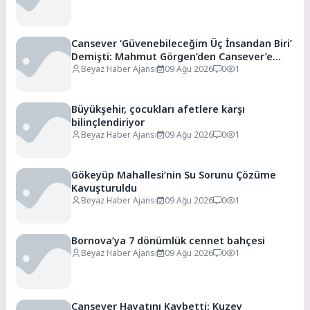
Cansever ‘Güvenebileceğim Üç İnsandan Biri’
Demişti: Mahmut Görgen’den Cansever’e
Duygusal Veda
Beyaz Haber Ajansı
09 Ağu 2026
0
1
Büyükşehir, çocukları afetlere karşı
bilinçlendiriyor
Beyaz Haber Ajansı
09 Ağu 2026
0
1
Gökeyüp Mahallesi’nin Su Sorunu Çözüme
Kavuşturuldu
Beyaz Haber Ajansı
09 Ağu 2026
0
1
Bornova’ya 7 dönümlük cennet bahçesi
Beyaz Haber Ajansı
09 Ağu 2026
0
1
Cansever Hayatını Kaybetti: Kuzey