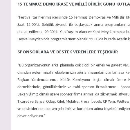
15 TEMMUZ DEMOKRASİ VE MİLLİ BİRLİK GÜNÜ KUTL
“Festival tarihlerimiz içerisinde 15 Temmuz Demokrasi ve Milli Birli
Saat 12.00’da Şehitlik ziyareti ile başlayacak anma programlarım
dualar edilecek. 20.30’da Yeni Yaşam Alanı ve Kent Meydanımızda bul
Heykel Meydanında programlarımız olacak. 22.30’da burada Azerin kon
SPONSORLARA VE DESTEK VERENLERE TEŞEKKÜR
“Bu organizasyonun arka planında çok ciddi bir emek ve gayret var.
dışından gelen misafir ekiplerimizin ağırlanmasından planlamaya ka
Başkan Yardımcılarımız, Kültür Komisyonu başta olmak üzere M
derneklerimiz, gönüllülerimiz ve tabi sponsor firmalarımız… Spon
Bakanlığımız olmak üzere sponsor firmalarımızı da zikretmek istiyo
Ticaret ve Sanayi Odası, Çilek Mobilya, Freşa İçecek, CP Yem, Weltew 
ve desteklerinden dolayı şehrimiz ve kurumum adına teşekkür ediyor
davet ediyorum.”