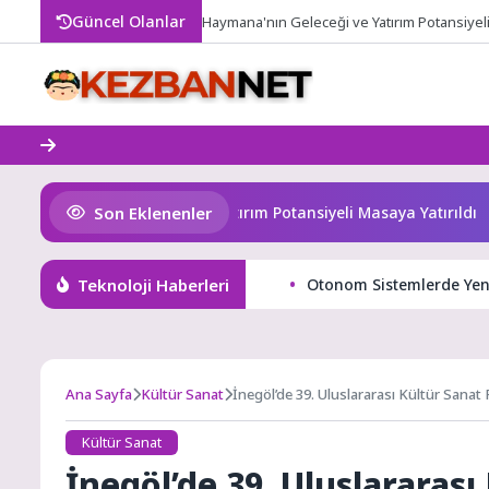
Skip
Güncel Olanlar
Haymana'nın Geleceği ve Yatırım Potansiyeli 
to
content
Son Eklenenler
mana’nın Geleceği ve Yatırım Potansiyeli Masaya Yatırıldı
Teknoloji Haberleri
Otonom Sistemlerde Yeni
Ana Sayfa
Kültür Sanat
İnegöl’de 39. Uluslararası Kültür Sanat F
Kültür Sanat
İnegöl’de 39. Uluslararası