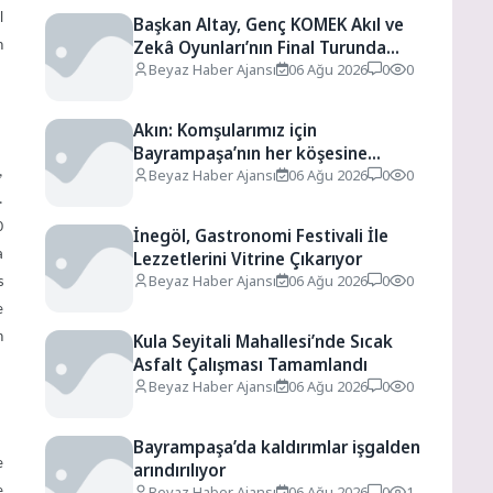
l
Başkan Altay, Genç KOMEK Akıl ve
Zekâ Oyunları’nın Final Turunda
n
Öğrencilerin Heyecanını Paylaştı
Beyaz Haber Ajansı
06 Ağu 2026
0
0
Akın: Komşularımız için
Bayrampaşa’nın her köşesine
,
dokunuyoruz
Beyaz Haber Ajansı
06 Ağu 2026
0
0
.
0
İnegöl, Gastronomi Festivali İle
a
Lezzetlerini Vitrine Çıkarıyor
Beyaz Haber Ajansı
06 Ağu 2026
0
0
s
e
n
Kula Seyitali Mahallesi’nde Sıcak
Asfalt Çalışması Tamamlandı
Beyaz Haber Ajansı
06 Ağu 2026
0
0
Bayrampaşa’da kaldırımlar işgalden
e
arındırılıyor
Beyaz Haber Ajansı
06 Ağu 2026
0
1
e