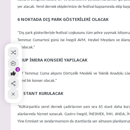
yer alacak. Yerel dernek ekiplerimize de festival kapsamında ekip başın
6 NOKTADA DIŞ PARK GÖSTERİLERİ OLACAK
“Dış park gösterileriyle festival coşkusunu tüm şehre yaymak istiyo
Temmuz Cumartesi günü ise İnegöl AVM, Heykel Meydanı ve Alanyurt b
yapılacak.”
GRUP İMERA KONSERİ YAPILACAK
0
“17 Temmuz Cuma akşamı Dörtçelik Mesleki ve Teknik Anadolu Lises
güzel bir konser olacak.”
65 STANT KURULACAK
“Kültürparkta yerel dernek çadırlarının yanı sıra 65 stant daha kuru
alanlarında hizmet sunacak. Gastro İnegöl, İNESMEK, İHH, ANDA, İNDAK
Yine Emniyet ve Jandarmamızın da stantlarda yer almasını planlıyoruz