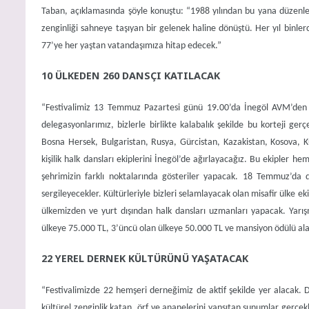
Taban, açıklamasında şöyle konuştu: “1988 yılından bu yana düzenlen
zenginliği sahneye taşıyan bir gelenek haline dönüştü. Her yıl binlerc
77’ye her yaştan vatandaşımıza hitap edecek.”
10 ÜLKEDEN 260 DANSÇI KATILACAK
“Festivalimiz 13 Temmuz Pazartesi günü 19.00’da İnegöl AVM’den Kü
delegasyonlarımız, bizlerle birlikte kalabalık şekilde bu korteji gerç
Bosna Hersek, Bulgaristan, Rusya, Gürcistan, Kazakistan, Kosova, 
kişilik halk dansları ekiplerini İnegöl’de ağırlayacağız. Bu ekipler 
şehrimizin farklı noktalarında gösteriler yapacak. 18 Temmuz’da 
sergileyecekler. Kültürleriyle bizleri selamlayacak olan misafir ülke ek
ülkemizden ve yurt dışından halk dansları uzmanları yapacak. Yarış
ülkeye 75.000 TL, 3’üncü olan ülkeye 50.000 TL ve mansiyon ödülü ala
22 YEREL DERNEK KÜLTÜRÜNÜ YAŞATACAK
“Festivalimizde 22 hemşeri derneğimiz de aktif şekilde yer alacak. D
kültürel zenginlik katan, örf ve ananelerini yansıtan sunumlar gerçekl