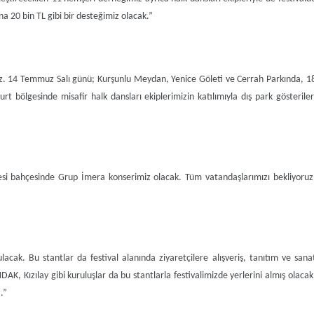
a 20 bin TL gibi bir desteğimiz olacak.”
ruz. 14 Temmuz Salı günü; Kurşunlu Meydan, Yenice Göleti ve Cerrah Parkında, 1
ölgesinde misafir halk dansları ekiplerimizin katılımıyla dış park gösteriler
i bahçesinde Grup İmera konserimiz olacak. Tüm vatandaşlarımızı bekliyoruz
lacak. Bu stantlar da festival alanında ziyaretçilere alışveriş, tanıtım ve sana
, Kızılay gibi kuruluşlar da bu stantlarla festivalimizde yerlerini almış olacak
.”