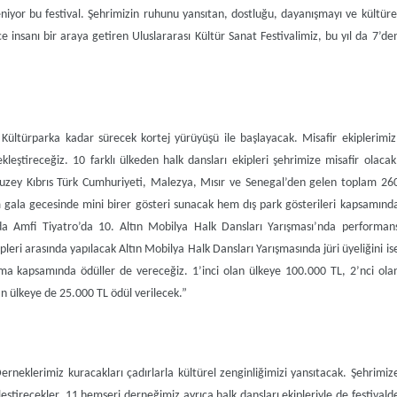
iyor bu festival. Şehrimizin ruhunu yansıtan, dostluğu, dayanışmayı ve kültüre
e insanı bir araya getiren Uluslararası Kültür Sanat Festivalimiz, bu yıl da 7’de
ltürparka kadar sürecek kortej yürüyüşü ile başlayacak. Misafir ekiplerimiz
ekleştireceğiz. 10 farklı ülkeden halk dansları ekipleri şehrimize misafir olacak
Kuzey Kıbrıs Türk Cumhuriyeti, Malezya, Mısır ve Senegal’den gelen toplam 26
hem gala gecesinde mini birer gösteri sunacak hem dış park gösterileri kapsamınd
da Amfi Tiyatro’da 10. Altın Mobilya Halk Dansları Yarışması’nda performan
ipleri arasında yapılacak Altın Mobilya Halk Dansları Yarışmasında jüri üyeliğini is
ma kapsamında ödüller de vereceğiz. 1’inci olan ülkeye 100.000 TL, 2’nci ola
n ülkeye de 25.000 TL ödül verilecek.”
erneklerimiz kuracakları çadırlarla kültürel zenginliğimizi yansıtacak. Şehrimiz
eştirecekler. 11 hemşeri derneğimiz ayrıca halk dansları ekipleriyle de festivald