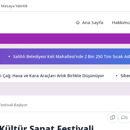
Masaya Yatırıldı
Ana Sayfa
Hakkımı
Salihli Belediyesi Keli Mahallesi’nde 2 Bin 250 Ton Sıcak Asfalt 
 Çağ: Hava ve Kara Araçları Artık Birlikte Düşünüyor
Sibe
estivali Başlıyor
0
 Kültür Sanat Festivali