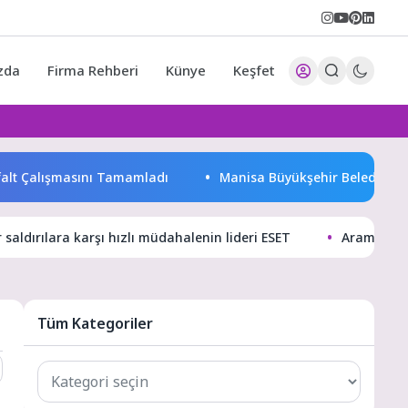
zda
Firma Rehberi
Künye
Keşfet
Çalışmasını Tamamladı
Manisa Büyükşehir Belediyesi “Sağlıklı
r saldırılara karşı hızlı müdahalenin lideri ESET
Arama Motor
Tüm Kategoriler
Tüm
Kategoriler