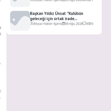
Başkan Yıldız Ünsal: “Kulübün
geleceği için ortak irade
oluşturulmalı”
Beyaz Haber Ajansı
06 Ağu 2026
0
0
8
i
,
t
.