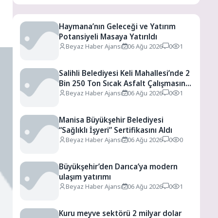
Haymana’nın Geleceği ve Yatırım
Potansiyeli Masaya Yatırıldı
Beyaz Haber Ajansı
06 Ağu 2026
0
1
Salihli Belediyesi Keli Mahallesi’nde 2
Bin 250 Ton Sıcak Asfalt Çalışmasını
Tamamladı
Beyaz Haber Ajansı
06 Ağu 2026
0
1
Manisa Büyükşehir Belediyesi
“Sağlıklı İşyeri” Sertifikasını Aldı
Beyaz Haber Ajansı
06 Ağu 2026
0
0
Büyükşehir’den Darıca’ya modern
ulaşım yatırımı
Beyaz Haber Ajansı
06 Ağu 2026
0
1
Kuru meyve sektörü 2 milyar dolar