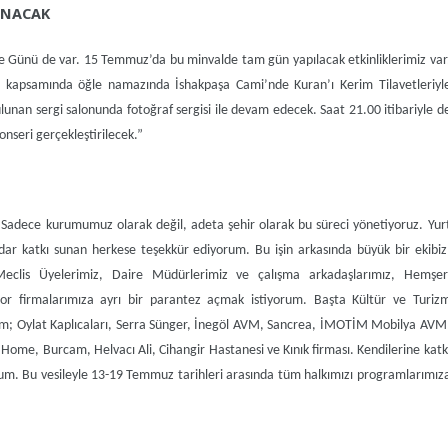
ANACAK
kte Günü de var. 15 Temmuz’da bu minvalde tam gün yapılacak etkinliklerimiz var
ız kapsamında öğle namazında İshakpaşa Cami’nde Kuran’ı Kerim Tilavetleriyl
unan sergi salonunda fotoğraf sergisi ile devam edecek. Saat 21.00 itibariyle d
seri gerçekleştirilecek.”
 Sadece kurumumuz olarak değil, adeta şehir olarak bu süreci yönetiyoruz. Yur
dar katkı sunan herkese teşekkür ediyorum. Bu işin arkasında büyük bir ekibiz
eclis Üyelerimiz, Daire Müdürlerimiz ve çalışma arkadaşlarımız, Hemşer
sor firmalarımıza ayrı bir parantez açmak istiyorum. Başta Kültür ve Turiz
rum; Oylat Kaplıcaları, Serra Sünger, İnegöl AVM, Sancrea, İMOTİM Mobilya AVM
Home, Burcam, Helvacı Ali, Cihangir Hastanesi ve Kınık firması. Kendilerine katk
um. Bu vesileyle 13-19 Temmuz tarihleri arasında tüm halkımızı programlarımız