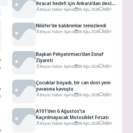
ihracat hedefi için Ankara’dan destek
istedi
Beyaz Haber Ajansı
06 Ağu 2026
0
1
Nilüfer’de kaldırımlar temizlendi
Beyaz Haber Ajansı
06 Ağu 2026
0
1
Başkan Pekyatırmacı’dan Esnaf
Ziyareti
9
Beyaz Haber Ajansı
06 Ağu 2026
0
1
e
Çocuklar boyadı, bir can dost yeni
yuvasına kavuştu
a
Beyaz Haber Ajansı
06 Ağu 2026
0
1
e
A101’den 6 Ağustos’ta
Kaçırılmayacak Motosiklet Fırsatı
Beyaz Haber Ajansı
06 Ağu 2026
0
0
n