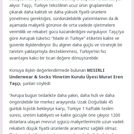
alıyor. Taşçı, Türkiye tekstilinin ucuz ürün gruplarından
çıkarak daha kaliteli ve daha yüksek fiyatlı ürünlere
yönelmesi gerektiğini, sürdürülebilirlik yatırımlarının da ilk
aşamada maliyetli görünse de orta vadede işletmelere
verimlilik ve rekabet gücü kazandırdığını vurguluyor. Taşçı’ya
göre Avrupalı tüketici “Made in Türkiye” etiketini kalite ve
güvenle ilişkilendiriyor. Bu algının daha güçlü ve stratejik bir
tanıtım yaklaşımıyla desteklenmesi, Türkiye’nin hız
avantajını kalıcı bir ticari değere dönüştürebilir.
Konuya ilişkin değerlendirmede bulunan
MISIRLI
Underwear & Socks Yönetim Kurulu Üyesi Murat Eren
Taşçı
, şunları söyledi:
“Avrupa bugün tedarikte daha yakın, daha hızlı ve daha
öngörülebilir bir merkez arayışında. Uzak Doğu’daki 45
günlük lojistik bekleyişe karşı, Türkiye 1 haftalık teslim
süresi, üretim kabiliyeti ve kalite gücüyle öne çıkıyor. 1200
dolarlara ulaşan mevcut işgücü maliyetlerimizle uzun vadeli
rekabeti düşük fiyatlı ürünlerde aramamız sağlıklı olmaz.