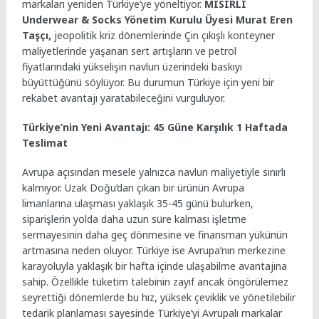
markaları yeniden Türkiye’ye yöneltiyor.
MISIRLI
Underwear & Socks Yönetim Kurulu Üyesi Murat Eren
Taşçı,
jeopolitik kriz dönemlerinde Çin çıkışlı konteyner
maliyetlerinde yaşanan sert artışların ve petrol
fiyatlarındaki yükselişin navlun üzerindeki baskıyı
büyüttüğünü söylüyor. Bu durumun Türkiye için yeni bir
rekabet avantajı yaratabileceğini vurguluyor.
Türkiye’nin Yeni Avantajı: 45 Güne Karşılık 1 Haftada
Teslimat
Avrupa açısından mesele yalnızca navlun maliyetiyle sınırlı
kalmıyor. Uzak Doğu’dan çıkan bir ürünün Avrupa
limanlarına ulaşması yaklaşık 35-45 günü bulurken,
siparişlerin yolda daha uzun süre kalması işletme
sermayesinin daha geç dönmesine ve finansman yükünün
artmasına neden oluyor. Türkiye ise Avrupa’nın merkezine
karayoluyla yaklaşık bir hafta içinde ulaşabilme avantajına
sahip. Özellikle tüketim talebinin zayıf ancak öngörülemez
seyrettiği dönemlerde bu hız, yüksek çeviklik ve yönetilebilir
tedarik planlaması sayesinde Türkiye’yi Avrupalı markalar