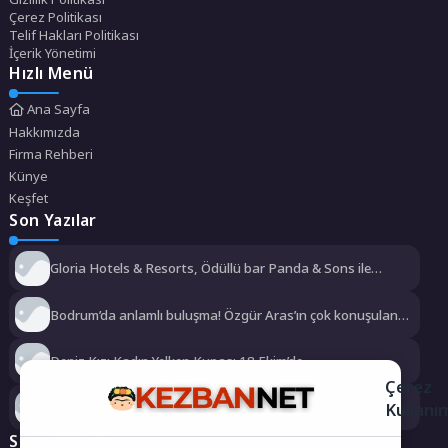
Çerez Politikası
Telif Hakları Politikası
İçerik Yönetimi
Hızlı Menü
Ana Sayfa
Hakkımızda
Firma Rehberi
Künye
Keşfet
Son Yazılar
Gloria Hotels & Resorts, Ödüllü bar Panda & Sons ile
unutulmaz bir Miksoloji Gecesine İmza Attı
Bodrum’da anlamlı buluşma! Özgür Aras’ın çok konuşulan
kitabı yeni baskısını Titanic Luxury Collection Bodrum’da
kutladı
Deniz Kızı Kadın Yelken Kupası 18 Ekim’de
Çerez
Kullanı
Başkan Şadi Özdemir, Esentepeliler’i dinledi
Sosyal Medya