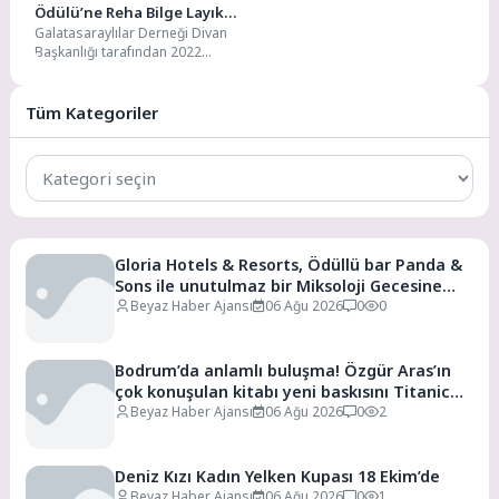
Ödülü’ne Reha Bilge Layık
Galatasaraylılar Derneği Divan
Görüldü
Başkanlığı tarafından 2022
yılında başlatılan Galatasaray’a
Hizmet Ödülü’nün bu yılki sahibi,
7...
Tüm Kategoriler
Tüm
Kategoriler
Gloria Hotels & Resorts, Ödüllü bar Panda &
Sons ile unutulmaz bir Miksoloji Gecesine
İmza Attı
Beyaz Haber Ajansı
06 Ağu 2026
0
0
Bodrum’da anlamlı buluşma! Özgür Aras’ın
çok konuşulan kitabı yeni baskısını Titanic
Luxury Collection Bodrum’da kutladı
Beyaz Haber Ajansı
06 Ağu 2026
0
2
Deniz Kızı Kadın Yelken Kupası 18 Ekim’de
Beyaz Haber Ajansı
06 Ağu 2026
0
1