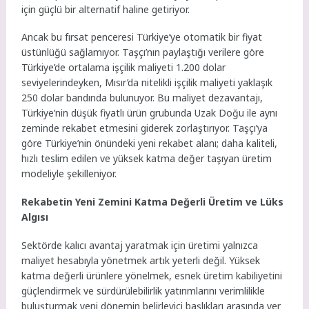
için güçlü bir alternatif haline getiriyor.
Ancak bu fırsat penceresi Türkiye’ye otomatik bir fiyat
üstünlüğü sağlamıyor. Taşçı’nın paylaştığı verilere göre
Türkiye’de ortalama işçilik maliyeti 1.200 dolar
seviyelerindeyken, Mısır’da nitelikli işçilik maliyeti yaklaşık
250 dolar bandında bulunuyor. Bu maliyet dezavantajı,
Türkiye’nin düşük fiyatlı ürün grubunda Uzak Doğu ile aynı
zeminde rekabet etmesini giderek zorlaştırıyor. Taşçı’ya
göre Türkiye’nin önündeki yeni rekabet alanı; daha kaliteli,
hızlı teslim edilen ve yüksek katma değer taşıyan üretim
modeliyle şekilleniyor.
Rekabetin Yeni Zemini Katma Değerli Üretim ve Lüks
Algısı
Sektörde kalıcı avantaj yaratmak için üretimi yalnızca
maliyet hesabıyla yönetmek artık yeterli değil. Yüksek
katma değerli ürünlere yönelmek, esnek üretim kabiliyetini
güçlendirmek ve sürdürülebilirlik yatırımlarını verimlilikle
buluşturmak yeni dönemin belirleyici başlıkları arasında yer