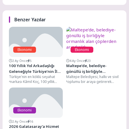
Benzer Yazılar
Ekonomi
Ekonomi
2 Ay Önce
5
4 Ay Önce
23
100 Yıllık Yol Arkadaşlığı
Maltepe’de, belediye-
Geleneğiyle Türkiye’nin İlk
gönüllü iş birliğiyle
Türkiye'nin en köklü seyahat
Maltepe Belediyesi, halkı ve sivil
Tercihi Yine Kâmil Koç Oldu
ormanlık alan çöplerden
markası Kâmil Koç, 100 yıllık
toplumu bir araya getirerek
arındırıldı
deneyimi, güçlü operasyonel
Başıbüyük–Büyükbakkalköy
altyapısı ve yaygın...
ormanlık alanında çevre temizliği
gerçekleştirdi....
Ekonomi
2 Ay Önce
16
2026 Galatasaray’a Hizmet