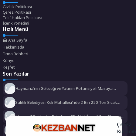
Gizlilik Politikası
Çerez Politikası
Telif Hakları Politikası
İçerik Yönetimi
Hızlı Menü
Ana Sayfa
Hakkımızda
Firma Rehberi
Künye
Keşfet
Son Yazılar
Haymana’nın Geleceği ve Yatırım Potansiyeli Masaya
Yatırıldı
Salihli Belediyesi Keli Mahallesi’nde 2 Bin 250 Ton Sıcak
Asfalt Çalışmasını Tamamladı
Manisa Büyükşehir Belediyesi “Sağlıklı İşyeri” Sertifikasını
Aldı
Çerez
Büyükşehir’den Darıca’ya modern ulaşım yatırımı
Kullanı