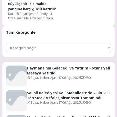
Büyükşehir’le kırsalda
yangına karşı güçlü hazırlık
Kocaeli Büyükşehir Belediyesi,
kırsal mahallelerde yangınlara
karşı hem bilinci artırıyor hem de
müdahale gücünü sahada...
Tüm Kategoriler
Tüm
Kategoriler
Haymana’nın Geleceği ve Yatırım Potansiyeli
Masaya Yatırıldı
Beyaz Haber Ajansı
06 Ağu 2026
0
0
Salihli Belediyesi Keli Mahallesi’nde 2 Bin 250
Ton Sıcak Asfalt Çalışmasını Tamamladı
Beyaz Haber Ajansı
06 Ağu 2026
0
0