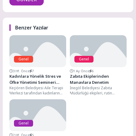
Benzer Yazılar
Genel
Genel
3 Hf. Önce
7
1 Ay Önce
6
Kadınlara Yönelik Stres ve
Zabıta Ekiplerinden
Öfke Yönetimi Semineri
Manavlara Denetim
Keçiören Belediyesi Aile Terapi
İnegöl Belediyesi Zabıta
Düzenlendi
Merkezi tarafından kadınların
Müdürlüğü ekipleri, rutin
günlük yaşamda karşılaştıkları
denetim faaliyetleri kapsamında
stres ve öfke durumlarıyla
şehirde hizmet veren 28 manav
daha...
iş...
Genel
2 Hf. Önce
5