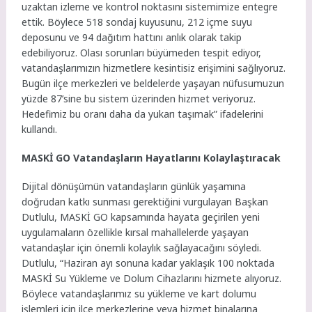
uzaktan izleme ve kontrol noktasını sistemimize entegre
ettik. Böylece 518 sondaj kuyusunu, 212 içme suyu
deposunu ve 94 dağıtım hattını anlık olarak takip
edebiliyoruz. Olası sorunları büyümeden tespit ediyor,
vatandaşlarımızın hizmetlere kesintisiz erişimini sağlıyoruz.
Bugün ilçe merkezleri ve beldelerde yaşayan nüfusumuzun
yüzde 87’sine bu sistem üzerinden hizmet veriyoruz.
Hedefimiz bu oranı daha da yukarı taşımak” ifadelerini
kullandı.
MASKİ GO Vatandaşların Hayatlarını Kolaylaştıracak
Dijital dönüşümün vatandaşların günlük yaşamına
doğrudan katkı sunması gerektiğini vurgulayan Başkan
Dutlulu, MASKİ GO kapsamında hayata geçirilen yeni
uygulamaların özellikle kırsal mahallelerde yaşayan
vatandaşlar için önemli kolaylık sağlayacağını söyledi.
Dutlulu, “Haziran ayı sonuna kadar yaklaşık 100 noktada
MASKİ Su Yükleme ve Dolum Cihazlarını hizmete alıyoruz.
Böylece vatandaşlarımız su yükleme ve kart dolumu
işlemleri için ilçe merkezlerine veya hizmet binalarına