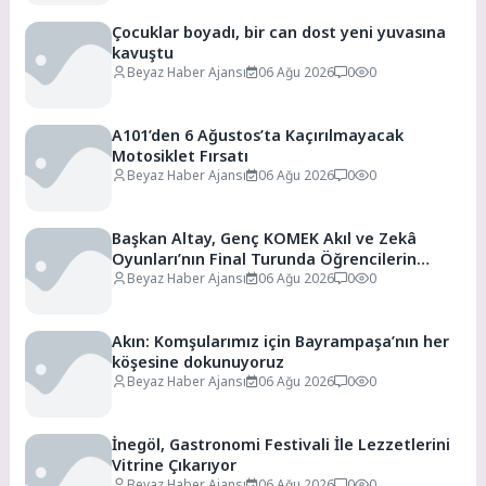
Çocuklar boyadı, bir can dost yeni yuvasına
kavuştu
Beyaz Haber Ajansı
06 Ağu 2026
0
0
A101’den 6 Ağustos’ta Kaçırılmayacak
Motosiklet Fırsatı
Beyaz Haber Ajansı
06 Ağu 2026
0
0
Başkan Altay, Genç KOMEK Akıl ve Zekâ
Oyunları’nın Final Turunda Öğrencilerin
Heyecanını Paylaştı
Beyaz Haber Ajansı
06 Ağu 2026
0
0
Akın: Komşularımız için Bayrampaşa’nın her
köşesine dokunuyoruz
Beyaz Haber Ajansı
06 Ağu 2026
0
0
İnegöl, Gastronomi Festivali İle Lezzetlerini
Vitrine Çıkarıyor
Beyaz Haber Ajansı
06 Ağu 2026
0
0