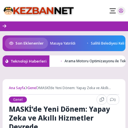
Skip
to
content
Son Eklenenler
eği ve Yatırım Potansiyeli Masaya Yatırıldı
Salihli Belediyesi Keli Mah
Teknoloji Haberleri
Arama Motoru Optimizasyonu ile Tekno
Ana Sayfa
Genel
MASKİ’de Yeni Dönem: Yapay Zeka ve Akıllı
Hizmetler Devrede
Genel
0
MASKİ’de Yeni Dönem: Yapay
Zeka ve Akıllı Hizmetler
Devrede