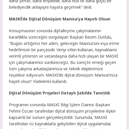
daha şeffaf, daha erişilebilir, daha hızlı ve daha güçlü bir
belediyecilik anlayışını hayata geçirmek” dedi.
MASKİ’de Dijital Dönüşüm Manisa’ya Hayırlı Olsun
Konuşmasının sonunda dijitalleşme çalışmalarının
kararlılıkla süreceğini vurgulayan Başkan Besim Dutlulu,
“Bugün attığımız her adım, geleceğin Manisa’sını inşa etme
hedefimizin bir parçasıdır. Veriyi etkin kullanan, kaynaklarını
verimli yöneten ve vatandaşına daha hızlı ulaşan bir MASKİ
için çalışmalarımızı sürdüreceğiz. Bu süreçte emeği geçen
tüm çalışma arkadaşlarımıza ve teknik ekiplerimize
teşekkür ediyorum. MASKİ’de dijital dönüşüm Manisa’mıza
hayırlı olsun” ifadelerini kullandı.
Dijital Dönüşüm Projeleri Detaylı Şekilde Tanıtıldı
Programın sonunda MASKİ Bilgi İşlem Dairesi Başkanı
Fehmi Özcan tarafından dijital dönüşüm projelerine ilişkin
kapsamlı bir sunum gerçekleştirildi. Sunumda, MASKİ
tarafından öz kaynaklarla geliştirilen dijital uygulamalar,