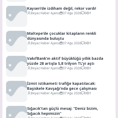
Kayseri’de izdiham değil, rekor vardı!
Beyaz Haber Ajansı
07 Ağu 2026
0
1
Maltepe’de çocuklar kitapların renkli
dünyasında buluştu
Beyaz Haber Ajansı
07 Ağu 2026
0
1
VakıfBank’ın aktif büyüklüğü yıllık bazda
yüzde 28 artışla 5,8 trilyon TL’yi aştı
Beyaz Haber Ajansı
07 Ağu 2026
0
1
İzmit istikameti trafiğe kapatılacak:
Başiskele Kavşağı’nda gece çalışması
Beyaz Haber Ajansı
07 Ağu 2026
0
1
Sığacık’tan güçlü mesaj: “Deniz bizim,
Sığacık hepimizin”