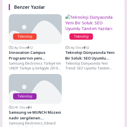
Benzer Yazılar
Teknoloji
Teknoloji
2 Ay Önce
12
5 Ay Önce
32
Innovation Campus
Teknoloji Dünyasında Yeni
Programı’nın yeni
Bir Soluk: SEO Uyumlu
Samsung Electronics Türkiye'nin
Teknoloji Dünyasında Yeni
mezunları yapay zekâ
Tanıtım Yazıları
UNDP Türkiye iş birliğiyle 2019
Trend: SEO Uyumlu Tanıtım
projeleriyle fark yarattı
yılından bu yana sürdürdüğü
Yazıları Tanıtım yazıları, bir
Innovation Campus programı,...
ürünü, hizmeti veya markayı...
Teknoloji
2 Hf. Önce
4
Samsung ve MUNCH Müzesi
nadir sergilenen
Samsung Electronics, Edvard
başyapıtları Samsung Art