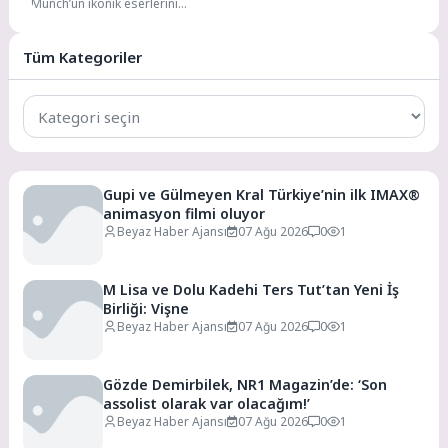
Munch’un ikonik eserlerini
Store’a getiriyor
Samsung Art Store’a eklemek
üzere MUNCH Müzesi ile yeni...
Tüm Kategoriler
Tüm
Kategoriler
Gupi ve Gülmeyen Kral Türkiye’nin ilk IMAX®
animasyon filmi oluyor
Beyaz Haber Ajansı
07 Ağu 2026
0
1
M Lisa ve Dolu Kadehi Ters Tut’tan Yeni İş
Birliği: Vişne
Beyaz Haber Ajansı
07 Ağu 2026
0
1
Gözde Demirbilek, NR1 Magazin’de: ‘Son
assolist olarak var olacağım!’
Beyaz Haber Ajansı
07 Ağu 2026
0
1