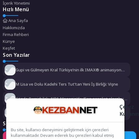
İçerik Yönetimi
Hızlı Menü
Ana Sayfa
Hakkımızda
Firma Rehberi
Künye
Keşfet
Son Yazılar
Gupi ve Gülmeyen Kral Türkiye’nin ilk IMAX® animasyon
filmi oluyor
M Lisa ve Dolu Kadehi Ters Tut’tan Yeni İş Birliği: Vişne
Gözde Demirbilek, NR1 Magazin’de: ‘Son assolist olarak var
olacağım!’
Çerez
Kayseri’de izdiham değil, rekor vardı!
Kullanı
Sosyal Medya
Bu site, kullanıcı deneyimini geliştirmek için çerezleri
kullanmaktadır. Devam ederek bu çerezleri kabul etmiş
Instagram
Facebook
Twitter