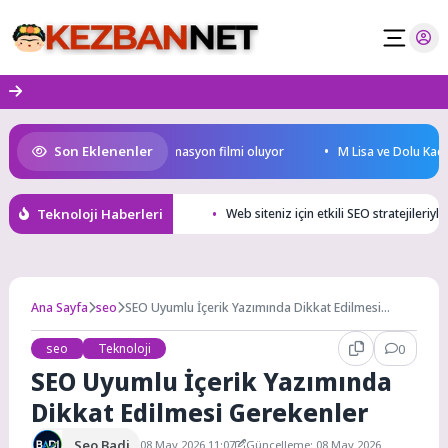
Skip
to
content
Son Eklenenler
ürkiye’nin ilk IMAX® animasyon filmi oluyor
M Lisa ve Dolu Kadehi Ters
Teknoloji Haberleri
Web siteniz için etkili SEO stratejileriyle
Ana Sayfa
seo
SEO Uyumlu İçerik Yazımında Dikkat Edilmesi
Gerekenler
seo
Teknoloji
0
SEO Uyumlu İçerik Yazımında
Dikkat Edilmesi Gerekenler
Seo Badi
08 May 2026 11:07
Güncelleme: 08 May 2026