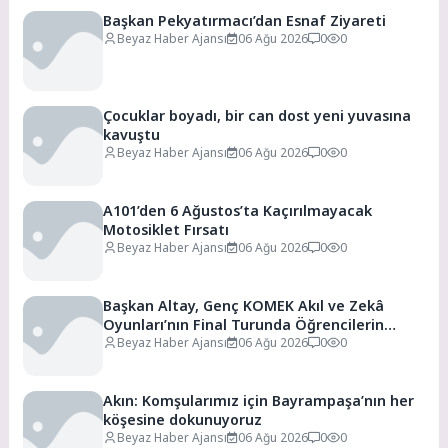
Başkan Pekyatırmacı’dan Esnaf Ziyareti
Beyaz Haber Ajansı
06 Ağu 2026
0
0
Çocuklar boyadı, bir can dost yeni yuvasına
kavuştu
Beyaz Haber Ajansı
06 Ağu 2026
0
0
A101’den 6 Ağustos’ta Kaçırılmayacak
Motosiklet Fırsatı
Beyaz Haber Ajansı
06 Ağu 2026
0
0
Başkan Altay, Genç KOMEK Akıl ve Zekâ
Oyunları’nın Final Turunda Öğrencilerin
Heyecanını Paylaştı
Beyaz Haber Ajansı
06 Ağu 2026
0
0
Akın: Komşularımız için Bayrampaşa’nın her
köşesine dokunuyoruz
Beyaz Haber Ajansı
06 Ağu 2026
0
0