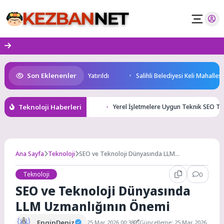
Skip
to
content
Son Eklenenler
rım Potansiyeli Masaya Yatırıldı
Salihli Belediyesi Keli Mahallesi’nde 
Teknoloji Haberleri
Yerel İşletmelere Uygun Teknik SEO Tak
Ana Sayfa
Teknoloji
SEO ve Teknoloji Dünyasında LLM
Uzmanlığının Önemi
Teknoloji
0
SEO ve Teknoloji Dünyasında
LLM Uzmanlığının Önemi
EnginDeniz
25 Mar 2026 00:38
Güncelleme: 25 Mar 2026