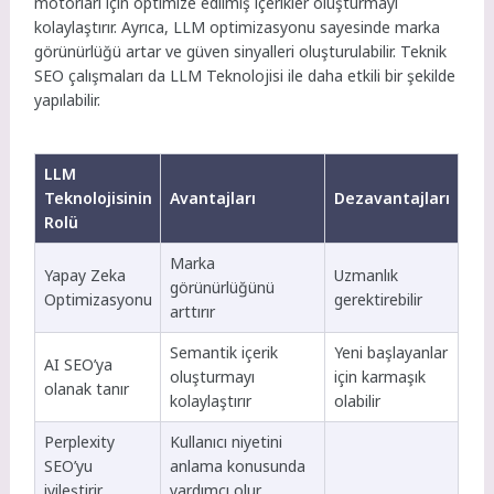
motorları için optimize edilmiş içerikler oluşturmayı
kolaylaştırır. Ayrıca, LLM optimizasyonu sayesinde marka
görünürlüğü artar ve güven sinyalleri oluşturulabilir. Teknik
SEO çalışmaları da LLM Teknolojisi ile daha etkili bir şekilde
yapılabilir.
LLM
Teknolojisinin
Avantajları
Dezavantajları
Rolü
Marka
Yapay Zeka
Uzmanlık
görünürlüğünü
Optimizasyonu
gerektirebilir
arttırır
Semantik içerik
Yeni başlayanlar
AI SEO’ya
oluşturmayı
için karmaşık
olanak tanır
kolaylaştırır
olabilir
Perplexity
Kullanıcı niyetini
SEO’yu
anlama konusunda
iyileştirir
yardımcı olur