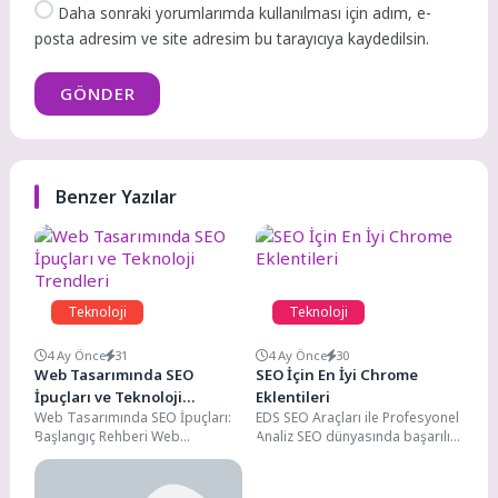
Daha sonraki yorumlarımda kullanılması için adım, e-
posta adresim ve site adresim bu tarayıcıya kaydedilsin.
GÖNDER
Benzer Yazılar
Teknoloji
Teknoloji
4 Ay Önce
31
4 Ay Önce
30
Web Tasarımında SEO
SEO İçin En İyi Chrome
İpuçları ve Teknoloji
Eklentileri
Web Tasarımında SEO İpuçları:
EDS SEO Araçları ile Profesyonel
Trendleri
Başlangıç Rehberi Web
Analiz SEO dünyasında başarılı
sitelerinin hızlı açılması, kullanıcı
olmak için yalnızca bilgi yeterli
deneyimi ve arama motoru...
değildir;...