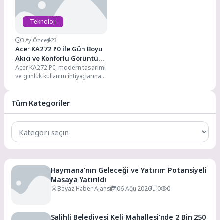
Teknoloji
3 Ay Önce
23
Acer KA272 P0 ile Gün Boyu
Akıcı ve Konforlu Görüntü
Acer KA272 P0, modern tasarımı
Performansı
ve günlük kullanım ihtiyaçlarına
yönelik teknik özellikleriyle ev,
ofis ve...
Tüm Kategoriler
Tüm
Kategoriler
Haymana’nın Geleceği ve Yatırım Potansiyeli
Masaya Yatırıldı
Beyaz Haber Ajansı
06 Ağu 2026
0
0
Salihli Belediyesi Keli Mahallesi’nde 2 Bin 250