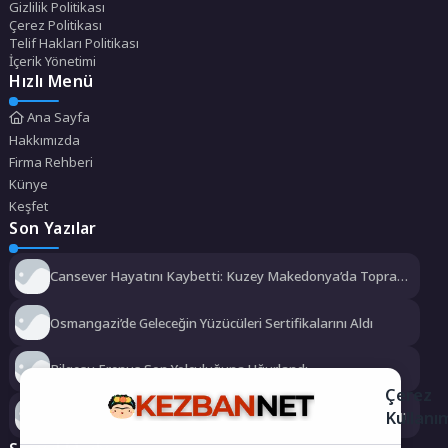
Gizlilik Politikası
Çerez Politikası
Telif Hakları Politikası
İçerik Yönetimi
Hızlı Menü
Ana Sayfa
Hakkımızda
Firma Rehberi
Künye
Keşfet
Son Yazılar
Cansever Hayatını Kaybetti: Kuzey Makedonya’da Toprağa
Verilecek
Osmangazi’de Geleceğin Yüzücüleri Sertifikalarını Aldı
Bilgesu Erenus Son Yolculuğuna Uğurlandı
Çerez
Kullanı
Urla Belediyesi’nden ücretsiz üniversite tercih danışmanlığı