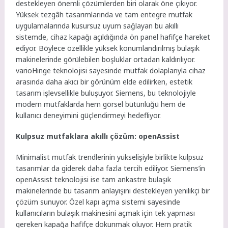
destekleyen önemli çözümlerden biri olarak öne çıkıyor.
Yüksek tezgâh tasarımlarında ve tam entegre mutfak
uygulamalarında kusursuz uyum sağlayan bu akıllı
sistemde, cihaz kapağı açıldığında ön panel hafifçe hareket
ediyor. Böylece özellikle yüksek konumlandırılmış bulaşık
makinelerinde görülebilen boşluklar ortadan kaldırılıyor.
varioHinge teknolojisi sayesinde mutfak dolaplarıyla cihaz
arasında daha akıcı bir görünüm elde edilirken, estetik
tasarım işlevsellikle buluşuyor. Siemens, bu teknolojiyle
modern mutfaklarda hem görsel bütünlüğü hem de
kullanıcı deneyimini güçlendirmeyi hedefliyor.
Kulpsuz mutfaklara akıllı çözüm: openAssist
Minimalist mutfak trendlerinin yükselişiyle birlikte kulpsuz
tasarımlar da giderek daha fazla tercih ediliyor. Siemens’in
openAssist teknolojisi ise tam ankastre bulaşık
makinelerinde bu tasarım anlayışını destekleyen yenilikçi bir
çözüm sunuyor. Özel kapı açma sistemi sayesinde
kullanıcıların bulaşık makinesini açmak için tek yapması
gereken kapağa hafifçe dokunmak oluyor. Hem pratik