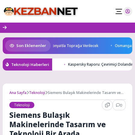
Skip
to
content
Son Eklenenler
tını Kaybetti: Kuzey Makedonya’da Toprağa Verilecek
Osmangazi’de Ge
Teknoloji Haberleri
Kaspersky Raporu: Çevrimiçi Dolandırı
Ana Sayfa
Teknoloji
Siemens Bulaşık Makinelerinde Tasarım ve
Teknoloji Bir Arada
Teknoloji
0
Siemens Bulaşık
Makinelerinde Tasarım ve
Teknoloji Bir Arada