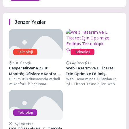
Benzer Yazılar
Teknoloji
Teknoloji
2 Hf. Önce
6
4 Ay Önce
33
Casper Nirvana 23.8’’
Web Tasarım ve E Ticaret
Monitör, Ofislerde Konforlu
İçin Optimize Edilmiş
Günümüz iş dünyasında verimli
Web Tasarımında Kullanılan En
ve Kesintisiz Çalışmayı
Teknolojik Çözümler
ve konforlu bir çalışma
İyi E Ticaret Teknolojileri Web
Destekliyor
deneyimi, kullanılan teknolojik
tasarımı dünyasında e-ticaret
ekipmanların kalitesiyle
siteleri için kullanılan...
doğrudan ilişkili....
Teknoloji
1 Ay Önce
13
HONOR Magic V6, GLOMO’da