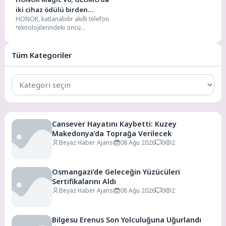
iki cihaz ödülü birden
HONOR, katlanabilir akıllı telefon
kazanan ilk model oldu!
teknolojilerindeki öncü
yaklaşımıyla önemli bir başarıya
daha imza attı. HONOR Magic...
Tüm Kategoriler
Tüm
Kategoriler
Cansever Hayatını Kaybetti: Kuzey
Makedonya’da Toprağa Verilecek
Beyaz Haber Ajansı
08 Ağu 2026
0
2
Osmangazi’de Geleceğin Yüzücüleri
Sertifikalarını Aldı
Beyaz Haber Ajansı
08 Ağu 2026
0
2
Bilgesu Erenus Son Yolculuğuna Uğurlandı