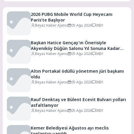
2026 PUBG Mobile World Cup Heyecanı
Paris’te Başlıyor
Beyaz Haber Ajansı
05 Ağu 2026
0
1
Başkan Hatice Gençay’ın Önerisiyle
Akyeniköy Düğün Salonu Yıl Sonuna Kadar
Ücretsiz
Beyaz Haber Ajansı
05 Ağu 2026
0
1
Altın Portakal ödüllü yönetmen jüri başkanı
oldu
Beyaz Haber Ajansı
05 Ağu 2026
0
1
Rauf Denktaş ve Bülent Ecevit Bulvarı yolları
asfaltlanıyor
Beyaz Haber Ajansı
05 Ağu 2026
0
1
Kemer Belediyesi Ağustos ayı meclis
toplantısı yapıldı