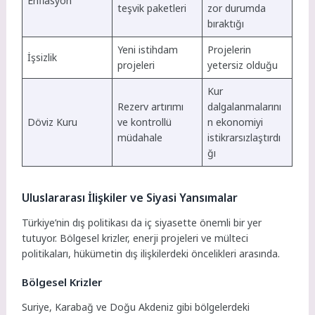
Enflasyon
teşvik paketleri
zor durumda
bıraktığı
Yeni istihdam
Projelerin
İşsizlik
projeleri
yetersiz olduğu
Kur
Rezerv artırımı
dalgalanmalarını
Döviz Kuru
ve kontrollü
n ekonomiyi
müdahale
istikrarsızlaştırdı
ğı
Uluslararası İlişkiler ve Siyasi Yansımalar
Türkiye’nin dış politikası da iç siyasette önemli bir yer
tutuyor. Bölgesel krizler, enerji projeleri ve mülteci
politikaları, hükümetin dış ilişkilerdeki öncelikleri arasında.
Bölgesel Krizler
Suriye, Karabağ ve Doğu Akdeniz gibi bölgelerdeki