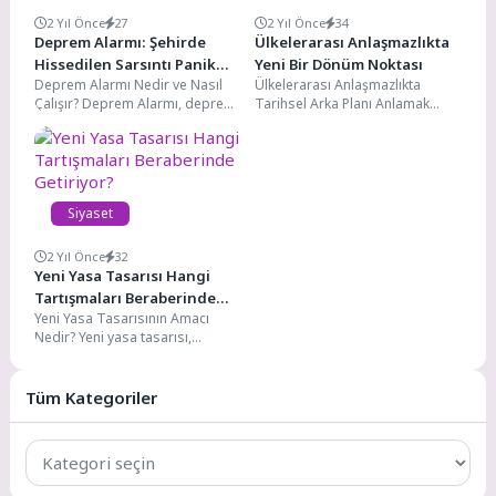
2 Yıl Önce
27
2 Yıl Önce
34
Deprem Alarmı: Şehirde
Ülkelerarası Anlaşmazlıkta
Hissedilen Sarsıntı Panik
Yeni Bir Dönüm Noktası
Deprem Alarmı Nedir ve Nasıl
Ülkelerarası Anlaşmazlıkta
Yarattı
Çalışır? Deprem Alarmı, deprem
Tarihsel Arka Planı Anlamak
anında insanların güvenliğini
Ülkelerarası anlaşmazlıkta
sağlamak amacıyla geliştirilen...
tarihsel arka planı anlamak,
mevcut çatışmaların köklerini...
Siyaset
2 Yıl Önce
32
Yeni Yasa Tasarısı Hangi
Tartışmaları Beraberinde
Yeni Yasa Tasarısının Amacı
Getiriyor?
Nedir? Yeni yasa tasarısı,
toplumun ihtiyaçlarına cevap
vermek ve mevcut sorunları...
Tüm Kategoriler
Tüm
Kategoriler