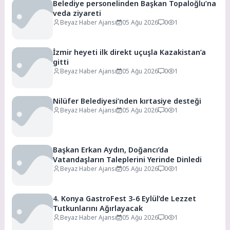
Belediye personelinden Başkan Topaloğlu’na
veda ziyareti
Beyaz Haber Ajansı
05 Ağu 2026
0
1
İzmir heyeti ilk direkt uçuşla Kazakistan’a
gitti
Beyaz Haber Ajansı
05 Ağu 2026
0
1
Nilüfer Belediyesi’nden kırtasiye desteği
Beyaz Haber Ajansı
05 Ağu 2026
0
1
Başkan Erkan Aydın, Doğancı’da
Vatandaşların Taleplerini Yerinde Dinledi
Beyaz Haber Ajansı
05 Ağu 2026
0
1
4. Konya GastroFest 3-6 Eylül’de Lezzet
Tutkunlarını Ağırlayacak
Beyaz Haber Ajansı
05 Ağu 2026
0
1