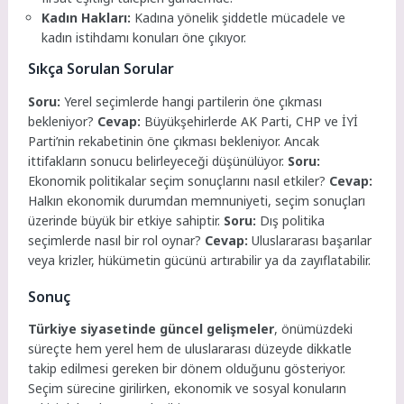
Kadın Hakları:
Kadına yönelik şiddetle mücadele ve
kadın istihdamı konuları öne çıkıyor.
Sıkça Sorulan Sorular
Soru:
Yerel seçimlerde hangi partilerin öne çıkması
bekleniyor?
Cevap:
Büyükşehirlerde AK Parti, CHP ve İYİ
Parti’nin rekabetinin öne çıkması bekleniyor. Ancak
ittifakların sonucu belirleyeceği düşünülüyor.
Soru:
Ekonomik politikalar seçim sonuçlarını nasıl etkiler?
Cevap:
Halkın ekonomik durumdan memnuniyeti, seçim sonuçları
üzerinde büyük bir etkiye sahiptir.
Soru:
Dış politika
seçimlerde nasıl bir rol oynar?
Cevap:
Uluslararası başarılar
veya krizler, hükümetin gücünü artırabilir ya da zayıflatabilir.
Sonuç
Türkiye siyasetinde güncel gelişmeler
, önümüzdeki
süreçte hem yerel hem de uluslararası düzeyde dikkatle
takip edilmesi gereken bir dönem olduğunu gösteriyor.
Seçim sürecine girilirken, ekonomik ve sosyal konuların