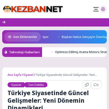
Skip
to
content
Son Eklenenler
Cup Heyecanı Paris’te Başlıyor
Başkan Hatice Gençay’ın Önerisiyle A
Teknoloji Haberleri
Optimize Edilmiş Arama Motoru Strateji
Ana Sayfa
Siyaset
Türkiye Siyasetinde Güncel Gelişmeler: Yeni
Dönemin Dinamikleri
Siyaset
Son Dakika
0
Türkiye Siyasetinde Güncel
Gelişmeler: Yeni Dönemin
Dinamikleri