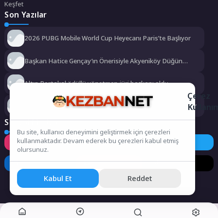
Keşfet
Son Yazılar
2026 PUBG Mobile World Cup Heyecanı Paris’te Başlıyor
Başkan Hatice Gençay’ın Önerisiyle Akyeniköy Düğün
Salonu Yıl Sonuna Kadar Ücretsiz
Altın Portakal ödüllü yönetmen jüri başkanı oldu
Çerez
Rauf Denktaş ve Bülent Ecevit Bulvarı yolları asfaltlanıyor
Kullanı
Sosyal Medya
Bu site, kullanıcı deneyimini geliştirmek için çerezleri
kullanmaktadır. Devam ederek bu çerezleri kabul etmiş
Instagram
Facebook
Twitter
olursunuz.
LinkedIn
YouTube
TikTok
Kabul Et
Reddet