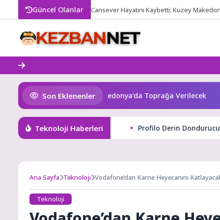
Skip
Güncel Olanlar
Cansever Hayatını Kaybetti: Kuzey Makedon
to
content
Son Eklenenler
yatını Kaybetti: Kuzey Makedonya’da Toprağa Verilecek
O
Teknoloji Haberleri
Profilo Derin Dondurucul
Ana Sayfa
Teknoloji
Vodafone’dan Karne Heyecanını Katlayaca
Teknoloji
Vodafone’dan Karne Heyec