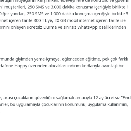
letişim ihtiyaçlarını karşılarken, ebeveynlere de kontrollü ve güvenli
m” müşterileri, 250 SMS ve 3.000 dakika konuşma içeriğiyle birlikte 1
. Diğer yandan, 250 SMS ve 1.000 dakika konuşma içeriğiyle birlikte 5
net içeren tarife 300 TL’ye, 20 GB mobil internet içeren tarife ise
şımını önleyen ücretsiz Durma ve sınırsız WhatsApp özelliklerinden
ormunda giyimden yeme-içmeye, eğlenceden eğitime, pek çok farklı
dafone Happy üzerinden alacakları indirim kodlarıyla avantajlı bir
ş arası çocukların güvenliğini sağlamak amacıyla 12 ay ücretsiz “Find
nler, bu uygulamayla çocuklarının konumunu, uygulama kullanımını,
r.