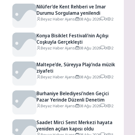
ı
Nilüfer’de Kent Rehberi ve İmar
Durumu Sorgulama yenilendi
Beyaz Haber Ajansı
08 Ağu 2026
0
2
Konya Bisiklet Festivali’nin Açılışı
Coşkuyla Gerçekleşti
Beyaz Haber Ajansı
08 Ağu 2026
0
2
Maltepe’de, Süreyya Plajı’nda müzik
ziyafeti
Beyaz Haber Ajansı
08 Ağu 2026
0
2
Burhaniye Belediyesi’nden Geçici
Pazar Yerinde Düzenli Denetim
Beyaz Haber Ajansı
08 Ağu 2026
0
2
Saadet Mirci Semt Merkezi hayata
yeniden açılan kapısı oldu
Beyaz Haber Ajansı
08 Ağu 2026
0
3