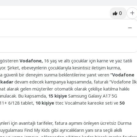
0
et gösteren
Vodafone,
16 yaş ve altı çocuklar için karne ve yaz tatili
. Şirket, ebeveynlerin çocuklarıyla kesintisiz iletişim kurma,
ara güvenli bir deneyim sunma beklentilerine yanıt veren
“Vodafone
 kadar
devam edecek kampanya kapsamında, faturalı “Vodafone İlk
at alarak gelen müşteriler otomatik olarak çekilişe katılma hakkı
 sunulacak. Bu kapsamda,
15 kişiye
Samsung Galaxy A17 5G
1+ 6/128 tablet,
10 kişiye
ttec Vocalmate kareoke seti ve
50
eri için avantajlı tarifeler, fatura aşımını önleyen ücretsiz Durma
gulaması Find My Kids gibi ayrıcalıkların yanı sıra seçili akıllı