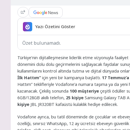
Yazı Özetini Göster
Özet bulunamadı.
Türkiye’nin dijitalleşmesine liderlik etme vizyonuyla faaliy
dönemini dolu dolu geçirmelerini sağlayacak faydalar sunuyor
kullanımlarını kontrol altında tutma ve dijital dünyada onl
İlk Hattım”
için yeni bir kampanya başlattı.
17 Temmuz’a
Hattım” teklifleriyle Vodafone’a numara taşıma ya da yeni h
kazanacak. Çekiliş sonunda
100 müşteriye
çeşitli ödüller
6GB/128GB akıllı telefon,
25 kişiye
Samsung Galaxy TAB A1
kişiye
JBL JR320BT kafaüstü kulaklık hediye edilecek.
Vodafone ayrıca, bu tatil döneminde de çocuklar ve ebeveynl
özelliği, sınırsız WhatsApp, 12 ay ücretsiz ebeveyn güvenlik uy