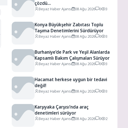
çözdü…
Beyaz Haber Ajansı
08 Ağu 2026
0
3
Konya Büyükşehir Zabıtası Toplu
Taşıma Denetimlerini Sürdürüyor
Beyaz Haber Ajansı
08 Ağu 2026
0
3
Burhaniye’de Park ve Yeşil Alanlarda
Kapsamlı Bakım Çalışmaları Sürüyor
Beyaz Haber Ajansı
08 Ağu 2026
0
3
Hacamat herkese uygun bir tedavi
değil!
Beyaz Haber Ajansı
08 Ağu 2026
0
3
Karşıyaka Çarşısı’nda araç
denetimleri sürüyor
Beyaz Haber Ajansı
08 Ağu 2026
0
2