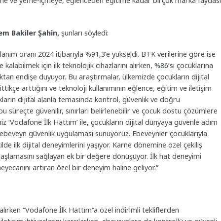
 giyime ve yeme-içmeye, eğlenceden eğitime kadar birçok marka faydas
em Bakiler Şahin,
şunları söyledi:
lanım oranı 2024 itibarıyla %91,3’e yükseldi. BTK verilerine göre ise
 kalabilmek için ilk teknolojik cihazlarını alırken, %86’sı çocuklarına
ktan endişe duyuyor. Bu araştırmalar, ülkemizde çocukların dijital
tikçe arttığını ve teknoloji kullanımının eğlence, eğitim ve iletişim
ların dijital alanla temasında kontrol, güvenlik ve doğru
u süreçte güvenilir, sınırları belirlenebilir ve çocuk dostu çözümlere
imiz ‘Vodafone İlk Hattım’ ile, çocukların dijital dünyaya güvenle adım
ds ebeveyn güvenlik uygulaması sunuyoruz. Ebeveynler çocuklarıyla
lde ilk dijital deneyimlerini yaşıyor. Karne dönemine özel çekiliş
başlamasını sağlayan ek bir değere dönüşüyor. İlk hat deneyimi
eyecanını artıran özel bir deneyim haline geliyor.”
 alırken “Vodafone İlk Hattım”a özel indirimli tekliflerden