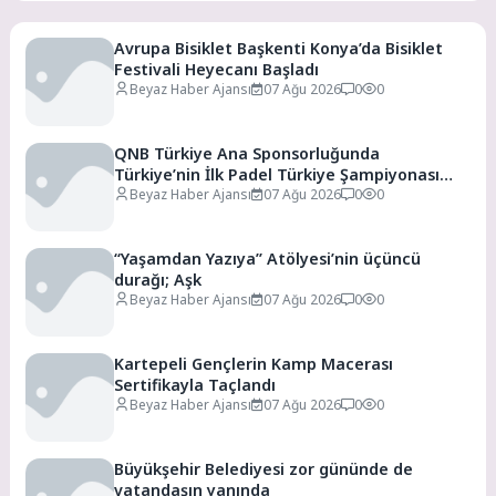
Avrupa Bisiklet Başkenti Konya’da Bisiklet
Festivali Heyecanı Başladı
Beyaz Haber Ajansı
07 Ağu 2026
0
0
QNB Türkiye Ana Sponsorluğunda
Türkiye’nin İlk Padel Türkiye Şampiyonası
Başlıyor
Beyaz Haber Ajansı
07 Ağu 2026
0
0
“Yaşamdan Yazıya” Atölyesi’nin üçüncü
durağı; Aşk
Beyaz Haber Ajansı
07 Ağu 2026
0
0
Kartepeli Gençlerin Kamp Macerası
Sertifikayla Taçlandı
Beyaz Haber Ajansı
07 Ağu 2026
0
0
Büyükşehir Belediyesi zor gününde de
vatandaşın yanında