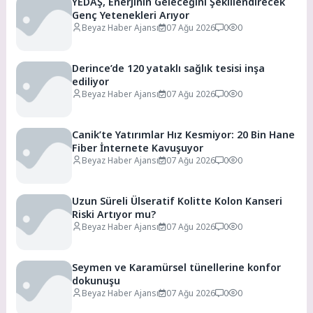
YEDAŞ, Enerjinin Geleceğini Şekillendirecek
Genç Yetenekleri Arıyor
Beyaz Haber Ajansı
07 Ağu 2026
0
0
Derince’de 120 yataklı sağlık tesisi inşa
ediliyor
Beyaz Haber Ajansı
07 Ağu 2026
0
0
Canik’te Yatırımlar Hız Kesmiyor: 20 Bin Hane
Fiber İnternete Kavuşuyor
Beyaz Haber Ajansı
07 Ağu 2026
0
0
Uzun Süreli Ülseratif Kolitte Kolon Kanseri
Riski Artıyor mu?
Beyaz Haber Ajansı
07 Ağu 2026
0
0
Seymen ve Karamürsel tünellerine konfor
dokunuşu
Beyaz Haber Ajansı
07 Ağu 2026
0
0