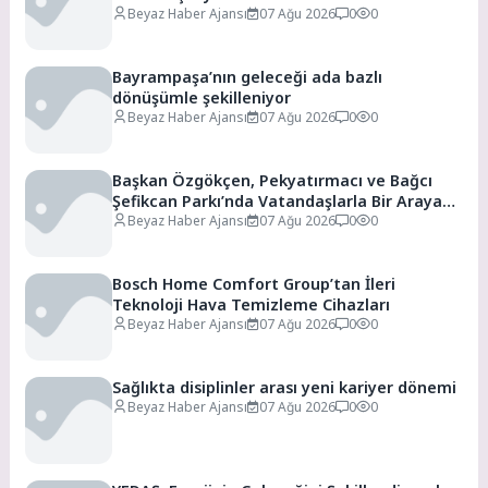
Beyaz Haber Ajansı
07 Ağu 2026
0
0
Bayrampaşa’nın geleceği ada bazlı
dönüşümle şekilleniyor
Beyaz Haber Ajansı
07 Ağu 2026
0
0
Başkan Özgökçen, Pekyatırmacı ve Bağcı
Şefikcan Parkı’nda Vatandaşlarla Bir Araya
Geldi
Beyaz Haber Ajansı
07 Ağu 2026
0
0
Bosch Home Comfort Group’tan İleri
Teknoloji Hava Temizleme Cihazları
Beyaz Haber Ajansı
07 Ağu 2026
0
0
Sağlıkta disiplinler arası yeni kariyer dönemi
Beyaz Haber Ajansı
07 Ağu 2026
0
0