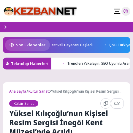
Skip
to
content
Son Eklenenler
Başkenti Konya’da Bisiklet Festivali Heyecanı Başladı
QNB Türkiye Ana 
Teknoloji Haberleri
Trendleri Yakalayın: SEO Uyumlu Arama
Ana Sayfa
Kültür Sanat
Yüksel Kılıçoğlu’nun Kişisel Resim Sergisi
İnegöl Kent Müzesi’nde Açıldı
Kültür Sanat
0
Yüksel Kılıçoğlu’nun Kişisel
Resim Sergisi İnegöl Kent
Müzesi’nde Açıldı