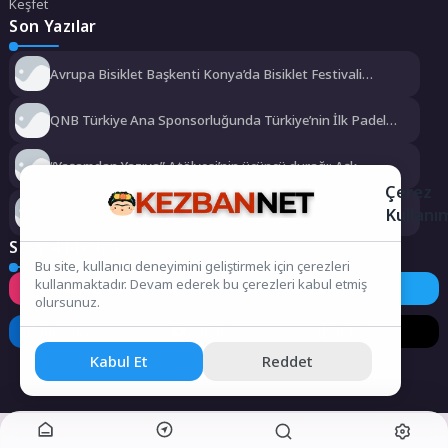
Keşfet
Son Yazılar
Avrupa Bisiklet Başkenti Konya’da Bisiklet Festivali
Heyecanı Başladı
QNB Türkiye Ana Sponsorluğunda Türkiye’nin İlk Padel
Türkiye Şampiyonası Başlıyor
“Yaşamdan Yazıya” Atölyesi’nin üçüncü durağı; Aşk
Çerez
Kullanı
Kartepeli Gençlerin Kamp Macerası Sertifikayla Taçlandı
Sosyal Medya
Bu site, kullanıcı deneyimini geliştirmek için çerezleri
kullanmaktadır. Devam ederek bu çerezleri kabul etmiş
Instagram
Facebook
Twitter
olursunuz.
LinkedIn
YouTube
TikTok
Kabul Et
Reddet