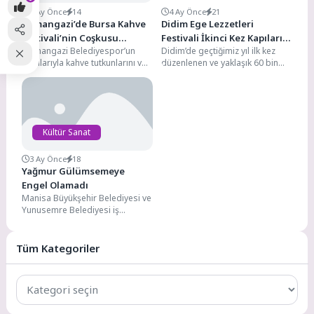
3 Ay Önce
14
4 Ay Önce
21
Osmangazi’de Bursa Kahve
Didim Ege Lezzetleri
Festivali’nin Coşkusu
Festivali İkinci Kez Kapılarını
Osmangazi Belediyespor’un
Didim’de geçtiğimiz yıl ilk kez
Başladı
Açıyor
katkılarıyla kahve tutkunlarını ve
düzenlenen ve yaklaşık 60 bin
müziği bir araya getiren Bursa
ziyaretçinin katılımıyla yoğun ilgi
Kahve Festivali, yoğun bir...
gören...
Kültür Sanat
3 Ay Önce
18
Yağmur Gülümsemeye
Engel Olamadı
Manisa Büyükşehir Belediyesi ve
Yunusemre Belediyesi iş
birliğiyle özel gereksinimli
bireyler ve aileleri için
Ortaköy’de...
Tüm Kategoriler
Tüm
Kategoriler