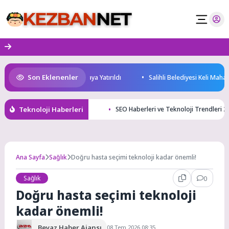
Skip
to
content
Son Eklenenler
 Yatırım Potansiyeli Masaya Yatırıldı
Salihli Belediyesi Keli Mahallesi
Teknoloji Haberleri
SEO Haberleri ve Teknoloji Trendleri 20
Ana Sayfa
Sağlık
Doğru hasta seçimi teknoloji kadar önemli!
Sağlık
0
Doğru hasta seçimi teknoloji
kadar önemli!
Beyaz Haber Ajansı
08 Tem 2026 08:35