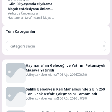
‘Günlük yaşamda el yıkama
birçok enfeksiyonu önlemek
Yeditepe Üniversitesi
için etkili’
Hastaneleri tarafından 5 Mayıs
Dünya El Hijyeni Günü etkinliği
düzenlendi. Etkinlikte konuşan
Yeditepe...
Tüm Kategoriler
Tüm
Kategoriler
Haymana’nın Geleceği ve Yatırım Potansiyeli
Masaya Yatırıldı
Beyaz Haber Ajansı
06 Ağu 2026
0
0
Salihli Belediyesi Keli Mahallesi’nde 2 Bin 250
Ton Sıcak Asfalt Çalışmasını Tamamladı
Beyaz Haber Ajansı
06 Ağu 2026
0
0