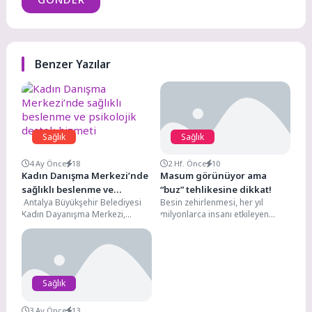
Benzer Yazılar
Sağlık
Sağlık
4 Ay Önce
18
2 Hf. Önce
10
Kadın Danışma Merkezi’nde
Masum görünüyor ama
sağlıklı beslenme ve
“buz” tehlikesine dikkat!
Antalya Büyükşehir Belediyesi
Besin zehirlenmesi, her yıl
psikolojik destek hizmeti
Kadın Dayanışma Merkezi,
milyonlarca insanı etkileyen
kadınları her alanda
önemli bir halk sağlığı sorunu
desteklemeye devam ediyor.
olmayı sürdürüyor. Dünya...
Kadınlara merkezde hem...
Sağlık
3 Ay Önce
13