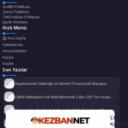
Gizlilik Politikası
Çerez Politikası
Telif Hakları Politikası
İçerik Yönetimi
Hızlı Menü
Ana Sayfa
Hakkımızda
Firma Rehberi
Künye
Keşfet
Son Yazılar
Haymana’nın Geleceği ve Yatırım Potansiyeli Masaya
Yatırıldı
Salihli Belediyesi Keli Mahallesi’nde 2 Bin 250 Ton Sıcak
Asfalt Çalışmasını Tamamladı
Manisa Büyükşehir Belediyesi “Sağlıklı İşyeri” Sertifikasını
Aldı
Çerez
Kullanı
Büyükşehir’den Darıca’ya modern ulaşım yatırımı