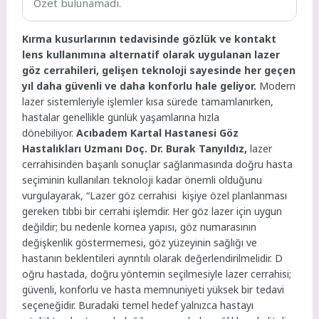
Özet bulunamadı.
Kırma kusurlarının tedavisinde gözlük ve kontakt
lens kullanımına alternatif olarak uygulanan lazer
göz cerrahileri, gelişen teknoloji sayesinde her geçen
yıl daha güvenli ve daha konforlu hale geliyor.
Modern
lazer sistemleriyle işlemler kısa sürede tamamlanırken,
hastalar genellikle günlük yaşamlarına hızla
dönebiliyor.
Acıbadem Kartal Hastanesi Göz
Hastalıkları Uzmanı Doç. Dr. Burak Tanyıldız,
lazer
cerrahisinden başarılı sonuçlar sağlanmasında doğru hasta
seçiminin kullanılan teknoloji kadar önemli olduğunu
vurgulayarak, “Lazer göz cerrahisi kişiye özel planlanması
gereken tıbbi bir cerrahi işlemdir. Her göz lazer için uygun
değildir; bu nedenle kornea yapısı, göz numarasının
değişkenlik göstermemesi, göz yüzeyinin sağlığı ve
hastanın beklentileri ayrıntılı olarak değerlendirilmelidir. D
oğru hastada, doğru yöntemin seçilmesiyle lazer cerrahisi;
güvenli, konforlu ve hasta memnuniyeti yüksek bir tedavi
seçeneğidir. Buradaki temel hedef yalnızca hastayı