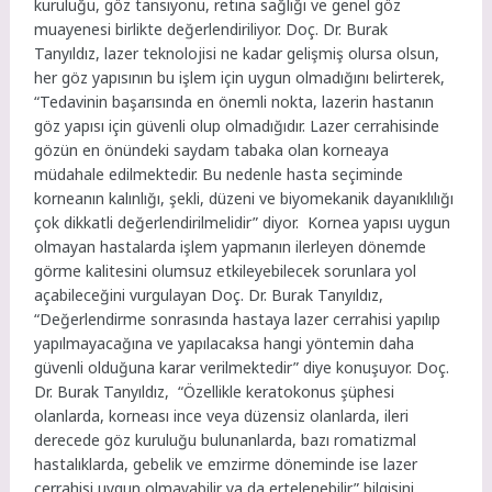
kuruluğu, göz tansiyonu, retina sağlığı ve genel göz
muayenesi birlikte değerlendiriliyor. Doç. Dr. Burak
Tanyıldız, lazer teknolojisi ne kadar gelişmiş olursa olsun,
her göz yapısının bu işlem için uygun olmadığını belirterek,
“Tedavinin başarısında en önemli nokta, lazerin hastanın
göz yapısı için güvenli olup olmadığıdır. Lazer cerrahisinde
gözün en önündeki saydam tabaka olan korneaya
müdahale edilmektedir. Bu nedenle hasta seçiminde
korneanın kalınlığı, şekli, düzeni ve biyomekanik dayanıklılığı
çok dikkatli değerlendirilmelidir” diyor. Kornea yapısı uygun
olmayan hastalarda işlem yapmanın ilerleyen dönemde
görme kalitesini olumsuz etkileyebilecek sorunlara yol
açabileceğini vurgulayan Doç. Dr. Burak Tanyıldız,
“Değerlendirme sonrasında hastaya lazer cerrahisi yapılıp
yapılmayacağına ve yapılacaksa hangi yöntemin daha
güvenli olduğuna karar verilmektedir” diye konuşuyor. Doç.
Dr. Burak Tanyıldız, “Özellikle keratokonus şüphesi
olanlarda, korneası ince veya düzensiz olanlarda, ileri
derecede göz kuruluğu bulunanlarda, bazı romatizmal
hastalıklarda, gebelik ve emzirme döneminde ise lazer
cerrahisi uygun olmayabilir ya da ertelenebilir” bilgisini