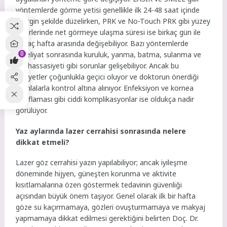
yöntemlerde görme yetisi genellikle ilk 24-48 saat içinde
belirgin şekilde düzelirken, PRK ve No-Touch PRK gibi yüzey
lazerlerinde net görmeye ulaşma süresi ise birkaç gün ile
birkaç hafta arasında değişebiliyor. Bazı yöntemlerde
0
ameliyat sonrasında kuruluk, yanma, batma, sulanma ve
ışık hassasiyeti gibi sorunlar gelişebiliyor. Ancak bu
şikayetler çoğunlukla geçici oluyor ve doktorun önerdiği
damlalarla kontrol altına alınıyor. Enfeksiyon ve kornea
zayıflaması gibi ciddi komplikasyonlar ise oldukça nadir
görülüyor.
Yaz aylarında lazer cerrahisi sonrasında nelere
dikkat etmeli?
Lazer göz cerrahisi yazın yapılabiliyor; ancak iyileşme
döneminde hijyen, güneşten korunma ve aktivite
kısıtlamalarına özen göstermek tedavinin güvenliği
açısından büyük önem taşıyor. Genel olarak ilk bir hafta
göze su kaçırmamaya, gözleri ovuşturmamaya ve makyaj
yapmamaya dikkat edilmesi gerektiğini belirten Doç. Dr.