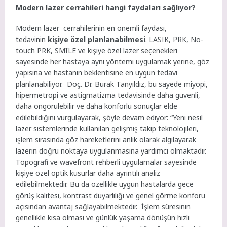
Modern lazer cerrahileri hangi faydaları sağlıyor?
Modern lazer cerrahilerinin en önemli faydası,
tedavinin
kişiye özel planlanabilmesi
. LASIK, PRK, No-
touch PRK, SMILE ve kişiye özel lazer seçenekleri
sayesinde her hastaya aynı yöntemi uygulamak yerine, göz
yapısına ve hastanın beklentisine en uygun tedavi
planlanabiliyor. Doç. Dr. Burak Tanyıldız, bu sayede miyopi,
hipermetropi ve astigmatizma tedavisinde daha güvenli,
daha öngörülebilir ve daha konforlu sonuçlar elde
edilebildiğini vurgulayarak, şöyle devam ediyor: “Yeni nesil
lazer sistemlerinde kullanılan gelişmiş takip teknolojileri,
işlem sırasında göz hareketlerini anlık olarak algılayarak
lazerin doğru noktaya uygulanmasına yardımcı olmaktadır.
Topografi ve wavefront rehberli uygulamalar sayesinde
kişiye özel optik kusurlar daha ayrıntılı analiz
edilebilmektedir. Bu da özellikle uygun hastalarda gece
görüş kalitesi, kontrast duyarlılığı ve genel görme konforu
açısından avantaj sağlayabilmektedir. İşlem süresinin
genellikle kısa olması ve günlük yaşama dönüşün hızlı