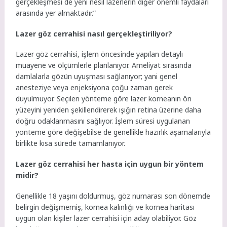
gerçekleşmesi de yeni nesil lazerlerin diğer önemli faydaları
arasında yer almaktadır.”
Lazer göz cerrahisi nasıl gerçekleştiriliyor?
Lazer göz cerrahisi, işlem öncesinde yapılan detaylı
muayene ve ölçümlerle planlanıyor. Ameliyat sırasında
damlalarla gözün uyuşması sağlanıyor; yani genel
anesteziye veya enjeksiyona çoğu zaman gerek
duyulmuyor. Seçilen yönteme göre lazer korneanın ön
yüzeyini yeniden şekillendirerek ışığın retina üzerine daha
doğru odaklanmasını sağlıyor. İşlem süresi uygulanan
yönteme göre değişebilse de genellikle hazırlık aşamalarıyla
birlikte kısa sürede tamamlanıyor.
Lazer göz cerrahisi her hasta için uygun bir yöntem
midir?
Genellikle 18 yaşını doldurmuş, göz numarası son dönemde
belirgin değişmemiş, kornea kalınlığı ve kornea haritası
uygun olan kişiler lazer cerrahisi için aday olabiliyor. Göz