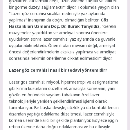
gözlükten kurtarmak değil, uzun vadede sağlıklı ve kaliteli
bir görme düzeyi sağlamaktır” diyor. Toplumda yaygın olan
“Lazer göz cerrahisi sıcaklar nedeniyle yaz aylarında
yapılmaz” inanışının da doğru olmadığını belirten
Göz
Hastalıkları Uzmanı Doç. Dr. Burak Tanyıldız,
“Gerekli
muayeneler yapıldıktan ve ameliyat sonrası önerilere
uyulduktan sonra lazer cerrahisi yaz aylarında da güvenle
uygulanabilmektedir. Önemli olan mevsim değil, ameliyat
öncesi değerlendirilmelerin eksiksiz yapılması ve ameliyat
sonrasında hekimin önerilerine dikkat edilmesidir” diyor.
Lazer göz cerrahisi nasıl bir tedavi yöntemidir?
Lazer göz cerrahisi; miyopi, hipermetropi ve astigmatizma
gibi kırma kusurlarını düzeltmek amacıyla korneanın, yani
gözün en önündeki saydam tabakanın özel lazer
teknolojileriyle yeniden şekillendirilmesi işlemi olarak
tanımlanıyor. Bir başka deyişle; gözlük ya da kontakt lensin
dışarıdan yaptığı odaklama düzeltmesi, lazer cerrahisiyle
kornea üzerinde kalıcı bir şekilde planlanıyor. Böylece ışığın
retina üzerine daha doğru odaklanması ve bu etkisiyle