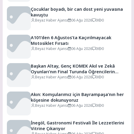
Çocuklar boyadı, bir can dost yeni yuvasına
kavuştu
Beyaz Haber Ajansı
06 Ağu 2026
0
0
A101’den 6 Ağustos’ta Kaçırılmayacak
Motosiklet Fırsatı
Beyaz Haber Ajansı
06 Ağu 2026
0
0
Başkan Altay, Genç KOMEK Akıl ve Zekâ
Oyunları’nın Final Turunda Öğrencilerin
Heyecanını Paylaştı
Beyaz Haber Ajansı
06 Ağu 2026
0
0
Akın: Komşularımız için Bayrampaşa’nın her
köşesine dokunuyoruz
Beyaz Haber Ajansı
06 Ağu 2026
0
0
İnegöl, Gastronomi Festivali İle Lezzetlerini
Vitrine Çıkarıyor
Beyaz Haber Ajansı
06 Ağu 2026
0
0