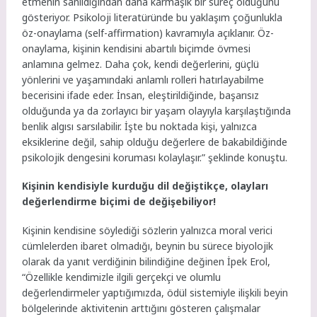
etmenin sanıldığından daha karmaşık bir süreç olduğunu
gösteriyor. Psikoloji literatüründe bu yaklaşım çoğunlukla
öz-onaylama (self-affirmation) kavramıyla açıklanır. Öz-
onaylama, kişinin kendisini abartılı biçimde övmesi
anlamına gelmez. Daha çok, kendi değerlerini, güçlü
yönlerini ve yaşamındaki anlamlı rolleri hatırlayabilme
becerisini ifade eder. İnsan, eleştirildiğinde, başarısız
olduğunda ya da zorlayıcı bir yaşam olayıyla karşılaştığında
benlik algısı sarsılabilir. İşte bu noktada kişi, yalnızca
eksiklerine değil, sahip olduğu değerlere de bakabildiğinde
psikolojik dengesini koruması kolaylaşır.” şeklinde konuştu.
Kişinin kendisiyle kurduğu dil değiştikçe, olayları
değerlendirme biçimi de değişebiliyor!
Kişinin kendisine söylediği sözlerin yalnızca moral verici
cümlelerden ibaret olmadığı, beynin bu sürece biyolojik
olarak da yanıt verdiğinin bilindiğine değinen İpek Erol,
“Özellikle kendimizle ilgili gerçekçi ve olumlu
değerlendirmeler yaptığımızda, ödül sistemiyle ilişkili beyin
bölgelerinde aktivitenin arttığını gösteren çalışmalar