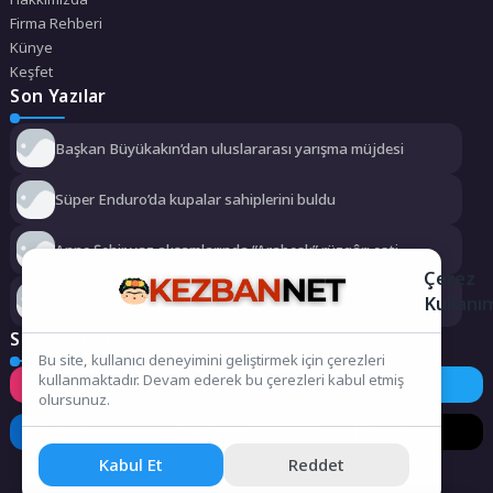
Firma Rehberi
Künye
Keşfet
Son Yazılar
Başkan Büyükakın’dan uluslararası yarışma müjdesi
Süper Enduro’da kupalar sahiplerini buldu
Anne Şehir yaz akşamlarında “Arabesk” rüzgârı esti
Çerez
Kullanı
Didim Belediyesi dayanışmayı büyütüyor
Sosyal Medya
Bu site, kullanıcı deneyimini geliştirmek için çerezleri
kullanmaktadır. Devam ederek bu çerezleri kabul etmiş
Instagram
Facebook
Twitter
olursunuz.
LinkedIn
YouTube
TikTok
Kabul Et
Reddet