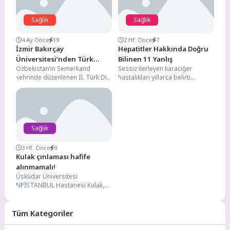
Sağlık
Sağlık
4 Ay Önce
19
2 Hf. Önce
7
İzmir Bakırçay
Hepatitler Hakkında Doğru
Üniversitesi’nden Türk
Bilinen 11 Yanlış
Özbekistan’ın Semerkand
Sessiz ilerleyen karaciğer
Dünyası Sağlık Vizyonuna
şehrinde düzenlenen II. Türk Dili
hastalıkları yıllarca belirti
Güçlü Katkı
Konuşan Devletler Birliği
vermeyebiliyor ve uzmanlar
Onkologları Kongresi, Türk
erken tanı ile farkındalığın hayati
dünyasının sağlık...
önem...
Sağlık
3 Hf. Önce
9
Kulak çınlaması hafife
alınmamalı!
Üsküdar Üniversitesi
NPİSTANBUL Hastanesi Kulak,
Burun, Boğaz Uzmanı Dr. Öğr.
Üyesi K. Ali Rahimi, kulak
çınlamasının...
Tüm Kategoriler