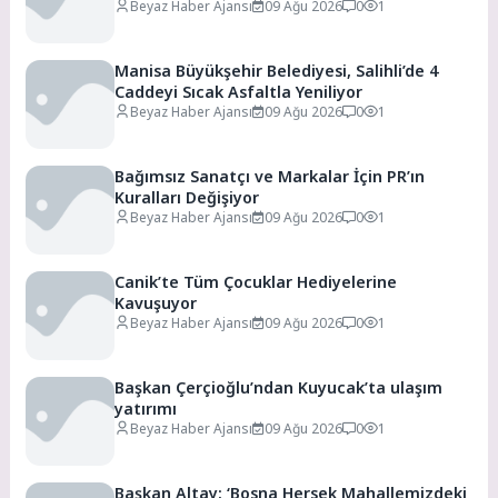
Beyaz Haber Ajansı
09 Ağu 2026
0
1
Manisa Büyükşehir Belediyesi, Salihli’de 4
Caddeyi Sıcak Asfaltla Yeniliyor
Beyaz Haber Ajansı
09 Ağu 2026
0
1
Bağımsız Sanatçı ve Markalar İçin PR’ın
Kuralları Değişiyor
Beyaz Haber Ajansı
09 Ağu 2026
0
1
Canik’te Tüm Çocuklar Hediyelerine
Kavuşuyor
Beyaz Haber Ajansı
09 Ağu 2026
0
1
Başkan Çerçioğlu’ndan Kuyucak’ta ulaşım
yatırımı
Beyaz Haber Ajansı
09 Ağu 2026
0
1
Başkan Altay: ‘Bosna Hersek Mahallemizdeki