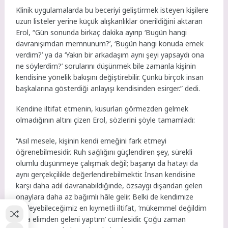
Klinik uygulamalarda bu beceriyi geliştirmek isteyen kişilere
uzun listeler yerine küçük alışkanlıklar önerildiğini aktaran
Erol, “Gün sonunda birkaç dakika ayırıp ‘Bugün hangi
davranışımdan memnunum?’, ‘Bugün hangi konuda emek
verdim?’ ya da ‘Yakın bir arkadaşım aynı şeyi yapsaydı ona
ne söylerdim?’ sorularını düşünmek bile zamanla kişinin
kendisine yönelik bakışını değiştirebilir. Çünkü birçok insan
başkalarına gösterdiği anlayışı kendisinden esirger.” dedi.
Kendine iltifat etmenin, kusurları görmezden gelmek
olmadığının altını çizen Erol, sözlerini şöyle tamamladı:
“Asıl mesele, kişinin kendi emeğini fark etmeyi
öğrenebilmesidir. Ruh sağlığını güçlendiren şey, sürekli
olumlu düşünmeye çalışmak değil; başarıyı da hatayı da
aynı gerçekçilikle değerlendirebilmektir. İnsan kendisine
karşı daha adil davranabildiğinde, özsaygı dışarıdan gelen
onaylara daha az bağımlı hâle gelir. Belki de kendimize
söyleyebileceğimiz en kıymetli iltifat, ‘mükemmel değildim
ama elimden geleni yaptım’ cümlesidir. Çoğu zaman