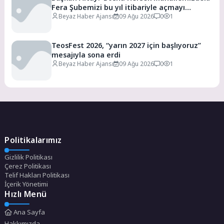
Fera Şubemizi bu yıl itibariyle açmayı
planlıyoruz’
Beyaz Haber Ajansı
09 Ağu 2026
0
1
TeosFest 2026, “yarın 2027 için başlıyoruz”
mesajıyla sona erdi
Beyaz Haber Ajansı
09 Ağu 2026
0
1
Politikalarımız
Gizlilik Politikası
Çerez Politikası
Telif Hakları Politikası
İçerik Yönetimi
Hızlı Menü
Ana Sayfa
Hakkımızda