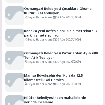
Osmangazi Belediyesi Çocuklara Okuma
Kültürü Kazandırıyor
Beyaz Haber Ajansı
09 Ağu 2026
0
1
Konak’a yeni nefes alanı: 6 bin metrekarelik
park hizmete açılıyor
Beyaz Haber Ajansı
09 Ağu 2026
0
1
Osmangazi Belediyesi Pazarlardan Aylık 600
Ton Atık Topluyor
Beyaz Haber Ajansı
09 Ağu 2026
0
1
Manisa Büyükşehir’den Kula’da 12,5
Kilometrelik Yol Hamlesi
Beyaz Haber Ajansı
09 Ağu 2026
0
1
Nilüfer Belediyesi’nden mahallelerde
yerinde inceleme