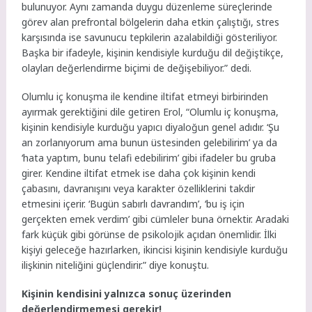
bulunuyor. Aynı zamanda duygu düzenleme süreçlerinde
görev alan prefrontal bölgelerin daha etkin çalıştığı, stres
karşısında ise savunucu tepkilerin azalabildiği gösteriliyor.
Başka bir ifadeyle, kişinin kendisiyle kurduğu dil değiştikçe,
olayları değerlendirme biçimi de değişebiliyor.” dedi.
Olumlu iç konuşma ile kendine iltifat etmeyi birbirinden
ayırmak gerektiğini dile getiren Erol, “Olumlu iç konuşma,
kişinin kendisiyle kurduğu yapıcı diyaloğun genel adıdır. ‘Şu
an zorlanıyorum ama bunun üstesinden gelebilirim’ ya da
‘hata yaptım, bunu telafi edebilirim’ gibi ifadeler bu gruba
girer. Kendine iltifat etmek ise daha çok kişinin kendi
çabasını, davranışını veya karakter özelliklerini takdir
etmesini içerir. ‘Bugün sabırlı davrandım’, ‘bu iş için
gerçekten emek verdim’ gibi cümleler buna örnektir. Aradaki
fark küçük gibi görünse de psikolojik açıdan önemlidir. İlki
kişiyi geleceğe hazırlarken, ikincisi kişinin kendisiyle kurduğu
ilişkinin niteliğini güçlendirir.” diye konuştu.
Kişinin kendisini yalnızca sonuç üzerinden
değerlendirmemesi gerekir!